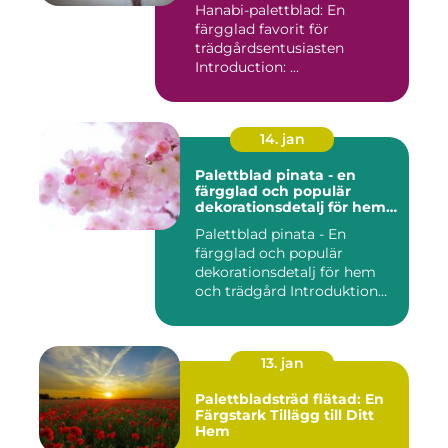
Hanabi-palettblad: En
färgglad favorit för
trädgårdsentusiasten
Introduction: ...
14. jan
Palettblad pinata - en
färgglad och populär
dekorationsdetalj för hem
och trädgård
Palettblad pinata - En
färgglad och populär
dekorationsdetalj för hem
och trädgård Introduktion
Pal...
13. jan
Palettbladsträd flätad: En
Färgstark Tillägg till Ditt
Hem