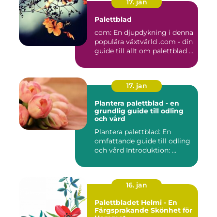
17. jan
Palettblad
com: En djupdykning i denna
populära växtvärld .com - din
guide till allt om palettblad ...
17. jan
Plantera palettblad - en
grundlig guide till odling
och vård
Plantera palettblad: En
omfattande guide till odling
och vård Introduktion: ...
16. jan
Palettbladet Helmi - En
Färgsprakande Skönhet för