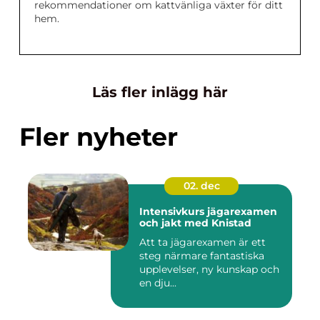
rekommendationer om kattvänliga växter för ditt
hem.
Läs fler inlägg här
Fler nyheter
02. dec
Intensivkurs jägarexamen
och jakt med Knistad
Att ta jägarexamen är ett
steg närmare fantastiska
upplevelser, ny kunskap och
en dju...