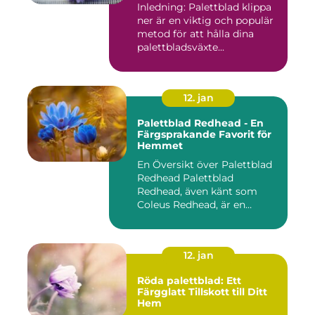
Inledning: Palettblad klippa
ner är en viktig och populär
metod för att hålla dina
palettbladsväxte...
12. jan
Palettblad Redhead - En
Färgsprakande Favorit för
Hemmet
En Översikt över Palettblad
Redhead Palettblad
Redhead, även känt som
Coleus Redhead, är en
populär...
12. jan
Röda palettblad: Ett
Färgglatt Tillskott till Ditt
Hem