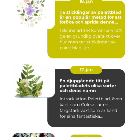
18. jan
Ta sticklingar av palettblad
är en populär metod för att
föröka och sprida denna
vackra växt
I denna artikel kommer vi att
ge en grundlig översikt över
hur man tar sticklingar av
palettblad, ge...
17. jan
En djupgående titt på
palettbladets olika sorter
och deras namn
Introduktion Palettblad, även
känt som Coleus, är en
färgstark växt som är känd
för sina fantastiska...