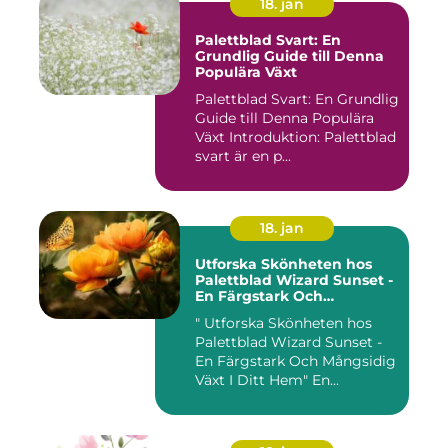
18. jan
Palettblad Svart: En
Grundlig Guide till Denna
Populära Växt
Palettblad Svart: En Grundlig
Guide till Denna Populära
Växt Introduktion: Palettblad
svart är en p...
18. jan
Utforska Skönheten hos
Palettblad Wizard Sunset -
En Färgstark Och
Mångsidig Växt I Ditt Hem
" Utforska Skönheten hos
Palettblad Wizard Sunset -
En Färgstark Och Mångsidig
Växt I Ditt Hem" En...