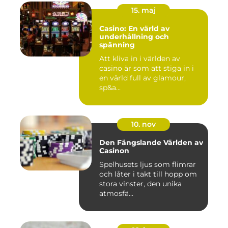
15. maj
Casino: En värld av
underhållning och
spänning
Att kliva in i världen av
casino är som att stiga in i
en värld full av glamour,
sp&a...
10. nov
Den Fängslande Världen av
Casinon
Spelhusets ljus som flimrar
och låter i takt till hopp om
stora vinster, den unika
atmosfä...