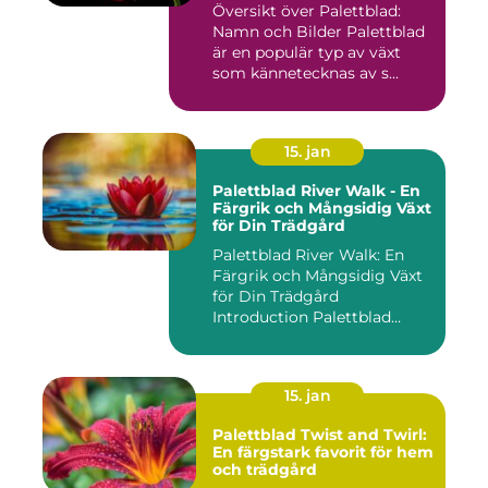
Översikt över Palettblad:
Namn och Bilder Palettblad
är en populär typ av växt
som kännetecknas av s...
15. jan
Palettblad River Walk - En
Färgrik och Mångsidig Växt
för Din Trädgård
Palettblad River Walk: En
Färgrik och Mångsidig Växt
för Din Trädgård
Introduction Palettblad
Rive...
15. jan
Palettblad Twist and Twirl:
En färgstark favorit för hem
och trädgård