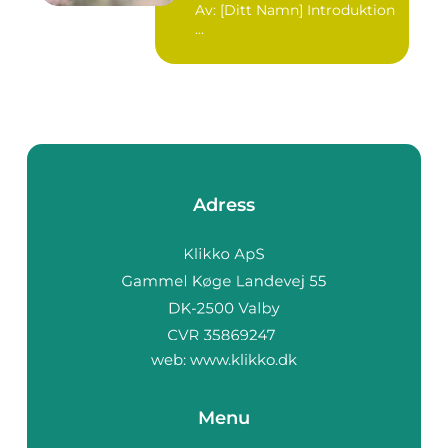
Av: [Ditt Namn] Introduktion
...
Adress
web:
www.klikko.dk
Menu