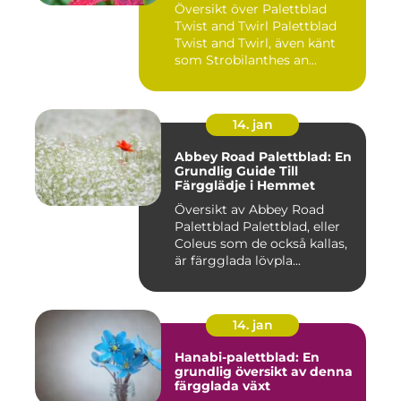
Översikt över Palettblad
Twist and Twirl Palettblad
Twist and Twirl, även känt
som Strobilanthes an...
14. jan
Abbey Road Palettblad: En
Grundlig Guide Till
Färgglädje i Hemmet
Översikt av Abbey Road
Palettblad Palettblad, eller
Coleus som de också kallas,
är färgglada lövpla...
14. jan
Hanabi-palettblad: En
grundlig översikt av denna
färgglada växt