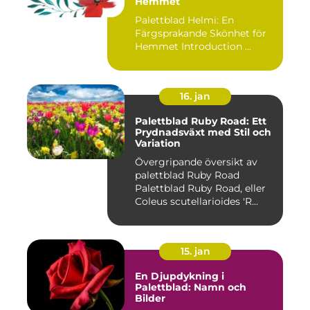
Hemmet
Palettblad Helmi: En
Färgsprakande Skönhet för
Hemmet Introduction ...
16. jan
Palettblad Ruby Road: Ett
Prydnadsväxt med Stil och
Variation
Övergripande översikt av
palettblad Ruby Road
Palettblad Ruby Road, eller
Coleus scutellarioides 'R...
15. jan
En Djupdykning i
Palettblad: Namn och
Bilder