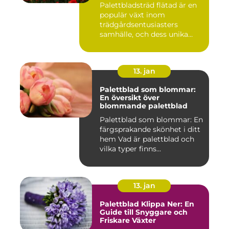
Palettbladsträd flätad är en
populär växt inom
trädgårdsentusiasters
samhälle, och dess unika
egensk...
13. jan
Palettblad som blommar:
En översikt över
blommande palettblad
Palettblad som blommar: En
färgsprakande skönhet i ditt
hem Vad är palettblad och
vilka typer finns...
13. jan
Palettblad Klippa Ner: En
Guide till Snyggare och
Friskare Växter