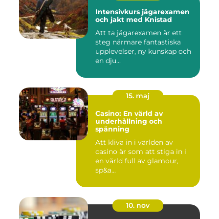
Intensivkurs jägarexamen
och jakt med Knistad
Att ta jägarexamen är ett
steg närmare fantastiska
upplevelser, ny kunskap och
en dju...
15. maj
Casino: En värld av
underhållning och
spänning
Att kliva in i världen av
casino är som att stiga in i
en värld full av glamour,
sp&a...
10. nov