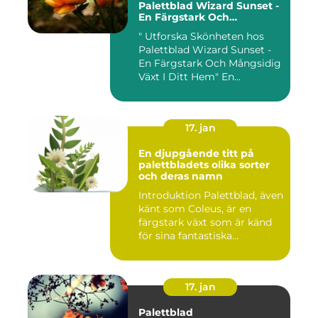
Palettblad Wizard Sunset -
En Färgstark Och
Mångsidig Växt I Ditt Hem
" Utforska Skönheten hos
Palettblad Wizard Sunset -
En Färgstark Och Mångsidig
Växt I Ditt Hem" En...
17. jan
En djupgående titt på
palettbladets olika sorter
och deras namn
Introduktion Palettblad, även
känt som Coleus, är en
färgstark växt som är känd
för sina fantastiska...
17. jan
Palettblad