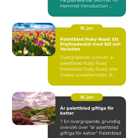
Färgsprakande Skönhet för
Hemmet Introduction ...
16. jan
Palettblad Ruby Road: Ett
Prydnadsväxt med Stil och
Variation
Övergripande översikt av
palettblad Ruby Road
Palettblad Ruby Road, eller
Coleus scutellarioides 'R...
16. jan
Är palettblad giftiga för
katter
? En övergripande, grundlig
översikt över "är palettblad
giftiga för katter" Palettblad