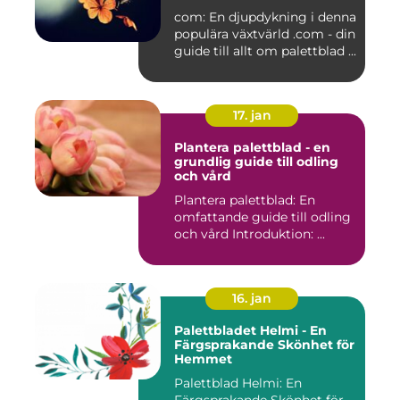
com: En djupdykning i denna
populära växtvärld .com - din
guide till allt om palettblad ...
17. jan
Plantera palettblad - en
grundlig guide till odling
och vård
Plantera palettblad: En
omfattande guide till odling
och vård Introduktion: ...
16. jan
Palettbladet Helmi - En
Färgsprakande Skönhet för
Hemmet
Palettblad Helmi: En