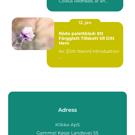
Coleus Redhead, är en
populär...
12. jan
Röda palettblad: Ett
Färgglatt Tillskott till Ditt
Hem
Av: [Ditt Namn] Introduktion
...
Adress