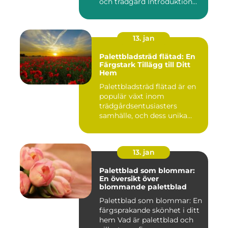
och trädgård Introduktion
Pal...
13. jan
Palettbladsträd flätad: En
Färgstark Tillägg till Ditt
Hem
Palettbladsträd flätad är en
populär växt inom
trädgårdsentusiasters
samhälle, och dess unika
egensk...
13. jan
Palettblad som blommar:
En översikt över
blommande palettblad
Palettblad som blommar: En
färgsprakande skönhet i ditt
hem Vad är palettblad och