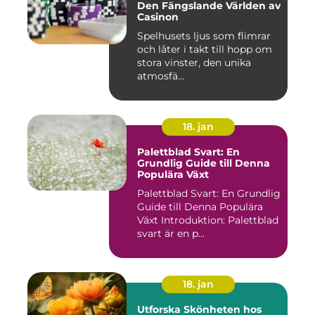
Den Fängslande Världen av
Casinon
Spelhusets ljus som flimrar
och låter i takt till hopp om
stora vinster, den unika
atmosfä...
18. jan
Palettblad Svart: En
Grundlig Guide till Denna
Populära Växt
Palettblad Svart: En Grundlig
Guide till Denna Populära
Växt Introduktion: Palettblad
svart är en p...
18. jan
Utforska Skönheten hos