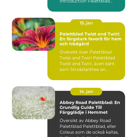
Introduction Palettblad
Rive...
15. jan
Palettblad Twist and Twirl:
En färgstark favorit för hem
och trädgård
Översikt över Palettblad
Twist and Twirl Palettblad
Twist and Twirl, även känt
som Strobilanthes an...
14. jan
Abbey Road Palettblad: En
Grundlig Guide Till
Färgglädje i Hemmet
Översikt av Abbey Road
Palettblad Palettblad, eller
Coleus som de också kallas,