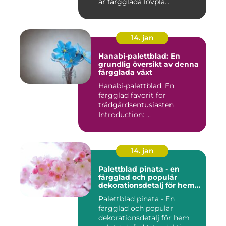
är färgglada lövpla...
14. jan
Hanabi-palettblad: En
grundlig översikt av denna
färgglada växt
Hanabi-palettblad: En
färgglad favorit för
trädgårdsentusiasten
Introduction: ...
14. jan
Palettblad pinata - en
färgglad och populär
dekorationsdetalj för hem
och trädgård
Palettblad pinata - En
färgglad och populär
dekorationsdetalj för hem