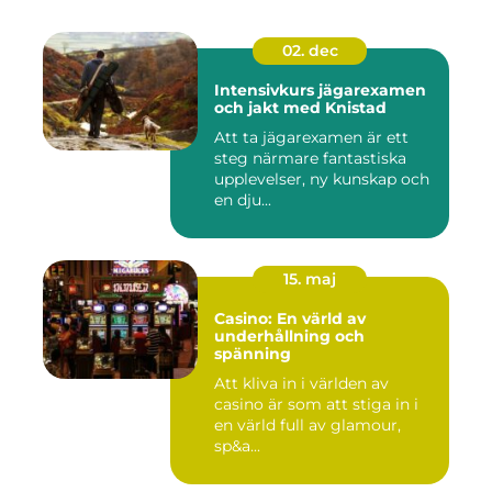
02. dec
Intensivkurs jägarexamen
och jakt med Knistad
Att ta jägarexamen är ett
steg närmare fantastiska
upplevelser, ny kunskap och
en dju...
15. maj
Casino: En värld av
underhållning och
spänning
Att kliva in i världen av
casino är som att stiga in i
en värld full av glamour,
sp&a...