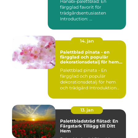
Hanabi-palettblad: En
färgglad favorit för
trädgårdsentusiasten
Introduction: ...
14. jan
Palettblad pinata - en
färgglad och populär
dekorationsdetalj för hem
och trädgård
Palettblad pinata - En
färgglad och populär
dekorationsdetalj för hem
och trädgård Introduktion
Pal...
13. jan
Palettbladsträd flätad: En
Färgstark Tillägg till Ditt
Hem