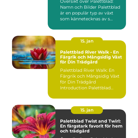
Översikt över Palettblad:
Namn och Bilder Palettblad
är en populär typ av växt
som kännetecknas av s...
15. jan
Palettblad River Walk - En
Färgrik och Mångsidig Växt
för Din Trädgård
Palettblad River Walk: En
Färgrik och Mångsidig Växt
för Din Trädgård
Introduction Palettblad
Rive...
15. jan
Palettblad Twist and Twirl:
En färgstark favorit för hem
och trädgård