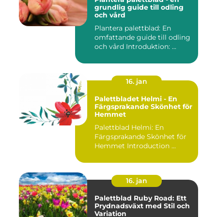
grundlig guide till odling
och vård
Plantera palettblad: En
omfattande guide till odling
och vård Introduktion: ...
16. jan
Palettbladet Helmi - En
Färgsprakande Skönhet för
Hemmet
Palettblad Helmi: En
Färgsprakande Skönhet för
Hemmet Introduction ...
16. jan
Palettblad Ruby Road: Ett
Prydnadsväxt med Stil och
Variation