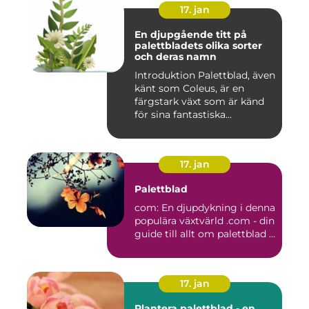
17. jan
En djupgående titt på
palettbladets olika sorter
och deras namn
Introduktion Palettblad, även
känt som Coleus, är en
färgstark växt som är känd
för sina fantastiska...
17. jan
Palettblad
com: En djupdykning i denna
populära växtvärld .com - din
guide till allt om palettblad ...
17. jan
Plantera palettblad - en