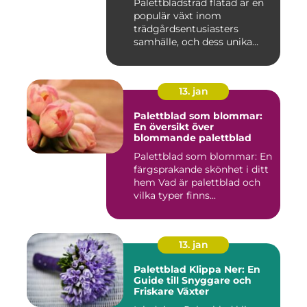
Palettbladsträd flätad är en
populär växt inom
trädgårdsentusiasters
samhälle, och dess unika
egensk...
13. jan
Palettblad som blommar:
En översikt över
blommande palettblad
Palettblad som blommar: En
färgsprakande skönhet i ditt
hem Vad är palettblad och
vilka typer finns...
13. jan
Palettblad Klippa Ner: En
Guide till Snyggare och
Friskare Växter