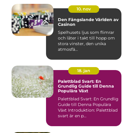
10. nov
Den Fängslande Världen av
Casinon
Spelhusets ljus som flimrar
och låter i takt till hopp om
stora vinster, den unika
atmosfä...
18. jan
Palettblad Svart: En
Grundlig Guide till Denna
Populära Växt
Palettblad Svart: En Grundlig
Guide till Denna Populära
Växt Introduktion: Palettblad
svart är en p...