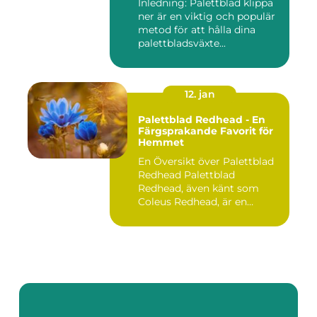
Inledning: Palettblad klippa
ner är en viktig och populär
metod för att hålla dina
palettbladsväxte...
12. jan
Palettblad Redhead - En
Färgsprakande Favorit för
Hemmet
En Översikt över Palettblad
Redhead Palettblad
Redhead, även känt som
Coleus Redhead, är en
populär...