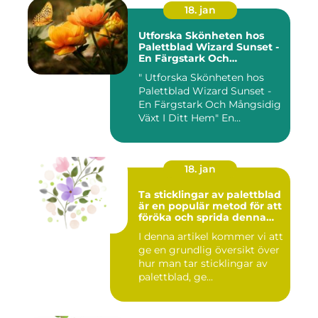
18. jan
Utforska Skönheten hos
Palettblad Wizard Sunset -
En Färgstark Och
Mångsidig Växt I Ditt Hem
" Utforska Skönheten hos
Palettblad Wizard Sunset -
En Färgstark Och Mångsidig
Växt I Ditt Hem" En...
18. jan
Ta sticklingar av palettblad
är en populär metod för att
föröka och sprida denna
vackra växt
I denna artikel kommer vi att
ge en grundlig översikt över
hur man tar sticklingar av
palettblad, ge...