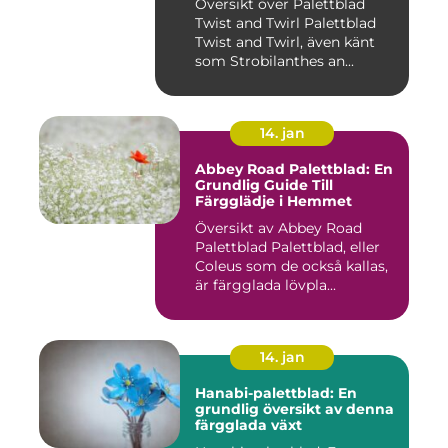
Översikt över Palettblad
Twist and Twirl Palettblad
Twist and Twirl, även känt
som Strobilanthes an...
14. jan
Abbey Road Palettblad: En
Grundlig Guide Till
Färgglädje i Hemmet
Översikt av Abbey Road
Palettblad Palettblad, eller
Coleus som de också kallas,
är färgglada lövpla...
14. jan
Hanabi-palettblad: En
grundlig översikt av denna
färgglada växt