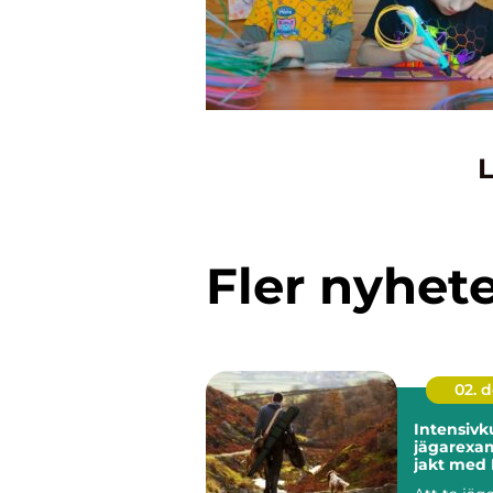
L
Fler nyhet
02. 
Intensivk
jägarexa
jakt med 