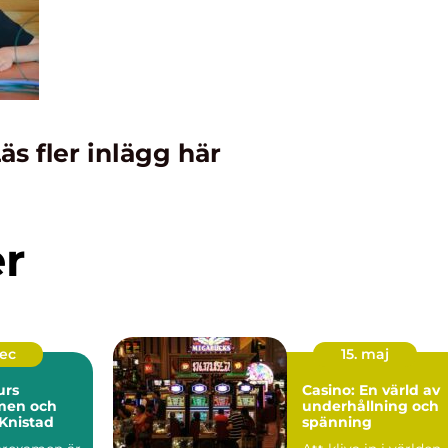
äs fler inlägg här
er
dec
15. maj
urs
Casino: En värld av
men och
underhållning och
Knistad
spänning