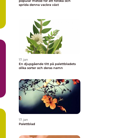
populär metod för att föröka och
sprida denna vackra växt
17. jan
En djupgående titt på palettbladets
olika sorter och deras namn
n
17. jan
Palettblad
a