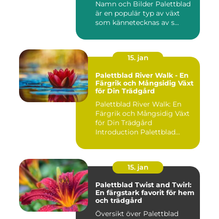
Namn och Bilder Palettblad
är en populär typ av växt
som kännetecknas av s...
15. jan
Palettblad River Walk - En
Färgrik och Mångsidig Växt
för Din Trädgård
Palettblad River Walk: En
Färgrik och Mångsidig Växt
för Din Trädgård
Introduction Palettblad
Rive...
15. jan
Palettblad Twist and Twirl:
En färgstark favorit för hem
och trädgård
Översikt över Palettblad