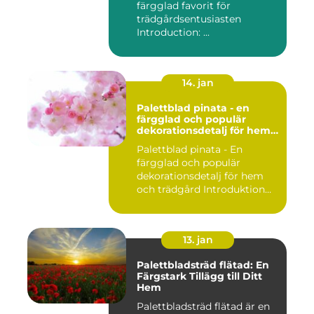
färgglad favorit för
trädgårdsentusiasten
Introduction: ...
14. jan
Palettblad pinata - en
färgglad och populär
dekorationsdetalj för hem
och trädgård
Palettblad pinata - En
färgglad och populär
dekorationsdetalj för hem
och trädgård Introduktion
Pal...
13. jan
Palettbladsträd flätad: En
Färgstark Tillägg till Ditt
Hem
Palettbladsträd flätad är en