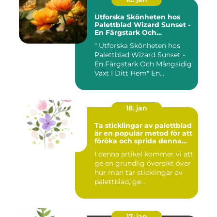
Utforska Skönheten hos
Palettblad Wizard Sunset -
En Färgstark Och
Mångsidig Växt I Ditt Hem
" Utforska Skönheten hos
Palettblad Wizard Sunset -
En Färgstark Och Mångsidig
Växt I Ditt Hem" En...
18. jan
Ta sticklingar av palettblad
är en populär metod för att
föröka och sprida denna
vackra växt
I denna artikel kommer vi att
ge en grundlig översikt över
hur man tar sticklingar av
palettblad, ge...
17. jan