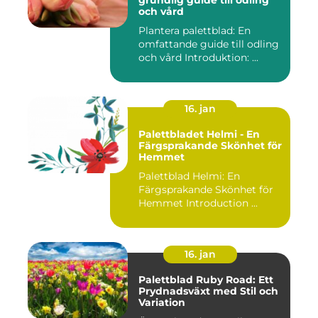
grundlig guide till odling
och vård
Plantera palettblad: En
omfattande guide till odling
och vård Introduktion: ...
16. jan
Palettbladet Helmi - En
Färgsprakande Skönhet för
Hemmet
Palettblad Helmi: En
Färgsprakande Skönhet för
Hemmet Introduction ...
16. jan
Palettblad Ruby Road: Ett
Prydnadsväxt med Stil och
Variation