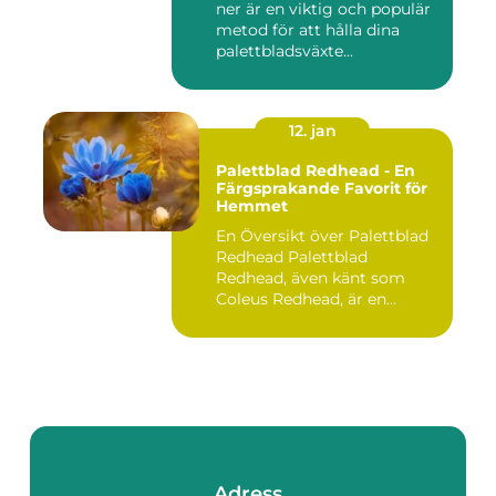
ner är en viktig och populär
metod för att hålla dina
palettbladsväxte...
12. jan
Palettblad Redhead - En
Färgsprakande Favorit för
Hemmet
En Översikt över Palettblad
Redhead Palettblad
Redhead, även känt som
Coleus Redhead, är en
populär...
Adress