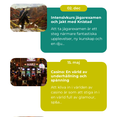
02. dec
Intensivkurs jägarexamen
och jakt med Knistad
Att ta jägarexamen är ett
steg närmare fantastiska
upplevelser, ny kunskap och
en dju...
15. maj
Casino: En värld av
underhållning och
spänning
Att kliva in i världen av
casino är som att stiga in i
en värld full av glamour,
sp&a...