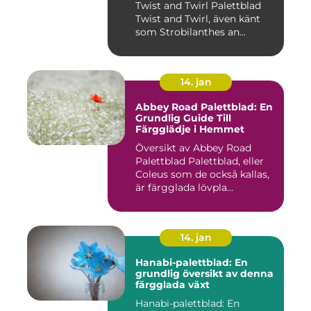
Twist and Twirl Palettblad
Twist and Twirl, även känt
som Strobilanthes an...
14. jan
Abbey Road Palettblad: En
Grundlig Guide Till
Färgglädje i Hemmet
Översikt av Abbey Road
Palettblad Palettblad, eller
Coleus som de också kallas,
är färgglada lövpla...
14. jan
Hanabi-palettblad: En
grundlig översikt av denna
färgglada växt
Hanabi-palettblad: En