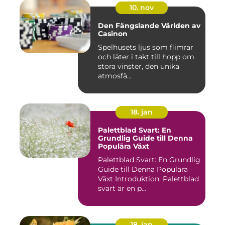
10. nov
Den Fängslande Världen av
Casinon
Spelhusets ljus som flimrar
och låter i takt till hopp om
stora vinster, den unika
atmosfä...
18. jan
Palettblad Svart: En
Grundlig Guide till Denna
Populära Växt
Palettblad Svart: En Grundlig
Guide till Denna Populära
Växt Introduktion: Palettblad
svart är en p...
18. jan