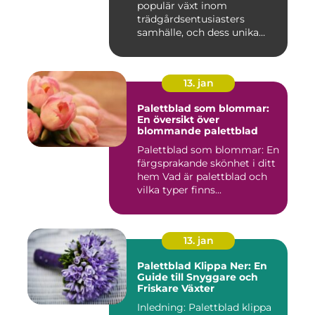
populär växt inom
trädgårdsentusiasters
samhälle, och dess unika
egensk...
13. jan
Palettblad som blommar:
En översikt över
blommande palettblad
Palettblad som blommar: En
färgsprakande skönhet i ditt
hem Vad är palettblad och
vilka typer finns...
13. jan
Palettblad Klippa Ner: En
Guide till Snyggare och
Friskare Växter
Inledning: Palettblad klippa