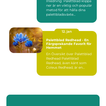
Inledning: Palettblad klippa
ner är en viktig och populär
metod för att hålla dina
palettbladsväxte...
12. jan
Palettblad Redhead - En
Färgsprakande Favorit för
Hemmet
En Översikt över Palettblad
Redhead Palettblad
Redhead, även känt som
Coleus Redhead, är en
populär...