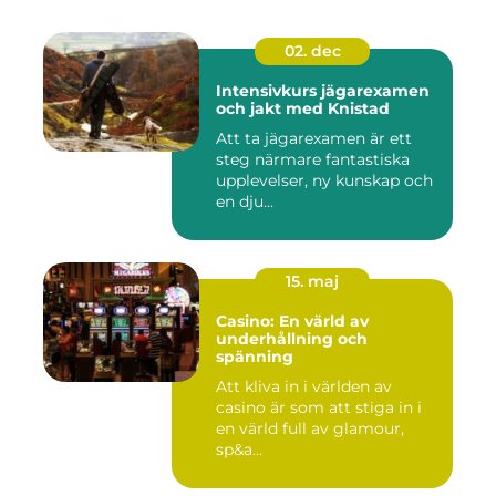
02. dec
Intensivkurs jägarexamen
och jakt med Knistad
Att ta jägarexamen är ett
steg närmare fantastiska
upplevelser, ny kunskap och
en dju...
15. maj
Casino: En värld av
underhållning och
spänning
Att kliva in i världen av
casino är som att stiga in i
en värld full av glamour,
sp&a...