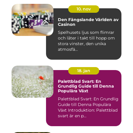
10. nov
Den Fängslande Världen av
Casinon
Spelhusets ljus som flimrar
och låter i takt till hopp om
stora vinster, den unika
atmosfä...
18. jan
Palettblad Svart: En
Grundlig Guide till Denna
Populära Växt
Palettblad Svart: En Grundlig
Guide till Denna Populära
Växt Introduktion: Palettblad
svart är en p...