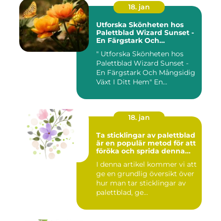
18. jan
Utforska Skönheten hos
Palettblad Wizard Sunset -
En Färgstark Och
Mångsidig Växt I Ditt Hem
" Utforska Skönheten hos
Palettblad Wizard Sunset -
En Färgstark Och Mångsidig
Växt I Ditt Hem" En...
18. jan
Ta sticklingar av palettblad
är en populär metod för att
föröka och sprida denna
vackra växt
I denna artikel kommer vi att
ge en grundlig översikt över
hur man tar sticklingar av
palettblad, ge...