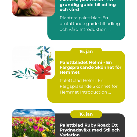
grundlig guide till odling
och vård
Plantera palettblad: En
omfattande guide till odling
och vård Introduktion: ...
16. jan
Palettbladet Helmi - En
Färgsprakande Skönhet för
Hemmet
Palettblad Helmi: En
Färgsprakande Skönhet för
Hemmet Introduction ...
16. jan
Palettblad Ruby Road: Ett
Prydnadsväxt med Stil och
Variation