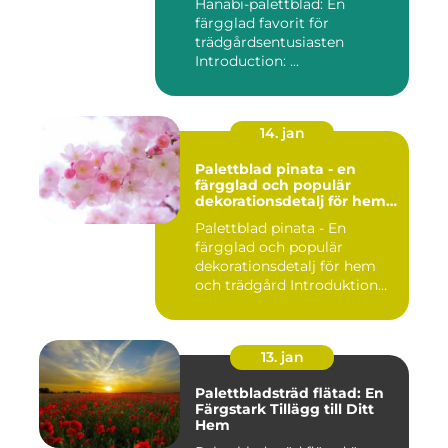
Hanabi-palettblad: En
färgglad favorit för
trädgårdsentusiasten
Introduction: ...
14. jan
Palettblad pinata - en
färgglad och populär
dekorationsdetalj för hem
och trädgård
Palettblad pinata - En
färgglad och populär
dekorationsdetalj för hem
och trädgård Introduktion
Pal...
13. jan
Palettbladsträd flätad: En
Färgstark Tillägg till Ditt
Hem