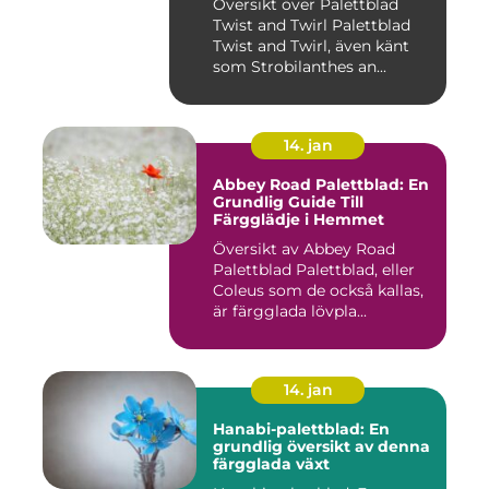
Översikt över Palettblad
Twist and Twirl Palettblad
Twist and Twirl, även känt
som Strobilanthes an...
14. jan
Abbey Road Palettblad: En
Grundlig Guide Till
Färgglädje i Hemmet
Översikt av Abbey Road
Palettblad Palettblad, eller
Coleus som de också kallas,
är färgglada lövpla...
14. jan
Hanabi-palettblad: En
grundlig översikt av denna
färgglada växt