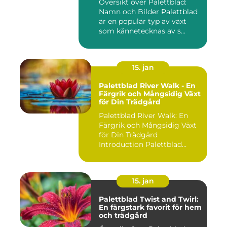
Översikt över Palettblad:
Namn och Bilder Palettblad
är en populär typ av växt
som kännetecknas av s...
15. jan
Palettblad River Walk - En
Färgrik och Mångsidig Växt
för Din Trädgård
Palettblad River Walk: En
Färgrik och Mångsidig Växt
för Din Trädgård
Introduction Palettblad
Rive...
15. jan
Palettblad Twist and Twirl:
En färgstark favorit för hem
och trädgård