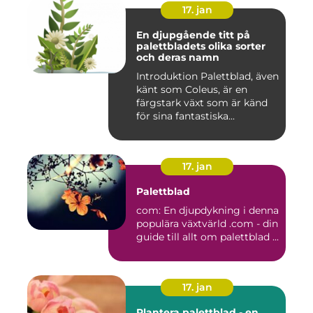
17. jan
En djupgående titt på
palettbladets olika sorter
och deras namn
Introduktion Palettblad, även
känt som Coleus, är en
färgstark växt som är känd
för sina fantastiska...
17. jan
Palettblad
com: En djupdykning i denna
populära växtvärld .com - din
guide till allt om palettblad ...
17. jan
Plantera palettblad - en