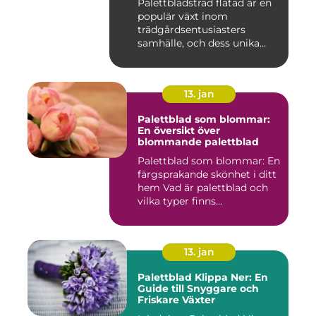
Palettbladsträd flätad är en
populär växt inom
trädgårdsentusiasters
samhälle, och dess unika
egensk...
13. jan
Palettblad som blommar:
En översikt över
blommande palettblad
Palettblad som blommar: En
färgsprakande skönhet i ditt
hem Vad är palettblad och
vilka typer finns...
13. jan
Palettblad Klippa Ner: En
Guide till Snyggare och
Friskare Växter