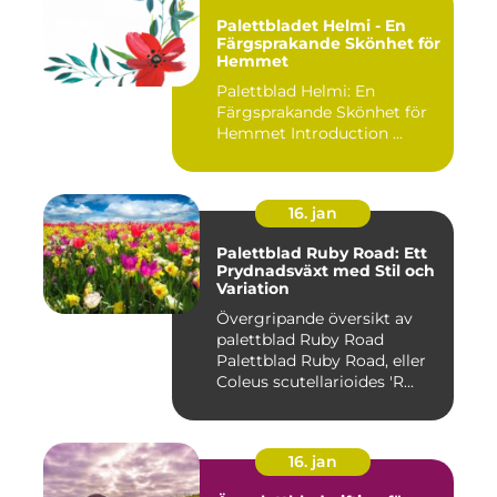
Palettbladet Helmi - En
Färgsprakande Skönhet för
Hemmet
Palettblad Helmi: En
Färgsprakande Skönhet för
Hemmet Introduction ...
16. jan
Palettblad Ruby Road: Ett
Prydnadsväxt med Stil och
Variation
Övergripande översikt av
palettblad Ruby Road
Palettblad Ruby Road, eller
Coleus scutellarioides 'R...
16. jan