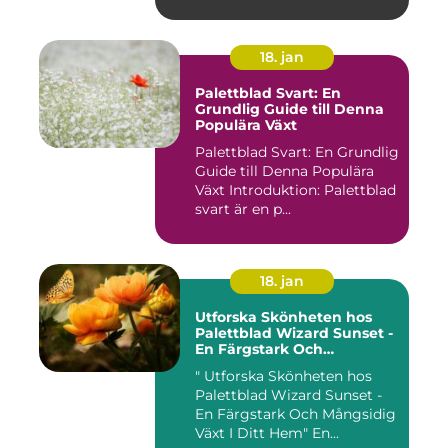
18. jan
Palettblad Svart: En
Grundlig Guide till Denna
Populära Växt
Palettblad Svart: En Grundlig
Guide till Denna Populära
Växt Introduktion: Palettblad
svart är en p...
18. jan
Utforska Skönheten hos
Palettblad Wizard Sunset -
En Färgstark Och
Mångsidig Växt I Ditt Hem
" Utforska Skönheten hos
Palettblad Wizard Sunset -
En Färgstark Och Mångsidig
Växt I Ditt Hem" En...