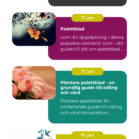
17. jan
Palettblad
com: En djupdykning i denna
populära växtvärld .com - din
guide till allt om palettblad ...
17. jan
Plantera palettblad - en
grundlig guide till odling
och vård
Plantera palettblad: En
omfattande guide till odling
och vård Introduktion: ...
16. jan