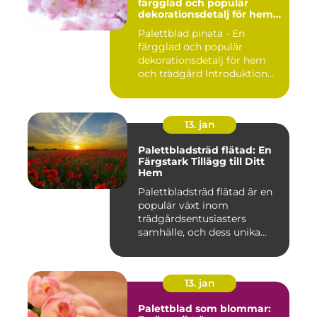
färgglad och populär
dekorationsdetalj för hem
och trädgård
Palettblad pinata - En
färgglad och populär
dekorationsdetalj för hem
och trädgård Introduktion
Pal...
13. jan
Palettbladsträd flätad: En
Färgstark Tillägg till Ditt
Hem
Palettbladsträd flätad är en
populär växt inom
trädgårdsentusiasters
samhälle, och dess unika
egensk...
13. jan
Palettblad som blommar: