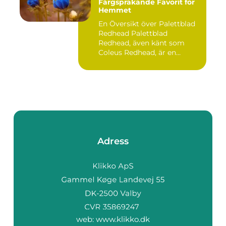
Färgsprakande Favorit för
Hemmet
En Översikt över Palettblad
Redhead Palettblad
Redhead, även känt som
Coleus Redhead, är en
populär...
Adress
web:
www.klikko.dk