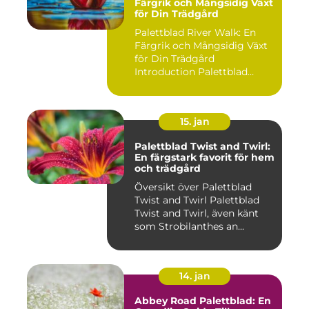
Färgrik och Mångsidig Växt
för Din Trädgård
Palettblad River Walk: En
Färgrik och Mångsidig Växt
för Din Trädgård
Introduction Palettblad
Rive...
15. jan
Palettblad Twist and Twirl:
En färgstark favorit för hem
och trädgård
Översikt över Palettblad
Twist and Twirl Palettblad
Twist and Twirl, även känt
som Strobilanthes an...
14. jan
Abbey Road Palettblad: En