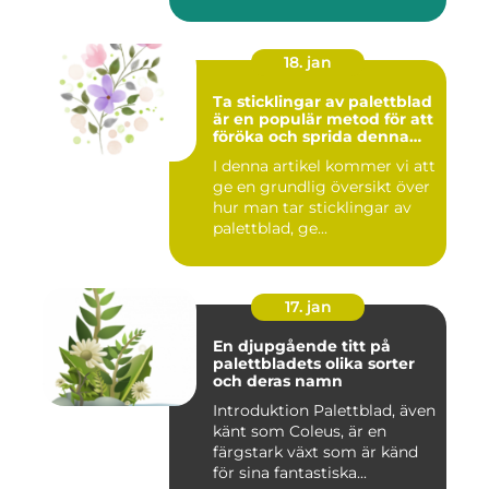
18. jan
Ta sticklingar av palettblad
är en populär metod för att
föröka och sprida denna
vackra växt
I denna artikel kommer vi att
ge en grundlig översikt över
hur man tar sticklingar av
palettblad, ge...
17. jan
En djupgående titt på
palettbladets olika sorter
och deras namn
Introduktion Palettblad, även
känt som Coleus, är en
färgstark växt som är känd
för sina fantastiska...