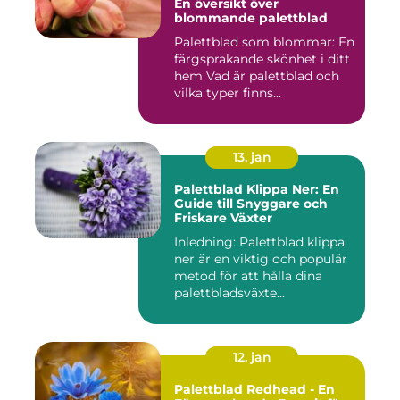
En översikt över
blommande palettblad
Palettblad som blommar: En
färgsprakande skönhet i ditt
hem Vad är palettblad och
vilka typer finns...
13. jan
Palettblad Klippa Ner: En
Guide till Snyggare och
Friskare Växter
Inledning: Palettblad klippa
ner är en viktig och populär
metod för att hålla dina
palettbladsväxte...
12. jan
Palettblad Redhead - En