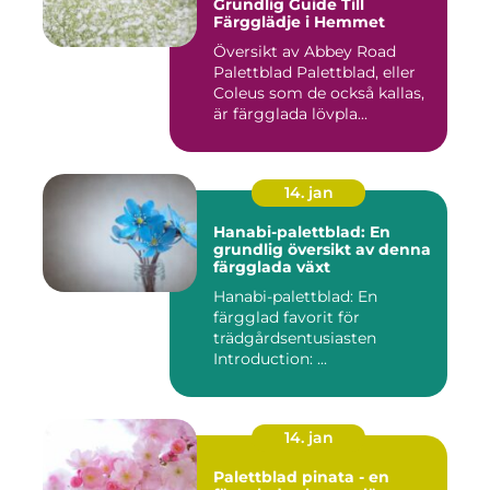
Grundlig Guide Till
Färgglädje i Hemmet
Översikt av Abbey Road
Palettblad Palettblad, eller
Coleus som de också kallas,
är färgglada lövpla...
14. jan
Hanabi-palettblad: En
grundlig översikt av denna
färgglada växt
Hanabi-palettblad: En
färgglad favorit för
trädgårdsentusiasten
Introduction: ...
14. jan
Palettblad pinata - en