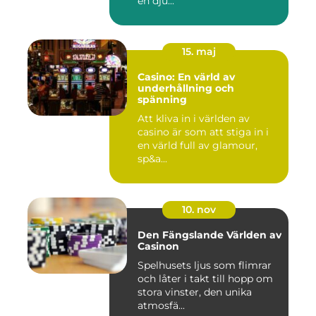
en dju...
15. maj
Casino: En värld av
underhållning och
spänning
Att kliva in i världen av
casino är som att stiga in i
en värld full av glamour,
sp&a...
10. nov
Den Fängslande Världen av
Casinon
Spelhusets ljus som flimrar
och låter i takt till hopp om
stora vinster, den unika
atmosfä...