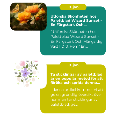
18. jan
Utforska Skönheten hos
Palettblad Wizard Sunset -
En Färgstark Och
Mångsidig Växt I Ditt Hem
" Utforska Skönheten hos
Palettblad Wizard Sunset -
En Färgstark Och Mångsidig
Växt I Ditt Hem" En...
18. jan
Ta sticklingar av palettblad
är en populär metod för att
föröka och sprida denna
vackra växt
I denna artikel kommer vi att
ge en grundlig översikt över
hur man tar sticklingar av
palettblad, ge...