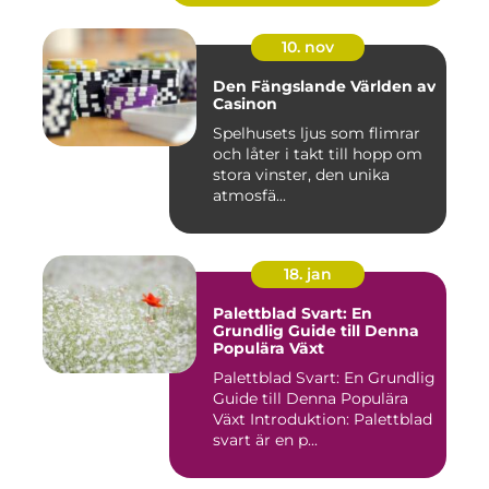
10. nov
Den Fängslande Världen av
Casinon
Spelhusets ljus som flimrar
och låter i takt till hopp om
stora vinster, den unika
atmosfä...
18. jan
Palettblad Svart: En
Grundlig Guide till Denna
Populära Växt
Palettblad Svart: En Grundlig
Guide till Denna Populära
Växt Introduktion: Palettblad
svart är en p...