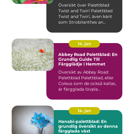
Översikt över Palettblad
Twist and Twirl Palettblad
Twist and Twirl, även känt
som Strobilanthes an...
14. jan
Abbey Road Palettblad: En
Grundlig Guide Till
Färgglädje i Hemmet
Översikt av Abbey Road
Palettblad Palettblad, eller
Coleus som de också kallas,
är färgglada lövpla...
14. jan
Hanabi-palettblad: En
grundlig översikt av denna
färgglada växt