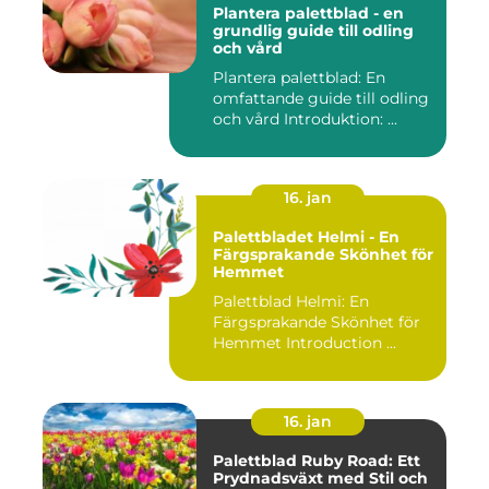
Plantera palettblad - en
grundlig guide till odling
och vård
Plantera palettblad: En
omfattande guide till odling
och vård Introduktion: ...
16. jan
Palettbladet Helmi - En
Färgsprakande Skönhet för
Hemmet
Palettblad Helmi: En
Färgsprakande Skönhet för
Hemmet Introduction ...
16. jan
Palettblad Ruby Road: Ett
Prydnadsväxt med Stil och