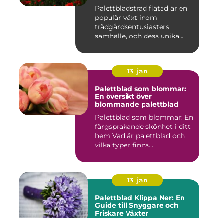
Palettbladsträd flätad är en
populär växt inom
trädgårdsentusiasters
samhälle, och dess unika
egensk...
13. jan
Palettblad som blommar:
En översikt över
blommande palettblad
Palettblad som blommar: En
färgsprakande skönhet i ditt
hem Vad är palettblad och
vilka typer finns...
13. jan
Palettblad Klippa Ner: En
Guide till Snyggare och
Friskare Växter