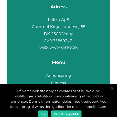
Adress
web:
www.klikko.dk
Menu
Annonsering
Om oss
Cookies
På vores website bruges cookies til at huske dine
indstillinger, statistik og personalisering af indhold og
Kontakta oss
annoncer. Denne information deles med tredjepart. Ved
Sitemap
fortsat brug af websiden godkender du cookiepolitikken.
Ok
Privatlivspolitik