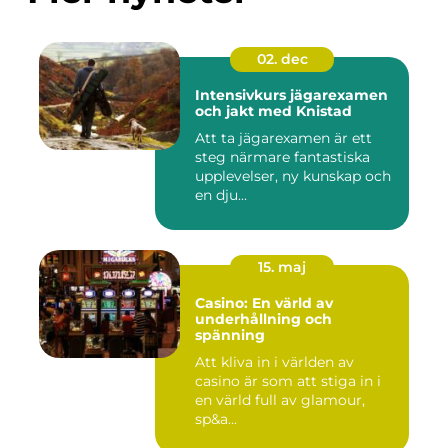
02. dec
Intensivkurs jägarexamen
och jakt med Knistad
Att ta jägarexamen är ett
steg närmare fantastiska
upplevelser, ny kunskap och
en dju...
15. maj
Casino: En värld av
underhållning och
spänning
Att kliva in i världen av
casino är som att stiga in i
en värld full av glamour,
sp&a...