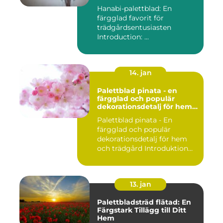
Hanabi-palettblad: En
färgglad favorit för
trädgårdsentusiasten
Introduction: ...
14. jan
Palettblad pinata - en
färgglad och populär
dekorationsdetalj för hem
och trädgård
Palettblad pinata - En
färgglad och populär
dekorationsdetalj för hem
och trädgård Introduktion
Pal...
13. jan
Palettbladsträd flätad: En
Färgstark Tillägg till Ditt
Hem