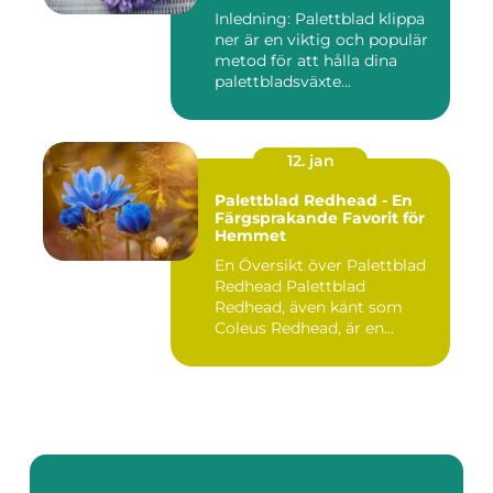
Inledning: Palettblad klippa
ner är en viktig och populär
metod för att hålla dina
palettbladsväxte...
12. jan
Palettblad Redhead - En
Färgsprakande Favorit för
Hemmet
En Översikt över Palettblad
Redhead Palettblad
Redhead, även känt som
Coleus Redhead, är en
populär...