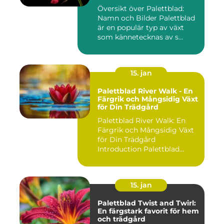
Översikt över Palettblad:
Namn och Bilder Palettblad
är en populär typ av växt
som kännetecknas av s...
15. jan
Palettblad River Walk - En
Färgrik och Mångsidig Växt
för Din Trädgård
Palettblad River Walk: En
Färgrik och Mångsidig Växt
för Din Trädgård
Introduction Palettblad
Rive...
15. jan
Palettblad Twist and Twirl:
En färgstark favorit för hem
och trädgård