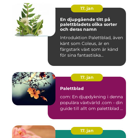
17. jan
En djupgående titt på
palettbladets olika sorter
och deras namn
Introduktion Palettblad, även
känt som Coleus, är en
färgstark växt som är känd
för sina fantastiska...
17. jan
Palettblad
com: En djupdykning i denna
populära växtvärld .com - din
guide till allt om palettblad ...
17. jan