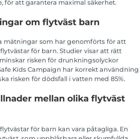
, för att garantera maximal säkerhet.
ingar om flytväst barn
iva mätningar som har genomförts för att
ytvästar för barn. Studier visar att rätt
 minskar risken för drunkningsolyckor
l Safe Kids Campaign har korrekt användning
nska risken för dödsfall i vatten med 85%.
lnader mellan olika flytväst
flytvästar för barn kan vara påtagliga. En
flytväst, som uppblåsbara eller skumfyllda.