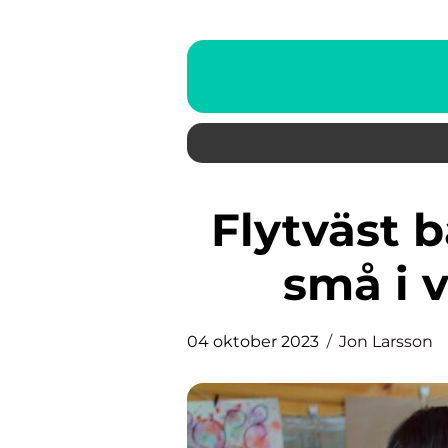
Flytväst barn säkerhet för de
små i v
04 oktober 2023
Jon Larsson