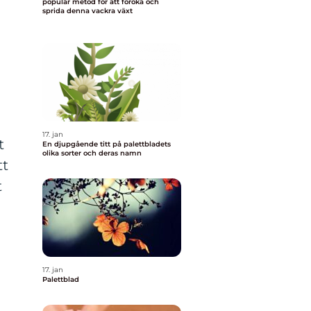
populär metod för att föröka och
sprida denna vackra växt
17. jan
t
En djupgående titt på palettbladets
olika sorter och deras namn
tt
t
17. jan
Palettblad