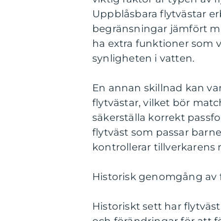
Uppblåsbara flytvästar erb
begränsningar jämfört me
ha extra funktioner som vi
synligheten i vatten.
En annan skillnad kan var
flytvästar, vilket bör mat
säkerställa korrekt passfo
flytväst som passar barne
kontrollerar tillverkaren
Historisk genomgång av f
Historiskt sett har flytvä
och förändringar för att