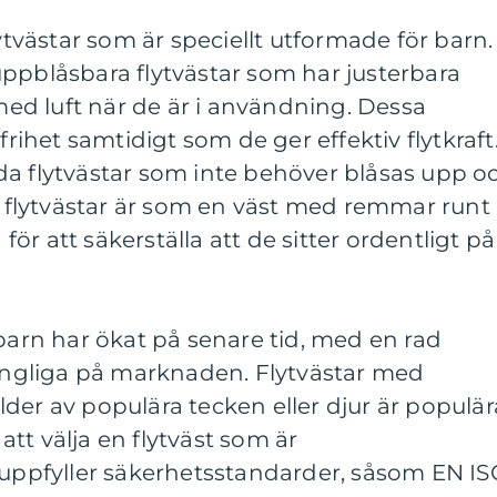
lytvästar som är speciellt utformade för barn.
ppblåsbara flytvästar som har justerbara
d luft när de är i användning. Dessa
frihet samtidigt som de ger effektiv flytkraft
da flytvästar som inte behöver blåsas upp o
sa flytvästar är som en väst med remmar runt
r att säkerställa att de sitter ordentligt på
 barn har ökat på senare tid, med en rad
gängliga på marknaden. Flytvästar med
der av populära tecken eller djur är populär
 att välja en flytväst som är
pfyller säkerhetsstandarder, såsom EN IS