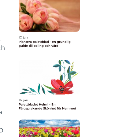
.
17. jan
Plantera palettblad - en grundlig
guide till odling och vård
ch
16. jan
Palettbladet Helmi - En
Färgsprakande Skönhet för Hemmet
a
O