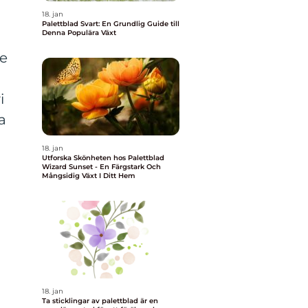
18. jan
Palettblad Svart: En Grundlig Guide till
Denna Populära Växt
de
i
a
18. jan
Utforska Skönheten hos Palettblad
Wizard Sunset - En Färgstark Och
Mångsidig Växt I Ditt Hem
18. jan
Ta sticklingar av palettblad är en