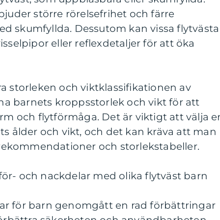
juder större rörelsefrihet och färre
d skumfyllda. Dessutom kan vissa flytvästa
sselpipor eller reflexdetaljer för att öka
a storleken och viktklassifikationen av
cha barnets kroppsstorlek och vikt för att
rm och flytförmåga. Det är viktigt att välja e
ts ålder och vikt, och det kan kräva att man
s rekommendationer och storlekstabeller.
ör- och nackdelar med olika flytväst barn
star för barn genomgått en rad förbättringar
 förbättra säkerheten och användbarheten.