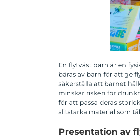
En flytväst barn är en fys
bäras av barn för att ge f
säkerställa att barnet hål
minskar risken för drunkn
för att passa deras storlek
slitstarka material som tå
Presentation av f