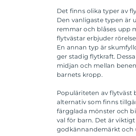
Det finns olika typer av f
Den vanligaste typen är u
remmar och blåses upp me
flytvästar erbjuder rörelse
En annan typ är skumfyll
ger stadig flytkraft. Des
midjan och mellan benen fö
barnets kropp.
Populäriteten av flytväst
alternativ som finns till
färgglada mönster och bil
val för barn. Det är viktigt
godkännandemärkt och up