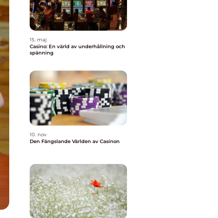
15. maj
Casino: En värld av underhållning och
spänning
10. nov
Den Fängslande Världen av Casinon