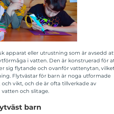
isk apparat eller utrustning som är avsedd at
lytförmåga i vatten. Den är konstruerad för a
ler sig flytande och ovanför vattenytan, vilke
ing. Flytvästar för barn är noga utformade
 och vikt, och de är ofta tillverkade av
l vatten och slitage.
lytväst barn