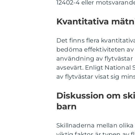
12402-4 eller motsvarande
Kvantitativa mätn
Det finns flera kvantitat
bedöma effektiviteten av fl
användning av flytvästar
avsevärt. Enligt Nationa
av flytvästar visat sig mi
Diskussion om skil
barn
Skillnaderna mellan olika 
viktig faktor är typen av 