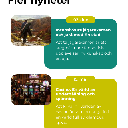
Fler nyheter
02. dec
Intensivkurs jägarexamen
och jakt med Knistad
Att ta jägarexamen är ett
steg närmare fantastiska
upplevelser, ny kunskap och
en dju...
15. maj
Casino: En värld av
underhållning och
spänning
Att kliva in i världen av
casino är som att stiga in i
en värld full av glamour,
sp&a...