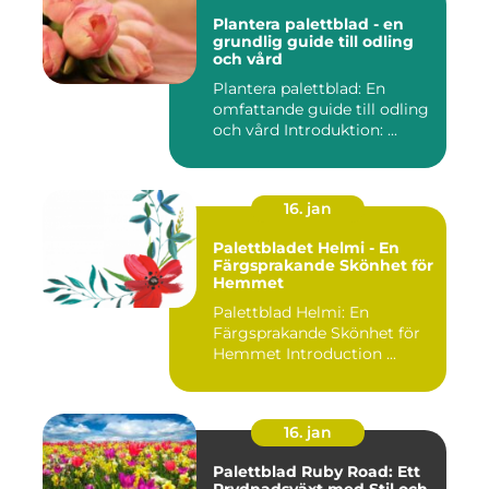
Plantera palettblad - en
grundlig guide till odling
och vård
Plantera palettblad: En
omfattande guide till odling
och vård Introduktion: ...
16. jan
Palettbladet Helmi - En
Färgsprakande Skönhet för
Hemmet
Palettblad Helmi: En
Färgsprakande Skönhet för
Hemmet Introduction ...
16. jan
Palettblad Ruby Road: Ett
Prydnadsväxt med Stil och