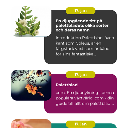
17. jan
En djupgående titt på
palettbladets olika sorter
och deras namn
Introduktion Palettblad, även
känt som Coleus, är en
färgstark växt som är känd
för sina fantastiska...
17. jan
Palettblad
com: En djupdykning i denna
populära växtvärld .com - din
guide till allt om palettblad ...
17. jan