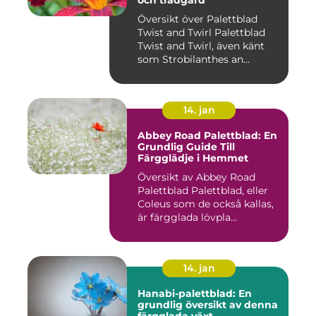
Översikt över Palettblad
Twist and Twirl Palettblad
Twist and Twirl, även känt
som Strobilanthes an...
14. jan
Abbey Road Palettblad: En
Grundlig Guide Till
Färgglädje i Hemmet
Översikt av Abbey Road
Palettblad Palettblad, eller
Coleus som de också kallas,
är färgglada lövpla...
14. jan
Hanabi-palettblad: En
grundlig översikt av denna
färgglada växt