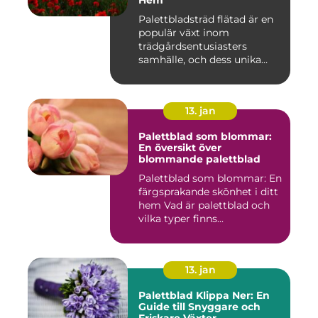
Palettbladsträd flätad är en
populär växt inom
trädgårdsentusiasters
samhälle, och dess unika
egensk...
13. jan
Palettblad som blommar:
En översikt över
blommande palettblad
Palettblad som blommar: En
färgsprakande skönhet i ditt
hem Vad är palettblad och
vilka typer finns...
13. jan
Palettblad Klippa Ner: En
Guide till Snyggare och
Friskare Växter