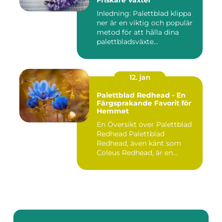
Inledning: Palettblad klippa
ner är en viktig och populär
metod för att hålla dina
palettbladsväxte...
12. jan
Palettblad Redhead - En
Färgsprakande Favorit för
Hemmet
En Översikt över Palettblad
Redhead Palettblad
Redhead, även känt som
Coleus Redhead, är en
populär...