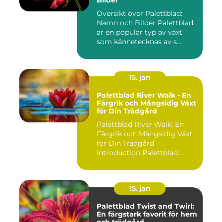
Översikt över Palettblad:
Namn och Bilder Palettblad
är en populär typ av växt
som kännetecknas av s...
15. jan
Palettblad River Walk - En
Färgrik och Mångsidig Växt
för Din Trädgård
Palettblad River Walk: En
Färgrik och Mångsidig Växt
för Din Trädgård
Introduction Palettblad
Rive...
15. jan
Palettblad Twist and Twirl:
En färgstark favorit för hem
och trädgård