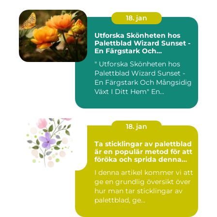
18. jan
Utforska Skönheten hos
Palettblad Wizard Sunset -
En Färgstark Och
Mångsidig Växt I Ditt Hem
" Utforska Skönheten hos
Palettblad Wizard Sunset -
En Färgstark Och Mångsidig
Växt I Ditt Hem" En...
18. jan
Ta sticklingar av palettblad
är en populär metod för att
föröka och sprida denna
vackra växt
I denna artikel kommer vi att
ge en grundlig översikt över
hur man tar sticklingar av
palettblad, ge...