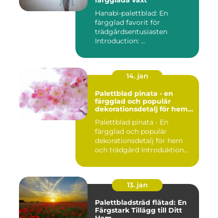
Hanabi-palettblad: En
färgglad favorit för
trädgårdsentusiasten
Introduction: ...
14. jan
Palettblad pinata - en
färgglad och populär
dekorationsdetalj för hem
och trädgård
Palettblad pinata - En
färgglad och populär
dekorationsdetalj för hem
och trädgård Introduktion
Pal...
13. jan
Palettbladsträd flätad: En
Färgstark Tillägg till Ditt
Hem