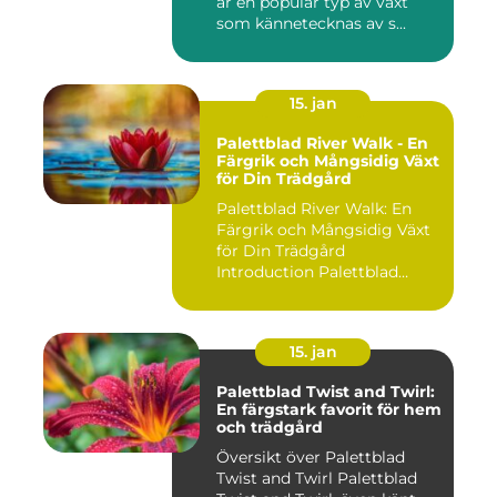
är en populär typ av växt
som kännetecknas av s...
15. jan
Palettblad River Walk - En
Färgrik och Mångsidig Växt
för Din Trädgård
Palettblad River Walk: En
Färgrik och Mångsidig Växt
för Din Trädgård
Introduction Palettblad
Rive...
15. jan
Palettblad Twist and Twirl:
En färgstark favorit för hem
och trädgård
Översikt över Palettblad
Twist and Twirl Palettblad