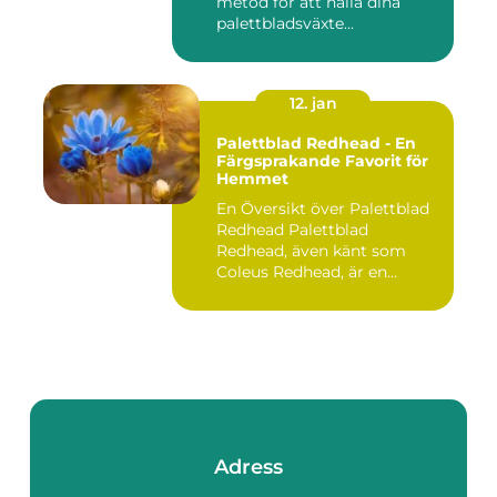
metod för att hålla dina
palettbladsväxte...
12. jan
Palettblad Redhead - En
Färgsprakande Favorit för
Hemmet
En Översikt över Palettblad
Redhead Palettblad
Redhead, även känt som
Coleus Redhead, är en
populär...
Adress