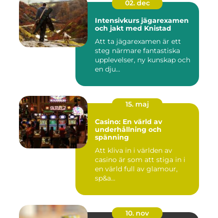
02. dec
Intensivkurs jägarexamen
och jakt med Knistad
Att ta jägarexamen är ett
steg närmare fantastiska
upplevelser, ny kunskap och
en dju...
15. maj
Casino: En värld av
underhållning och
spänning
Att kliva in i världen av
casino är som att stiga in i
en värld full av glamour,
sp&a...
10. nov