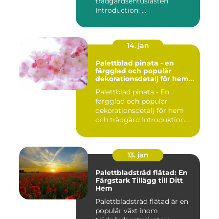
trädgårdsentusiasten
Introduction: ...
14. jan
Palettblad pinata - en
färgglad och populär
dekorationsdetalj för hem
och trädgård
Palettblad pinata - En
färgglad och populär
dekorationsdetalj för hem
och trädgård Introduktion
Pal...
13. jan
Palettbladsträd flätad: En
Färgstark Tillägg till Ditt
Hem
Palettbladsträd flätad är en
populär växt inom