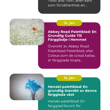
Twist and Twirl, även känt
som Strobilanthes an...
14. jan
Abbey Road Palettblad: En
Grundlig Guide Till
Färgglädje i Hemmet
Översikt av Abbey Road
Palettblad Palettblad, eller
Coleus som de också kallas,
är färgglada lövpla...
14. jan
Hanabi-palettblad: En
grundlig översikt av denna
färgglada växt
Hanabi-palettblad: En
färgglad favorit för