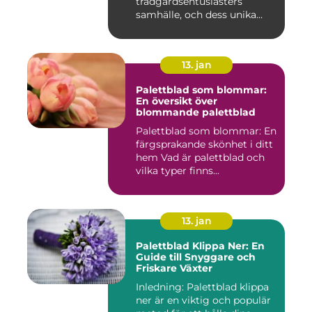
trädgårdsentusiasters
samhälle, och dess unika
egensk...
13. jan
Palettblad som blommar:
En översikt över
blommande palettblad
Palettblad som blommar: En
färgsprakande skönhet i ditt
hem Vad är palettblad och
vilka typer finns...
13. jan
Palettblad Klippa Ner: En
Guide till Snyggare och
Friskare Växter
Inledning: Palettblad klippa
ner är en viktig och populär