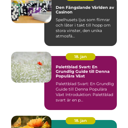
Den Fängslande Världen av
Casinon
Spelhusets ljus som flimrar
och låter i takt till hopp om
stora vinster, den unika
atmosfä...
18. jan
Palettblad Svart: En
Grundlig Guide till Denna
Populära Växt
Palettblad Svart: En Grundlig
Guide till Denna Populära
Växt Introduktion: Palettblad
svart är en p...
18. jan