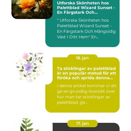
Utforska Skönheten hos
Palettblad Wizard Sunset -
En Färgstark Och
Mångsidig Växt I Ditt Hem
" Utforska Skönheten hos
Palettblad Wizard Sunset -
En Färgstark Och Mångsidig
Växt I Ditt Hem" En...
18. jan
Ta sticklingar av palettblad
är en populär metod för att
föröka och sprida denna
vackra växt
I denna artikel kommer vi att
ge en grundlig översikt över
hur man tar sticklingar av
palettblad, ge...
17. jan