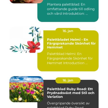
Plantera palettblad: En
omfattande guide till odling
och vård Introduktion: ...
16. jan
Palettbladet Helmi - En
Färgsprakande Skönhet för
Hemmet
Palettblad Helmi: En
Färgsprakande Skönhet för
Hemmet Introduction ...
16. jan
Palettblad Ruby Road: Ett
Prydnadsväxt med Stil och
Variation
Övergripande översikt av
palettblad Ruby Road