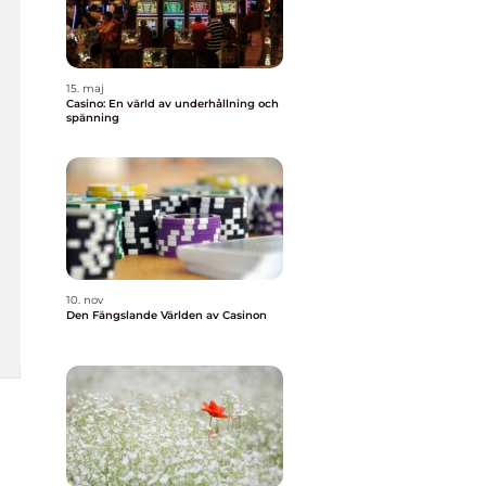
15. maj
Casino: En värld av underhållning och
spänning
10. nov
Den Fängslande Världen av Casinon