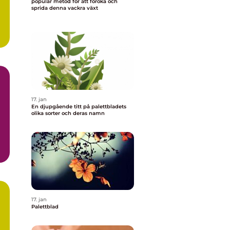
populär metod för att föröka och
sprida denna vackra växt
17. jan
En djupgående titt på palettbladets
olika sorter och deras namn
n
17. jan
Palettblad
a