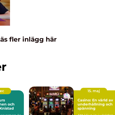
äs fler inlägg här
er
dec
15. maj
urs
Casino: En värld av
men och
underhållning och
Knistad
spänning