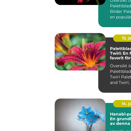
Översikt 
Palettbla
Bilder Pal
en populär
som känne
s...
15. j
Palettbla
Twirl: En 
favorit f
trädgård
Översikt 
Palettblad
Twirl Palettblad Twist
and Twirl,
som Strob
an...
14. 
Hanabi-pa
En grundl
av denna
växt