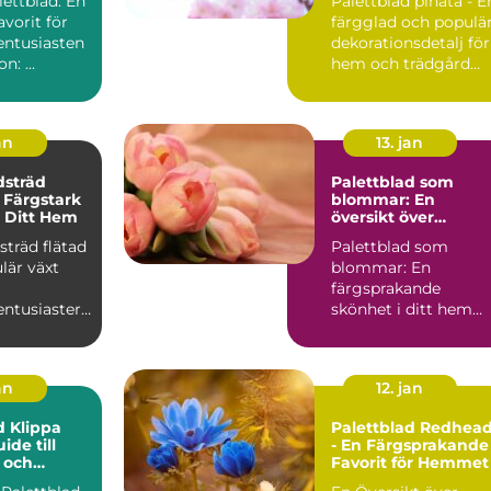
ettblad: En
Palettblad pinata - E
hem och trädgård
avorit för
färgglad och populä
entusiasten
dekorationsdetalj för
Introduction: ...
hem och trädgård
Introduktion Pal...
an
13. jan
dsträd
Palettblad som
n Färgstark
blommar: En
ll Ditt Hem
översikt över
blommande
sträd flätad
Palettblad som
palettblad
lär växt
blommar: En
färgsprakande
entusiasters
skönhet i ditt hem
 och dess
Vad är palettblad oc
sk...
vilka typer finns...
an
12. jan
d Klippa
Palettblad Redhea
ide till
- En Färgsprakande
 och
Favorit för Hemmet
Växter