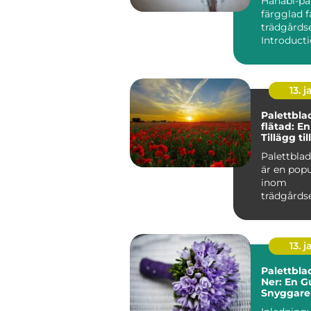
Hanabi-pal
färgglad f
trädgårds
13. j
Palettbla
flätad: E
Tillägg ti
Palettblad
är en popu
inom
trädgårds
samhälle,
unika egen
13. j
Palettbla
Ner: En Gu
Snyggare
Friskare 