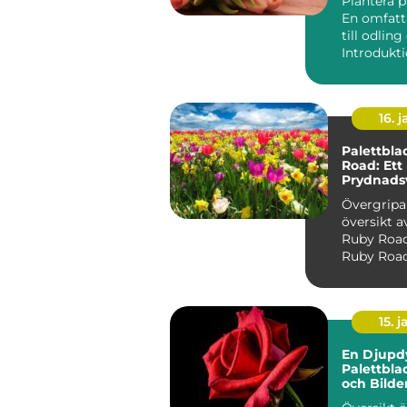
Plantera p
En omfatt
till odlin
16. j
Palettbla
Road: Ett
Prydnads
Stil och V
Övergrip
översikt a
Ruby Road Palettbl
Ruby Road,
Coleus scu
'R...
15. j
En Djupd
Palettbl
och Bilde