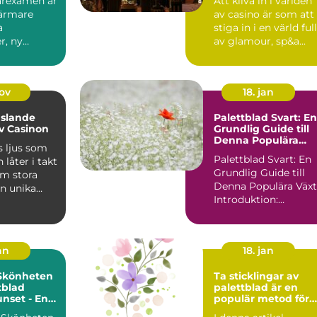
garexamen är
Att kliva in i världen
närmare
av casino är som att
a
stiga in i en värld full
r, ny
av glamour, sp&a...
h en dju...
nov
18. jan
slande
Palettblad Svart: En
v Casinon
Grundlig Guide till
Denna Populära
s ljus som
Växt
Palettblad Svart: En
 låter i takt
Grundlig Guide till
om stora
Denna Populära Växt
en unika
Introduktion:
Palettblad svart är e
p...
an
18. jan
 Skönheten
Ta sticklingar av
tblad
palettblad är en
nset - En
populär metod för
k Och
att föröka och sprid