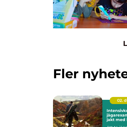
L
Fler nyhet
02. 
Intensivk
jägarexa
jakt med 