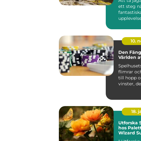
Att ta jä
ett steg 
fantastisk
upplevelse
kunskap oc
10. 
Den Fäng
Världen a
Spelhuset
flimrar och
till hopp 
vinster, d
atmosfä...
18. j
Utforska
hos Palet
Wizard Su
Färgstar