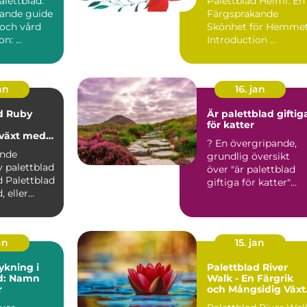
alettblad:
Palettblad Helmi: En
ande guide
Färgsprakande
g och vård
Skönhet för Hemme
Introduktion: ...
Introduction ...
an
16. jan
d Ruby
Är palettblad giftig
för katter
växt med
? En övergripande,
ariation
ande
grundlig översikt
v palettblad
över "är palettblad
ad
giftiga för katter"
 eller
Palettblad är en pop..
tellarioides
an
15. jan
ykning i
Palettblad River
ad: Namn
Walk - En Färgrik
r
och Mångsidig Växt
för Din Trädgård