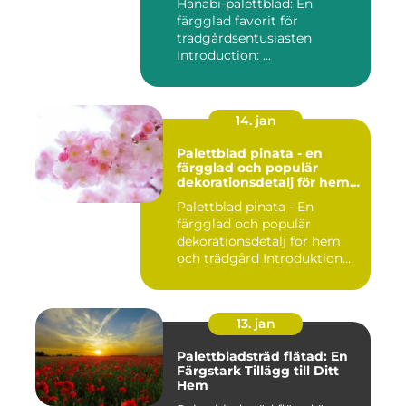
Hanabi-palettblad: En
färgglad favorit för
trädgårdsentusiasten
Introduction: ...
14. jan
Palettblad pinata - en
färgglad och populär
dekorationsdetalj för hem
och trädgård
Palettblad pinata - En
färgglad och populär
dekorationsdetalj för hem
och trädgård Introduktion
Pal...
13. jan
Palettbladsträd flätad: En
Färgstark Tillägg till Ditt
Hem