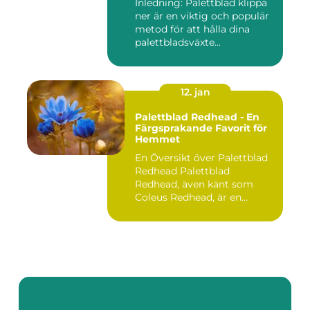
Inledning: Palettblad klippa
ner är en viktig och populär
metod för att hålla dina
palettbladsväxte...
12. jan
Palettblad Redhead - En
Färgsprakande Favorit för
Hemmet
En Översikt över Palettblad
Redhead Palettblad
Redhead, även känt som
Coleus Redhead, är en
populär...