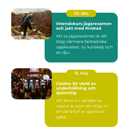
02. dec
Intensivkurs jägarexamen
och jakt med Knistad
Att ta jägarexamen är ett
steg närmare fantastiska
upplevelser, ny kunskap och
en dju...
15. maj
Casino: En värld av
underhållning och
spänning
Att kliva in i världen av
casino är som att stiga in i
en värld full av glamour,
sp&a...