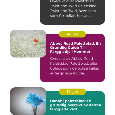
Översikt över Palettblad
Twist and Twirl Palettblad
Twist and Twirl, även känt
som Strobilanthes an...
14. jan
Abbey Road Palettblad: En
Grundlig Guide Till
Färgglädje i Hemmet
Översikt av Abbey Road
Palettblad Palettblad, eller
Coleus som de också kallas,
är färgglada lövpla...
14. jan
Hanabi-palettblad: En
grundlig översikt av denna
färgglada växt