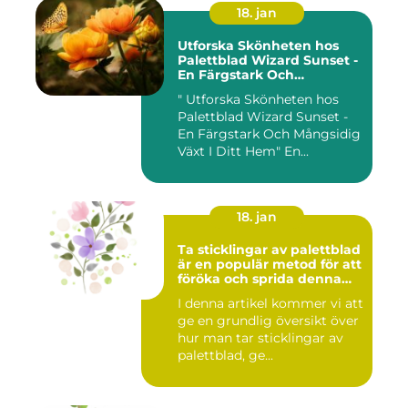
18. jan
Utforska Skönheten hos
Palettblad Wizard Sunset -
En Färgstark Och
Mångsidig Växt I Ditt Hem
" Utforska Skönheten hos
Palettblad Wizard Sunset -
En Färgstark Och Mångsidig
Växt I Ditt Hem" En...
18. jan
Ta sticklingar av palettblad
är en populär metod för att
föröka och sprida denna
vackra växt
I denna artikel kommer vi att
ge en grundlig översikt över
hur man tar sticklingar av
palettblad, ge...