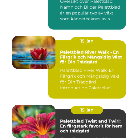
Översikt över Palettblad:
Namn och Bilder Palettblad
är en populär typ av växt
som kännetecknas av s...
15. jan
Palettblad River Walk - En
Färgrik och Mångsidig Växt
för Din Trädgård
Palettblad River Walk: En
Färgrik och Mångsidig Växt
för Din Trädgård
Introduction Palettblad
Rive...
15. jan
Palettblad Twist and Twirl:
En färgstark favorit för hem
och trädgård