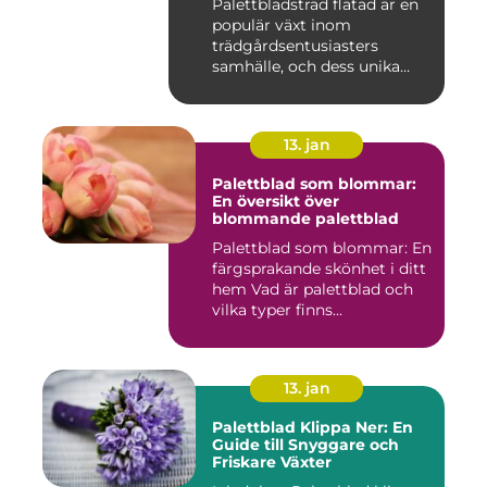
Palettbladsträd flätad är en
populär växt inom
trädgårdsentusiasters
samhälle, och dess unika
egensk...
13. jan
Palettblad som blommar:
En översikt över
blommande palettblad
Palettblad som blommar: En
färgsprakande skönhet i ditt
hem Vad är palettblad och
vilka typer finns...
13. jan
Palettblad Klippa Ner: En
Guide till Snyggare och
Friskare Växter