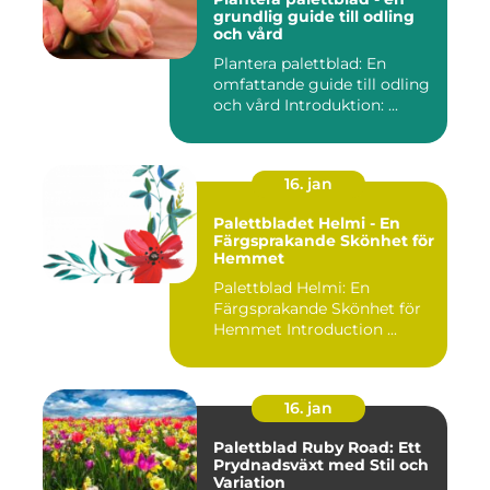
grundlig guide till odling
och vård
Plantera palettblad: En
omfattande guide till odling
och vård Introduktion: ...
16. jan
Palettbladet Helmi - En
Färgsprakande Skönhet för
Hemmet
Palettblad Helmi: En
Färgsprakande Skönhet för
Hemmet Introduction ...
16. jan
Palettblad Ruby Road: Ett
Prydnadsväxt med Stil och
Variation