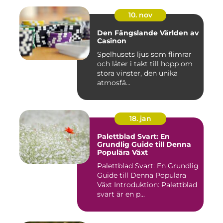
10. nov
Den Fängslande Världen av
Casinon
Spelhusets ljus som flimrar
och låter i takt till hopp om
stora vinster, den unika
atmosfä...
18. jan
Palettblad Svart: En
Grundlig Guide till Denna
Populära Växt
Palettblad Svart: En Grundlig
Guide till Denna Populära
Växt Introduktion: Palettblad
svart är en p...