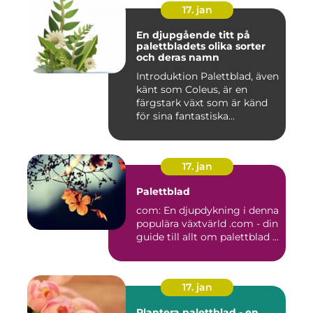
17. jan
En djupgående titt på
palettbladets olika sorter
och deras namn
Introduktion Palettblad, även
känt som Coleus, är en
färgstark växt som är känd
för sina fantastiska...
17. jan
Palettblad
com: En djupdykning i denna
populära växtvärld .com - din
guide till allt om palettblad ...
17. jan
Plantera palettblad - en