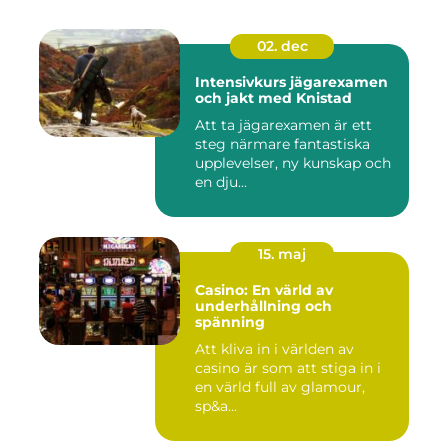
02. dec
Intensivkurs jägarexamen
och jakt med Knistad
Att ta jägarexamen är ett
steg närmare fantastiska
upplevelser, ny kunskap och
en dju...
15. maj
Casino: En värld av
underhållning och
spänning
Att kliva in i världen av
casino är som att stiga in i
en värld full av glamour,
sp&a...