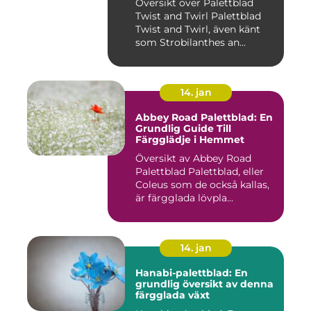
Översikt över Palettblad
Twist and Twirl Palettblad
Twist and Twirl, även känt
som Strobilanthes an...
14. jan
Abbey Road Palettblad: En
Grundlig Guide Till
Färgglädje i Hemmet
Översikt av Abbey Road
Palettblad Palettblad, eller
Coleus som de också kallas,
är färgglada lövpla...
14. jan
Hanabi-palettblad: En
grundlig översikt av denna
färgglada växt