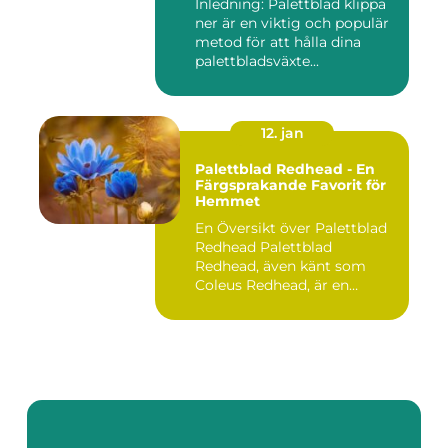
Inledning: Palettblad klippa
ner är en viktig och populär
metod för att hålla dina
palettbladsväxte...
12. jan
Palettblad Redhead - En
Färgsprakande Favorit för
Hemmet
En Översikt över Palettblad
Redhead Palettblad
Redhead, även känt som
Coleus Redhead, är en
populär...