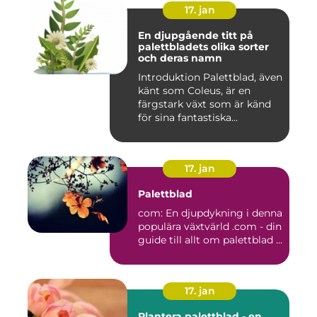
17. jan
En djupgående titt på
palettbladets olika sorter
och deras namn
Introduktion Palettblad, även
känt som Coleus, är en
färgstark växt som är känd
för sina fantastiska...
17. jan
Palettblad
com: En djupdykning i denna
populära växtvärld .com - din
guide till allt om palettblad ...
17. jan
Plantera palettblad - en