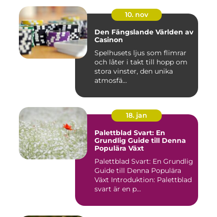
10. nov
Den Fängslande Världen av
Casinon
Spelhusets ljus som flimrar
och låter i takt till hopp om
stora vinster, den unika
atmosfä...
18. jan
Palettblad Svart: En
Grundlig Guide till Denna
Populära Växt
Palettblad Svart: En Grundlig
Guide till Denna Populära
Växt Introduktion: Palettblad
svart är en p...