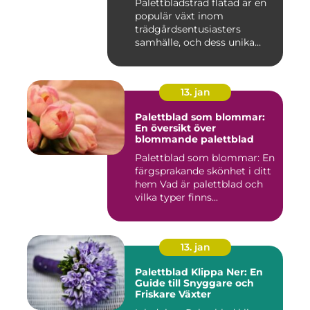
Palettbladsträd flätad är en
populär växt inom
trädgårdsentusiasters
samhälle, och dess unika
egensk...
13. jan
Palettblad som blommar:
En översikt över
blommande palettblad
Palettblad som blommar: En
färgsprakande skönhet i ditt
hem Vad är palettblad och
vilka typer finns...
13. jan
Palettblad Klippa Ner: En
Guide till Snyggare och
Friskare Växter