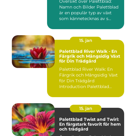
Översikt över Palettblad:
Namn och Bilder Palettblad
är en populär typ av växt
som kännetecknas av s...
15. jan
Palettblad River Walk - En
Färgrik och Mångsidig Växt
för Din Trädgård
Palettblad River Walk: En
Färgrik och Mångsidig Växt
för Din Trädgård
Introduction Palettblad
Rive...
15. jan
Palettblad Twist and Twirl:
En färgstark favorit för hem
och trädgård