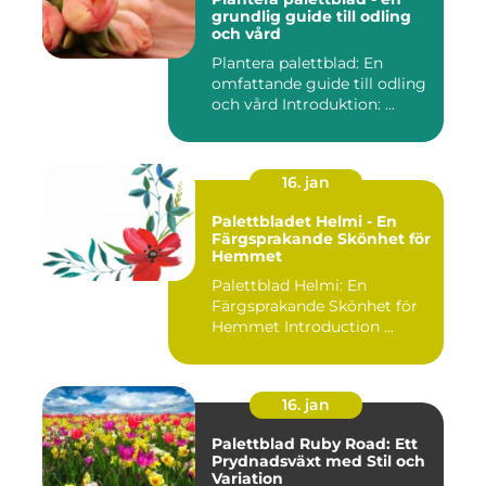
grundlig guide till odling
och vård
Plantera palettblad: En
omfattande guide till odling
och vård Introduktion: ...
16. jan
Palettbladet Helmi - En
Färgsprakande Skönhet för
Hemmet
Palettblad Helmi: En
Färgsprakande Skönhet för
Hemmet Introduction ...
16. jan
Palettblad Ruby Road: Ett
Prydnadsväxt med Stil och
Variation