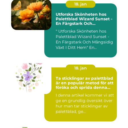
18. jan
Utforska Skönheten hos
Palettblad Wizard Sunset -
En Färgstark Och
Mångsidig Växt I Ditt Hem
" Utforska Skönheten hos
Palettblad Wizard Sunset -
En Färgstark Och Mångsidig
Växt I Ditt Hem" En...
18. jan
Ta sticklingar av palettblad
är en populär metod för att
föröka och sprida denna
vackra växt
I denna artikel kommer vi att
ge en grundlig översikt över
hur man tar sticklingar av
palettblad, ge...