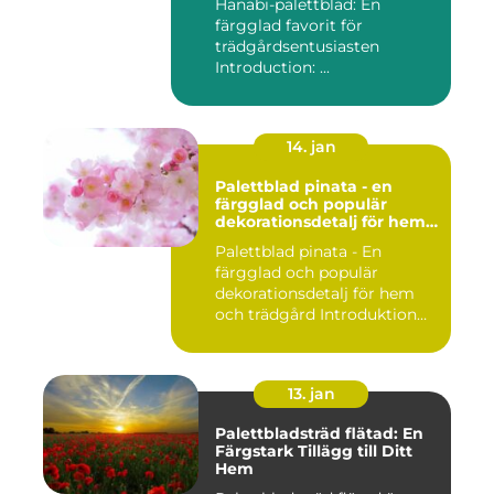
Hanabi-palettblad: En
färgglad favorit för
trädgårdsentusiasten
Introduction: ...
14. jan
Palettblad pinata - en
färgglad och populär
dekorationsdetalj för hem
och trädgård
Palettblad pinata - En
färgglad och populär
dekorationsdetalj för hem
och trädgård Introduktion
Pal...
13. jan
Palettbladsträd flätad: En
Färgstark Tillägg till Ditt
Hem