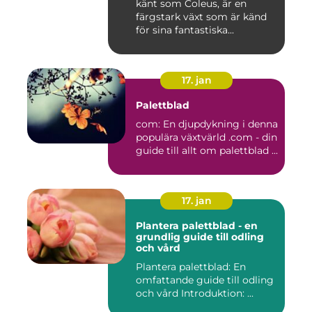
känt som Coleus, är en
färgstark växt som är känd
för sina fantastiska...
17. jan
Palettblad
com: En djupdykning i denna
populära växtvärld .com - din
guide till allt om palettblad ...
17. jan
Plantera palettblad - en
grundlig guide till odling
och vård
Plantera palettblad: En
omfattande guide till odling
och vård Introduktion: ...