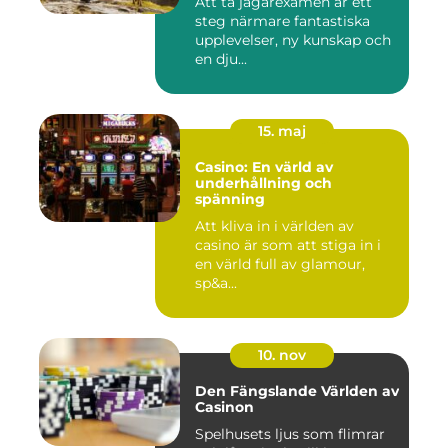
Att ta jägarexamen är ett
steg närmare fantastiska
upplevelser, ny kunskap och
en dju...
15. maj
Casino: En värld av
underhållning och
spänning
Att kliva in i världen av
casino är som att stiga in i
en värld full av glamour,
sp&a...
10. nov
Den Fängslande Världen av
Casinon
Spelhusets ljus som flimrar