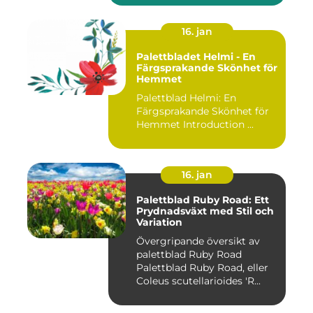
16. jan
Palettbladet Helmi - En
Färgsprakande Skönhet för
Hemmet
Palettblad Helmi: En
Färgsprakande Skönhet för
Hemmet Introduction ...
16. jan
Palettblad Ruby Road: Ett
Prydnadsväxt med Stil och
Variation
Övergripande översikt av
palettblad Ruby Road
Palettblad Ruby Road, eller
Coleus scutellarioides 'R...