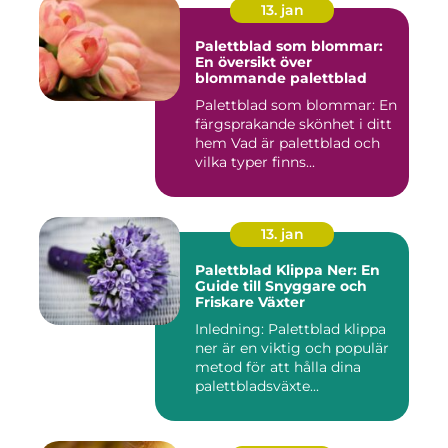
13. jan
Palettblad som blommar:
En översikt över
blommande palettblad
Palettblad som blommar: En
färgsprakande skönhet i ditt
hem Vad är palettblad och
vilka typer finns...
13. jan
Palettblad Klippa Ner: En
Guide till Snyggare och
Friskare Växter
Inledning: Palettblad klippa
ner är en viktig och populär
metod för att hålla dina
palettbladsväxte...