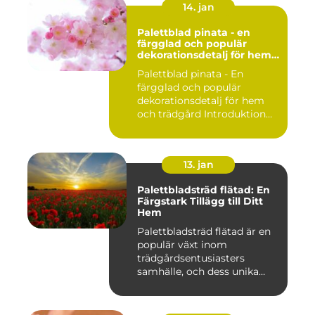
14. jan
Palettblad pinata - en
färgglad och populär
dekorationsdetalj för hem
och trädgård
Palettblad pinata - En
färgglad och populär
dekorationsdetalj för hem
och trädgård Introduktion
Pal...
13. jan
Palettbladsträd flätad: En
Färgstark Tillägg till Ditt
Hem
Palettbladsträd flätad är en
populär växt inom
trädgårdsentusiasters
samhälle, och dess unika
egensk...