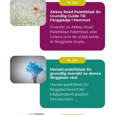
14. jan
Abbey Road Palettblad: En
Grundlig Guide Till
Färgglädje i Hemmet
Översikt av Abbey Road
Palettblad Palettblad, eller
Coleus som de också kallas,
är färgglada lövpla...
14. jan
Hanabi-palettblad: En
grundlig översikt av denna
färgglada växt
Hanabi-palettblad: En
färgglad favorit för
trädgårdsentusiasten
Introduction: ...