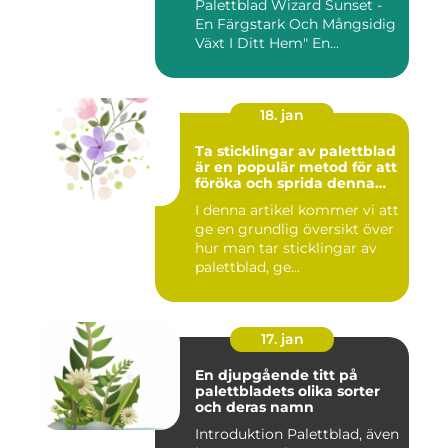
Palettblad Wizard Sunset -
En Färgstark Och Mångsidig
Växt I Ditt Hem" En...
18. jan
Ta sticklingar av palettblad
är en populär metod för att
föröka och sprida denna
vackra växt
I denna artikel kommer vi att
ge en grundlig översikt över
hur man tar sticklingar av
palettblad, ge...
17. jan
En djupgående titt på
palettbladets olika sorter
och deras namn
Introduktion Palettblad, även