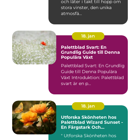
och låter i takt till hopp om
stora vinster, den unika
atmosfä...
18. jan
Palettblad Svart: En
Grundlig Guide till Denna
Populära Växt
Palettblad Svart: En Grundlig
Guide till Denna Populära
Växt Introduktion: Palettblad
svart är en p...
18. jan
Utforska Skönheten hos
Palettblad Wizard Sunset -
En Färgstark Och
Mångsidig Växt I Ditt Hem
" Utforska Skönheten hos