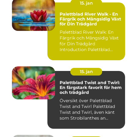
15. jan
Palettblad River Walk - En
Färgrik och Mångsidig Växt
för Din Trädgård
Palettblad River Walk: En
Färgrik och Mångsidig Växt
för Din Trädgård
Introduction Palettblad
Rive...
15. jan
Palettblad Twist and Twirl:
En färgstark favorit för hem
och trädgård
Översikt över Palettblad
Twist and Twirl Palettblad
Twist and Twirl, även känt
som Strobilanthes an...