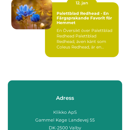
12. jan
Palettblad Redhead - En
Färgsprakande Favorit för
Hemmet
En Översikt över Palettblad
Redhead Palettblad
Redhead, även känt som
Coleus Redhead, är en
populär...
Adress