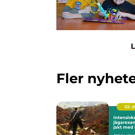
L
Fler nyhet
02. 
Intensivk
jägarexa
jakt med 