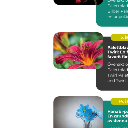
Översikt 
Palettbla
Bilder Pal
en populär
som känne
s...
15. j
Palettbla
Twirl: En 
favorit f
trädgård
Översikt 
Palettblad
Twirl Palettblad Twist
and Twirl,
som Strob
an...
14. 
Hanabi-pa
En grundl
av denna
växt