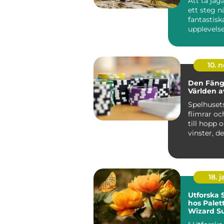
Att ta jä
ett steg 
fantastisk
upplevelse
kunskap oc
10. 
Den Fäng
Världen a
Spelhuset
flimrar och
till hopp 
vinster, d
atmosfä...
18. j
Utforska
hos Palet
Wizard Su
Färgstar