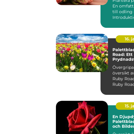
Plantera p
En omfatt
till odlin
16. j
Palettbla
Road: Ett
Prydnads
Stil och V
Övergrip
översikt a
Ruby Road Palettbl
Ruby Road,
Coleus scu
'R...
15. j
En Djupd
Palettbl
och Bilde