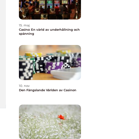
15. maj
Casino: En värld av underhållning och
spänning
10. nov
Den Fängslande Världen av Casinon