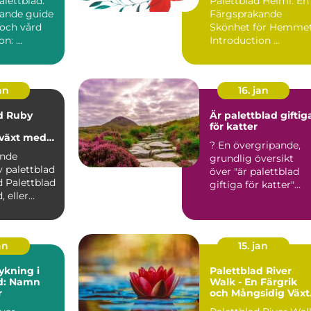
alettblad:
Palettblad Helmi: En
ande guide
Färgsprakande
g och vård
Skönhet för Hemme
Introduktion: ...
Introduction ...
an
16. jan
d Ruby
Är palettblad giftig
för katter
växt med
? En övergripande,
ariation
ande
grundlig översikt
v palettblad
över "är palettblad
ad
giftiga för katter"
 eller
Palettblad är en pop..
tellarioides
an
15. jan
ykning i
Palettblad River
ad: Namn
Walk - En Färgrik
r
och Mångsidig Växt
för Din Trädgård