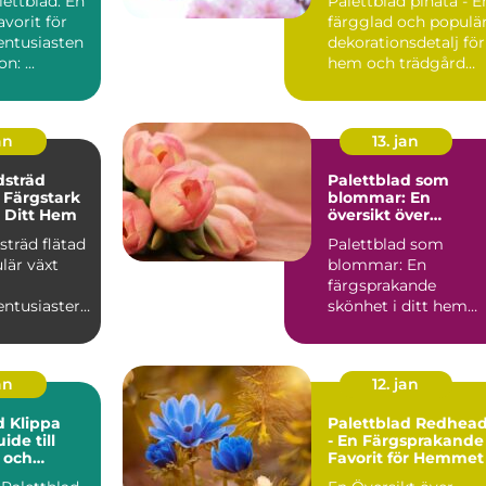
ettblad: En
Palettblad pinata - E
hem och trädgård
avorit för
färgglad och populä
entusiasten
dekorationsdetalj för
Introduction: ...
hem och trädgård
Introduktion Pal...
an
13. jan
dsträd
Palettblad som
n Färgstark
blommar: En
ll Ditt Hem
översikt över
blommande
sträd flätad
Palettblad som
palettblad
lär växt
blommar: En
färgsprakande
entusiasters
skönhet i ditt hem
 och dess
Vad är palettblad oc
sk...
vilka typer finns...
an
12. jan
d Klippa
Palettblad Redhea
ide till
- En Färgsprakande
 och
Favorit för Hemmet
Växter