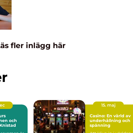
äs fler inlägg här
er
dec
15. maj
urs
Casino: En värld av
men och
underhållning och
Knistad
spänning