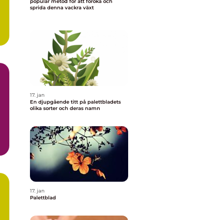
populär metod för att föröka och
sprida denna vackra växt
17. jan
En djupgående titt på palettbladets
olika sorter och deras namn
n
17. jan
Palettblad
a