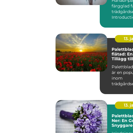
Hanabi-pal
färgglad f
trädgårds
13. j
Palettbla
flätad: E
Tillägg ti
Palettblad
är en popu
inom
trädgårds
samhälle,
unika egen
13. j
Palettbla
Ner: En Gu
Snyggare
Friskare 