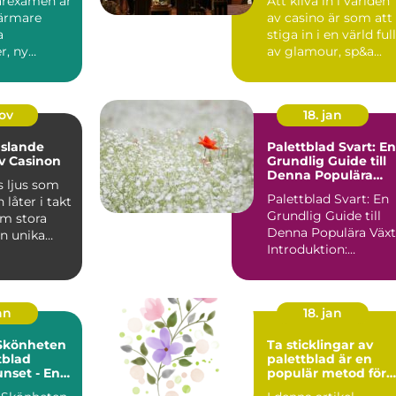
garexamen är
Att kliva in i världen
närmare
av casino är som att
a
stiga in i en värld full
r, ny
av glamour, sp&a...
h en dju...
nov
18. jan
slande
Palettblad Svart: En
v Casinon
Grundlig Guide till
Denna Populära
s ljus som
Växt
Palettblad Svart: En
 låter i takt
Grundlig Guide till
om stora
Denna Populära Växt
en unika
Introduktion:
Palettblad svart är e
p...
an
18. jan
 Skönheten
Ta sticklingar av
tblad
palettblad är en
nset - En
populär metod för
k Och
att föröka och sprid