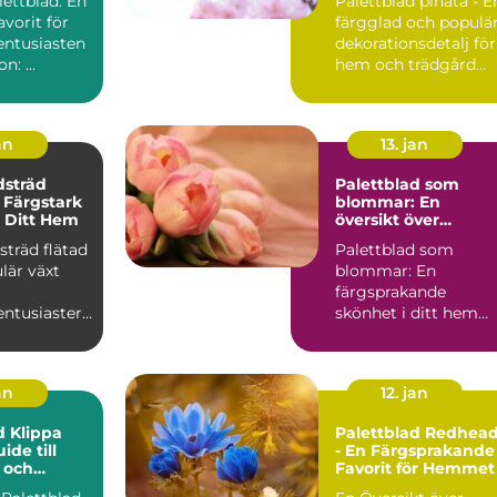
ettblad: En
Palettblad pinata - E
hem och trädgård
avorit för
färgglad och populä
entusiasten
dekorationsdetalj för
Introduction: ...
hem och trädgård
Introduktion Pal...
an
13. jan
dsträd
Palettblad som
n Färgstark
blommar: En
ll Ditt Hem
översikt över
blommande
sträd flätad
Palettblad som
palettblad
lär växt
blommar: En
färgsprakande
entusiasters
skönhet i ditt hem
 och dess
Vad är palettblad oc
sk...
vilka typer finns...
an
12. jan
d Klippa
Palettblad Redhea
ide till
- En Färgsprakande
 och
Favorit för Hemmet
Växter