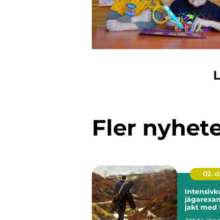
L
Fler nyhet
02. 
Intensivk
jägarexa
jakt med 