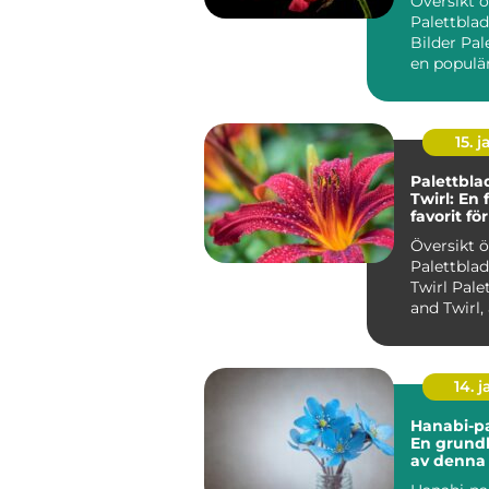
Översikt 
Palettbla
Bilder Pal
en populär
som känne
s...
15. j
Palettbla
Twirl: En 
favorit f
trädgård
Översikt 
Palettblad
Twirl Palettblad Twist
and Twirl,
som Strob
an...
14. 
Hanabi-pa
En grundl
av denna
växt