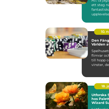
Att ta jä
ett steg 
fantastisk
upplevelse
kunskap oc
10. 
Den Fäng
Världen a
Spelhuset
flimrar och
till hopp 
vinster, d
atmosfä...
18. j
Utforska
hos Palet
Wizard Su
Färgstar