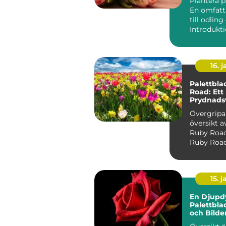
Plantera p
En omfatt
till odlin
16. j
Palettbla
Road: Ett
Prydnads
Stil och V
Övergrip
översikt a
Ruby Road Palettbl
Ruby Road,
Coleus scu
'R...
15. j
En Djupd
Palettbl
och Bilde