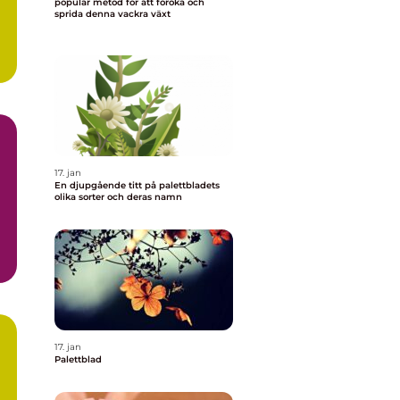
populär metod för att föröka och
sprida denna vackra växt
17. jan
En djupgående titt på palettbladets
olika sorter och deras namn
n
17. jan
Palettblad
a