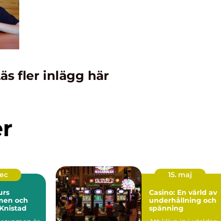
äs fler inlägg här
er
dec
15. maj
urs
Casino: En värld av
men och
underhållning och
Knistad
spänning