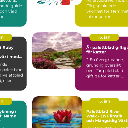
alettblad:
Palettblad Helmi: En
ande guide
Färgsprakande
g och vård
Skönhet för Hemme
Introduktion: ...
Introduction ...
an
16. jan
d Ruby
Är palettblad giftig
för katter
växt med
? En övergripande,
ariation
ande
grundlig översikt
v palettblad
över "är palettblad
ad
giftiga för katter"
 eller
Palettblad är en pop..
tellarioides
an
15. jan
ykning i
Palettblad River
ad: Namn
Walk - En Färgrik
r
och Mångsidig Växt
för Din Trädgård