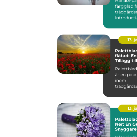
Hanabi-pal
färgglad f
trädgårds
13. j
Palettbla
flätad: E
Tillägg ti
Palettblad
är en popu
inom
trädgårds
samhälle,
unika egen
13. j
Palettbla
Ner: En Gu
Snyggare
Friskare 