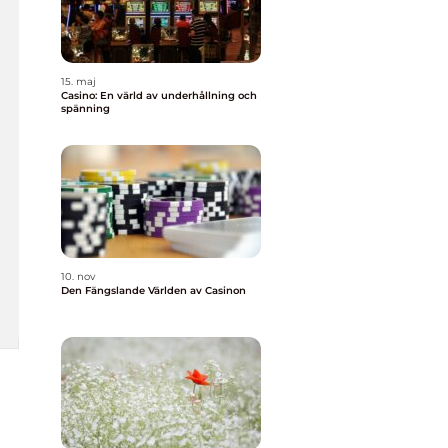
15. maj
Casino: En värld av underhållning och
spänning
10. nov
Den Fängslande Världen av Casinon