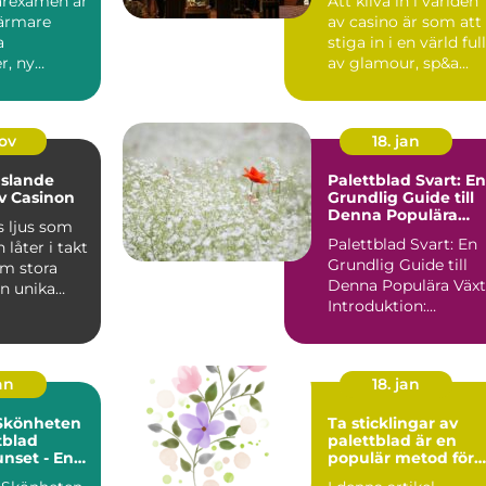
garexamen är
Att kliva in i världen
närmare
av casino är som att
a
stiga in i en värld full
r, ny
av glamour, sp&a...
h en dju...
nov
18. jan
slande
Palettblad Svart: En
v Casinon
Grundlig Guide till
Denna Populära
s ljus som
Växt
Palettblad Svart: En
 låter i takt
Grundlig Guide till
om stora
Denna Populära Växt
en unika
Introduktion:
Palettblad svart är e
p...
an
18. jan
 Skönheten
Ta sticklingar av
tblad
palettblad är en
nset - En
populär metod för
k Och
att föröka och sprid