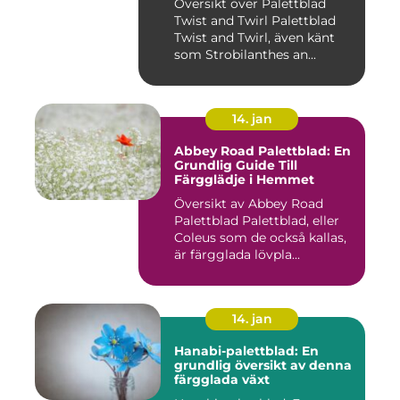
Översikt över Palettblad
Twist and Twirl Palettblad
Twist and Twirl, även känt
som Strobilanthes an...
14. jan
Abbey Road Palettblad: En
Grundlig Guide Till
Färgglädje i Hemmet
Översikt av Abbey Road
Palettblad Palettblad, eller
Coleus som de också kallas,
är färgglada lövpla...
14. jan
Hanabi-palettblad: En
grundlig översikt av denna
färgglada växt