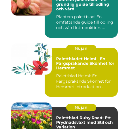
grundlig guide till odling
och vård
Plantera palettblad: En
omfattande guide till odling
och vård Introduktion: ...
16. jan
Palettbladet Helmi - En
Färgsprakande Skönhet för
Hemmet
Palettblad Helmi: En
Färgsprakande Skönhet för
Hemmet Introduction ...
16. jan
Palettblad Ruby Road: Ett
Prydnadsväxt med Stil och
Variation