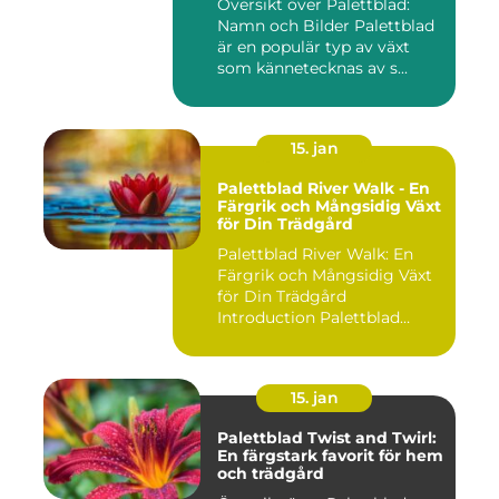
Översikt över Palettblad:
Namn och Bilder Palettblad
är en populär typ av växt
som kännetecknas av s...
15. jan
Palettblad River Walk - En
Färgrik och Mångsidig Växt
för Din Trädgård
Palettblad River Walk: En
Färgrik och Mångsidig Växt
för Din Trädgård
Introduction Palettblad
Rive...
15. jan
Palettblad Twist and Twirl:
En färgstark favorit för hem
och trädgård