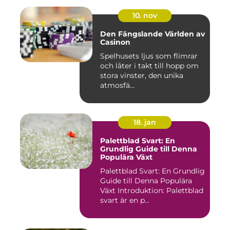
10. nov
Den Fängslande Världen av
Casinon
Spelhusets ljus som flimrar
och låter i takt till hopp om
stora vinster, den unika
atmosfä...
18. jan
Palettblad Svart: En
Grundlig Guide till Denna
Populära Växt
Palettblad Svart: En Grundlig
Guide till Denna Populära
Växt Introduktion: Palettblad
svart är en p...