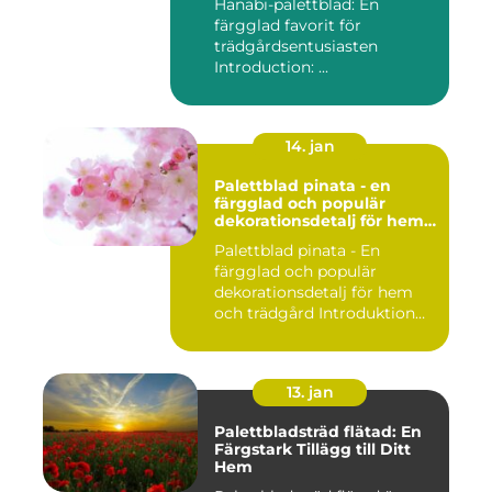
Hanabi-palettblad: En
färgglad favorit för
trädgårdsentusiasten
Introduction: ...
14. jan
Palettblad pinata - en
färgglad och populär
dekorationsdetalj för hem
och trädgård
Palettblad pinata - En
färgglad och populär
dekorationsdetalj för hem
och trädgård Introduktion
Pal...
13. jan
Palettbladsträd flätad: En
Färgstark Tillägg till Ditt
Hem