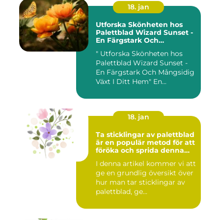
18. jan
Utforska Skönheten hos
Palettblad Wizard Sunset -
En Färgstark Och
Mångsidig Växt I Ditt Hem
" Utforska Skönheten hos
Palettblad Wizard Sunset -
En Färgstark Och Mångsidig
Växt I Ditt Hem" En...
18. jan
Ta sticklingar av palettblad
är en populär metod för att
föröka och sprida denna
vackra växt
I denna artikel kommer vi att
ge en grundlig översikt över
hur man tar sticklingar av
palettblad, ge...