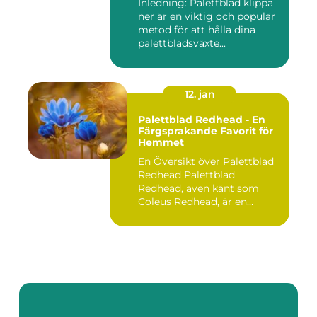
Inledning: Palettblad klippa
ner är en viktig och populär
metod för att hålla dina
palettbladsväxte...
12. jan
Palettblad Redhead - En
Färgsprakande Favorit för
Hemmet
En Översikt över Palettblad
Redhead Palettblad
Redhead, även känt som
Coleus Redhead, är en
populär...