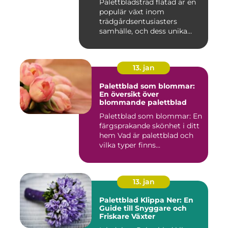
Palettbladsträd flätad är en
populär växt inom
trädgårdsentusiasters
samhälle, och dess unika
egensk...
13. jan
Palettblad som blommar:
En översikt över
blommande palettblad
Palettblad som blommar: En
färgsprakande skönhet i ditt
hem Vad är palettblad och
vilka typer finns...
13. jan
Palettblad Klippa Ner: En
Guide till Snyggare och
Friskare Växter