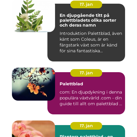
17. jan
En djupgående titt på
palettbladets olika sorter
och deras namn
Introduktion Palettblad, även
känt som Coleus, är en
färgstark växt som är känd
för sina fantastiska...
17. jan
Palettblad
com: En djupdykning i denna
populära växtvärld .com - din
guide till allt om palettblad ...
17. jan
Plantera palettblad - en