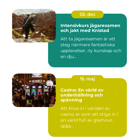
02. dec
Intensivkurs jägarexamen
och jakt med Knistad
Att ta jägarexamen är ett
steg närmare fantastiska
upplevelser, ny kunskap och
en dju...
15. maj
Casino: En värld av
underhållning och
spänning
Att kliva in i världen av
casino är som att stiga in i
en värld full av glamour,
sp&a...