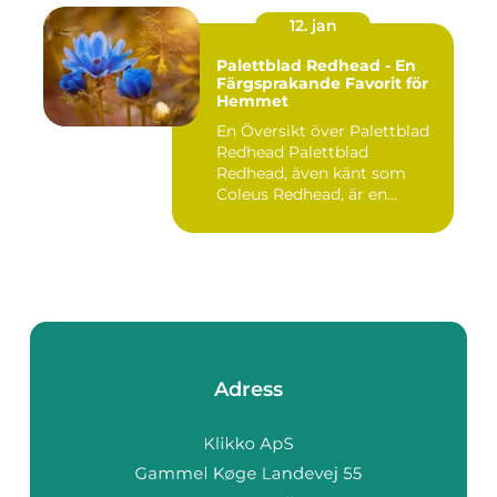
12. jan
Palettblad Redhead - En
Färgsprakande Favorit för
Hemmet
En Översikt över Palettblad
Redhead Palettblad
Redhead, även känt som
Coleus Redhead, är en
populär...
Adress