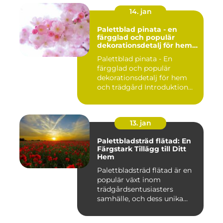
14. jan
Palettblad pinata - en
färgglad och populär
dekorationsdetalj för hem
och trädgård
Palettblad pinata - En
färgglad och populär
dekorationsdetalj för hem
och trädgård Introduktion
Pal...
13. jan
Palettbladsträd flätad: En
Färgstark Tillägg till Ditt
Hem
Palettbladsträd flätad är en
populär växt inom
trädgårdsentusiasters
samhälle, och dess unika
egensk...