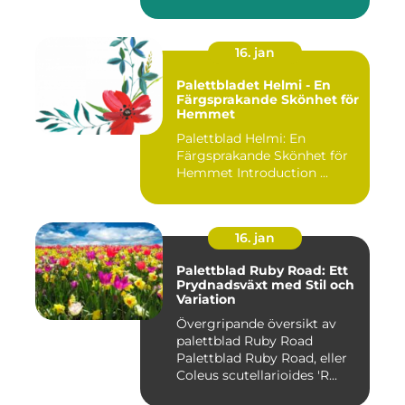
16. jan
Palettbladet Helmi - En
Färgsprakande Skönhet för
Hemmet
Palettblad Helmi: En
Färgsprakande Skönhet för
Hemmet Introduction ...
16. jan
Palettblad Ruby Road: Ett
Prydnadsväxt med Stil och
Variation
Övergripande översikt av
palettblad Ruby Road
Palettblad Ruby Road, eller
Coleus scutellarioides 'R...