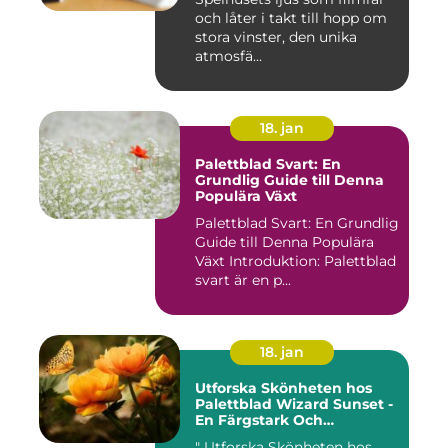
och låter i takt till hopp om
stora vinster, den unika
atmosfä...
18. jan
Palettblad Svart: En
Grundlig Guide till Denna
Populära Växt
Palettblad Svart: En Grundlig
Guide till Denna Populära
Växt Introduktion: Palettblad
svart är en p...
18. jan
Utforska Skönheten hos
Palettblad Wizard Sunset -
En Färgstark Och
Mångsidig Växt I Ditt Hem
" Utforska Skönheten hos