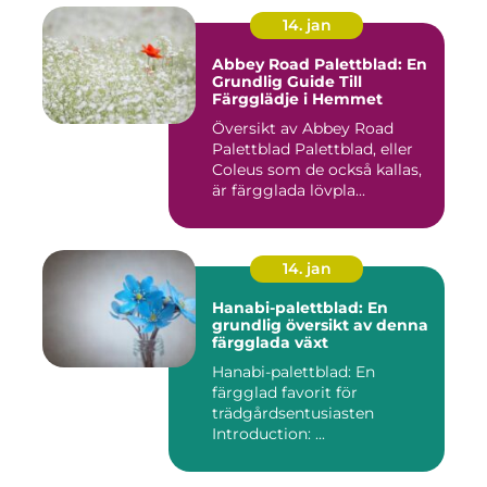
14. jan
Abbey Road Palettblad: En
Grundlig Guide Till
Färgglädje i Hemmet
Översikt av Abbey Road
Palettblad Palettblad, eller
Coleus som de också kallas,
är färgglada lövpla...
14. jan
Hanabi-palettblad: En
grundlig översikt av denna
färgglada växt
Hanabi-palettblad: En
färgglad favorit för
trädgårdsentusiasten
Introduction: ...