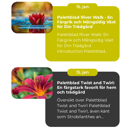
15. jan
Palettblad River Walk - En
Färgrik och Mångsidig Växt
för Din Trädgård
Palettblad River Walk: En
Färgrik och Mångsidig Växt
för Din Trädgård
Introduction Palettblad
Rive...
15. jan
Palettblad Twist and Twirl:
En färgstark favorit för hem
och trädgård
Översikt över Palettblad
Twist and Twirl Palettblad
Twist and Twirl, även känt
som Strobilanthes an...