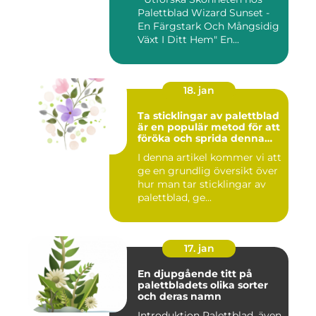
Palettblad Wizard Sunset -
En Färgstark Och Mångsidig
Växt I Ditt Hem" En...
18. jan
Ta sticklingar av palettblad
är en populär metod för att
föröka och sprida denna
vackra växt
I denna artikel kommer vi att
ge en grundlig översikt över
hur man tar sticklingar av
palettblad, ge...
17. jan
En djupgående titt på
palettbladets olika sorter
och deras namn
Introduktion Palettblad, även