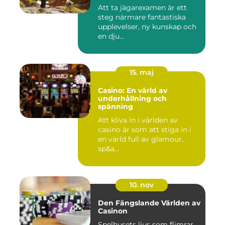
Att ta jägarexamen är ett
steg närmare fantastiska
upplevelser, ny kunskap och
en dju...
15. maj
Casino: En värld av
underhållning och
spänning
Att kliva in i världen av
casino är som att stiga in i
en värld full av glamour,
sp&a...
10. nov
Den Fängslande Världen av
Casinon
Spelhusets ljus som flimrar