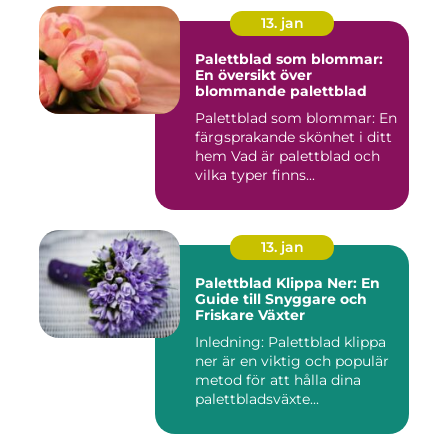
13. jan
Palettblad som blommar:
En översikt över
blommande palettblad
Palettblad som blommar: En
färgsprakande skönhet i ditt
hem Vad är palettblad och
vilka typer finns...
13. jan
Palettblad Klippa Ner: En
Guide till Snyggare och
Friskare Växter
Inledning: Palettblad klippa
ner är en viktig och populär
metod för att hålla dina
palettbladsväxte...