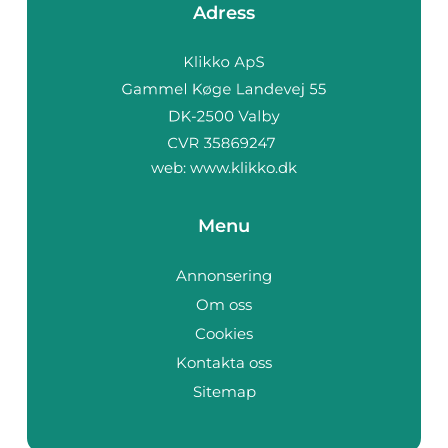
Adress
web:
www.klikko.dk
Menu
Annonsering
Om oss
Cookies
På vores website bruges cookies til at huske dine
indstillinger, statistik og personalisering af indhold og
Kontakta oss
annoncer. Denne information deles med tredjepart. Ved
Sitemap
fortsat brug af websiden godkender du cookiepolitikken.
Ok
Privatlivspolitik