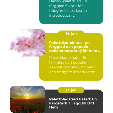
Hanabi-palettblad: En
färgglad favorit för
trädgårdsentusiasten
Introduction: ...
14. jan
Palettblad pinata - en
färgglad och populär
dekorationsdetalj för hem
och trädgård
Palettblad pinata - En
färgglad och populär
dekorationsdetalj för hem
och trädgård Introduktion
Pal...
13. jan
Palettbladsträd flätad: En
Färgstark Tillägg till Ditt
Hem