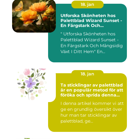
18. jan
Utforska Skönheten hos
Palettblad Wizard Sunset -
En Färgstark Och
Mångsidig Växt I Ditt Hem
" Utforska Skönheten hos
Palettblad Wizard Sunset -
En Färgstark Och Mångsidig
Växt I Ditt Hem" En...
18. jan
Ta sticklingar av palettblad
är en populär metod för att
föröka och sprida denna
vackra växt
I denna artikel kommer vi att
ge en grundlig översikt över
hur man tar sticklingar av
palettblad, ge...