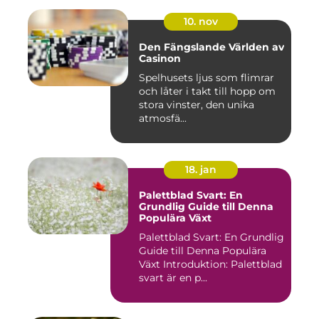
10. nov
Den Fängslande Världen av
Casinon
Spelhusets ljus som flimrar
och låter i takt till hopp om
stora vinster, den unika
atmosfä...
18. jan
Palettblad Svart: En
Grundlig Guide till Denna
Populära Växt
Palettblad Svart: En Grundlig
Guide till Denna Populära
Växt Introduktion: Palettblad
svart är en p...