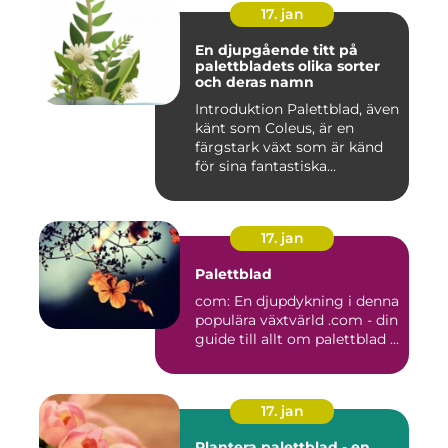
17. jan
En djupgående titt på
palettbladets olika sorter
och deras namn
Introduktion Palettblad, även
känt som Coleus, är en
färgstark växt som är känd
för sina fantastiska...
17. jan
Palettblad
com: En djupdykning i denna
populära växtvärld .com - din
guide till allt om palettblad ...
17. jan
Plantera palettblad - en