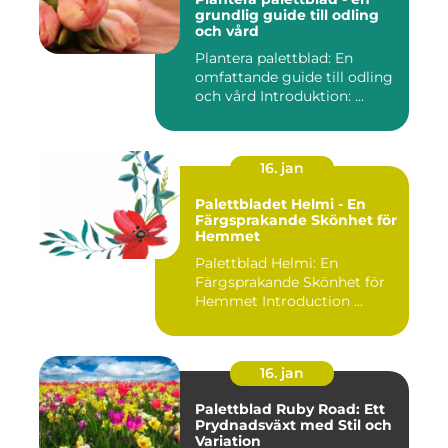
grundlig guide till odling
och vård
Plantera palettblad: En
omfattande guide till odling
och vård Introduktion: ...
16. jan
Palettbladet Helmi - En
Färgsprakande Skönhet för
Hemmet
Palettblad Helmi: En
Färgsprakande Skönhet för
Hemmet Introduction ...
16. jan
Palettblad Ruby Road: Ett
Prydnadsväxt med Stil och
Variation