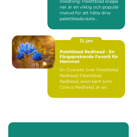
Inledning: Palettblad klippa
ner är en viktig och populär
metod för att hålla dina
palettbladsväxte...
12. jan
Palettblad Redhead - En
Färgsprakande Favorit för
Hemmet
En Översikt över Palettblad
Redhead Palettblad
Redhead, även känt som
Coleus Redhead, är en
populär...