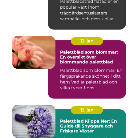
Palettbladsträd flätad är en
populär växt inom
trädgårdsentusiasters
samhälle, och dess unika
egensk...
13. jan
Palettblad som blommar:
En översikt över
blommande palettblad
Palettblad som blommar: En
färgsprakande skönhet i ditt
hem Vad är palettblad och
vilka typer finns...
13. jan
Palettblad Klippa Ner: En
Guide till Snyggare och
Friskare Växter