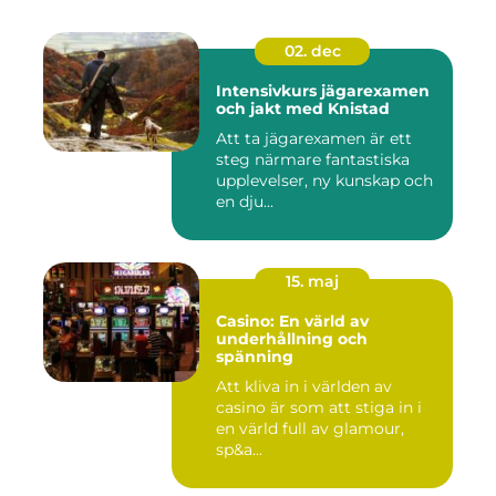
02. dec
Intensivkurs jägarexamen
och jakt med Knistad
Att ta jägarexamen är ett
steg närmare fantastiska
upplevelser, ny kunskap och
en dju...
15. maj
Casino: En värld av
underhållning och
spänning
Att kliva in i världen av
casino är som att stiga in i
en värld full av glamour,
sp&a...