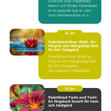
Översikt över Palettblad:
Namn och Bilder Palettblad
är en populär typ av växt
som kännetecknas av s...
15. jan
Palettblad River Walk - En
Färgrik och Mångsidig Växt
för Din Trädgård
Palettblad River Walk: En
Färgrik och Mångsidig Växt
för Din Trädgård
Introduction Palettblad
Rive...
15. jan
Palettblad Twist and Twirl:
En färgstark favorit för hem
och trädgård