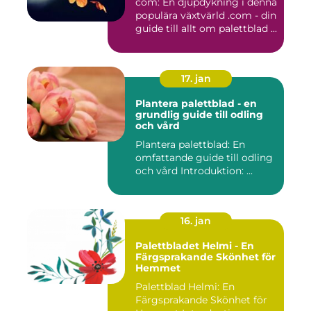
com: En djupdykning i denna
populära växtvärld .com - din
guide till allt om palettblad ...
17. jan
Plantera palettblad - en
grundlig guide till odling
och vård
Plantera palettblad: En
omfattande guide till odling
och vård Introduktion: ...
16. jan
Palettbladet Helmi - En
Färgsprakande Skönhet för
Hemmet
Palettblad Helmi: En
Färgsprakande Skönhet för