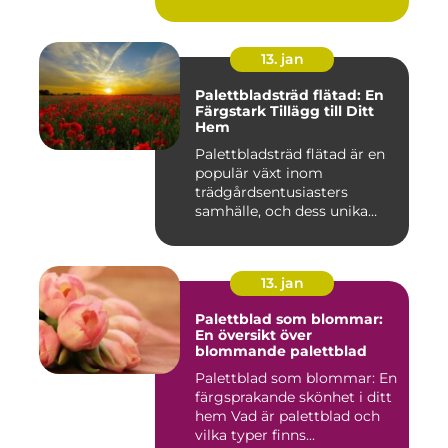
Pal...
13. jan
Palettbladsträd flätad: En
Färgstark Tillägg till Ditt
Hem
Palettbladsträd flätad är en
populär växt inom
trädgårdsentusiasters
samhälle, och dess unika
egensk...
13. jan
Palettblad som blommar:
En översikt över
blommande palettblad
Palettblad som blommar: En
färgsprakande skönhet i ditt
hem Vad är palettblad och
vilka typer finns...