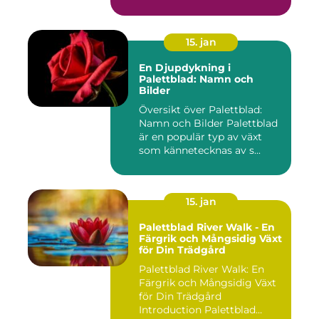
15. jan
En Djupdykning i
Palettblad: Namn och
Bilder
Översikt över Palettblad:
Namn och Bilder Palettblad
är en populär typ av växt
som kännetecknas av s...
15. jan
Palettblad River Walk - En
Färgrik och Mångsidig Växt
för Din Trädgård
Palettblad River Walk: En
Färgrik och Mångsidig Växt
för Din Trädgård
Introduction Palettblad