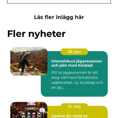
Läs fler inlägg här
Fler nyheter
02. dec
Intensivkurs jägarexamen
och jakt med Knistad
Att ta jägarexamen är ett
steg närmare fantastiska
upplevelser, ny kunskap och
en dju...
15. maj
Casino: En värld av