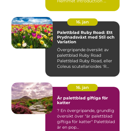
Hemmet Introduction ...
16. jan
Palettblad Ruby Road: Ett
Prydnadsväxt med Stil och
Variation
Övergripande översikt av
palettblad Ruby Road
Palettblad Ruby Road, eller
Coleus scutellarioides 'R...
16. jan
Är palettblad giftiga för
katter
? En övergripande, grundlig
översikt över "är palettblad
giftiga för katter" Palettblad
är en pop...