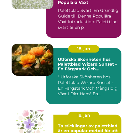
Populära Växt
Palettblad Svart: En Grundlig
Guide till Denna Populära
Växt Introduktion: Palettblad
svart är en p...
18. jan
Utforska Skönheten hos
Palettblad Wizard Sunset -
En Färgstark Och
Mångsidig Växt I Ditt Hem
" Utforska Skönheten hos
Palettblad Wizard Sunset -
En Färgstark Och Mångsidig
Växt I Ditt Hem" En...
18. jan
Ta sticklingar av palettblad
är en populär metod för att