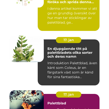
föröka och sprida denna
vackra växt
I denna artikel kommer vi att
ge en grundlig översikt över
hur man tar sticklingar av
palettblad, ge...
17. jan
En djupgående titt på
palettbladets olika sorter
och deras namn
Introduktion Palettblad, även
känt som Coleus, är en
färgstark växt som är känd
för sina fantastiska...
17. jan
Palettblad