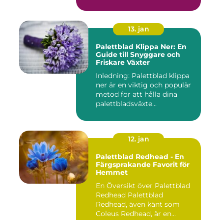
13. jan
Palettblad Klippa Ner: En
Guide till Snyggare och
Friskare Växter
Inledning: Palettblad klippa
ner är en viktig och populär
metod för att hålla dina
palettbladsväxte...
12. jan
Palettblad Redhead - En
Färgsprakande Favorit för
Hemmet
En Översikt över Palettblad
Redhead Palettblad
Redhead, även känt som
Coleus Redhead, är en