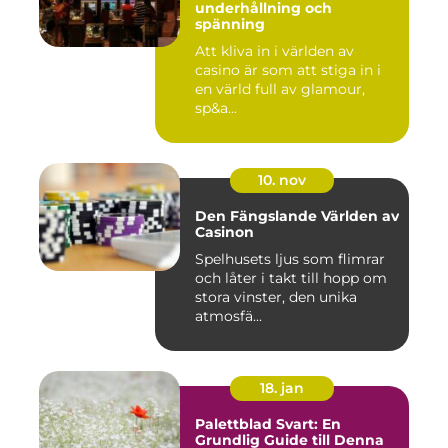
underhållning och
spänning
Att kliva in i världen av
casino är som att stiga in i
en värld full av glamour,
sp&a...
10. nov
Den Fängslande Världen av
Casinon
Spelhusets ljus som flimrar
och låter i takt till hopp om
stora vinster, den unika
atmosfä...
18. jan
Palettblad Svart: En
Grundlig Guide till Denna