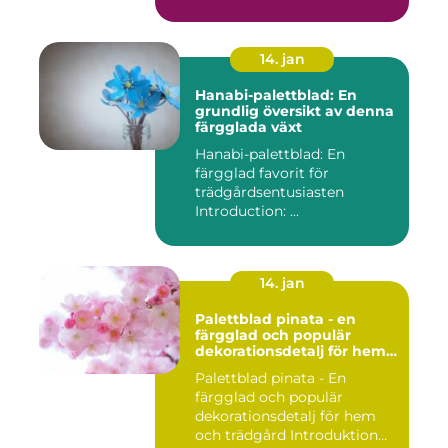
14. jan
Hanabi-palettblad: En
grundlig översikt av denna
färgglada växt
Hanabi-palettblad: En
färgglad favorit för
trädgårdsentusiasten
Introduction: ...
14. jan
Palettblad pinata - en
färgglad och populär
dekorationsdetalj för hem
och trädgård
Palettblad pinata - En
färgglad och populär
dekorationsdetalj för hem
och trädgård Introduktion