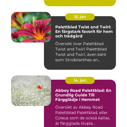
Rive...
15. jan
Palettblad Twist and Twirl:
En färgstark favorit för hem
och trädgård
Översikt över Palettblad
Twist and Twirl Palettblad
Twist and Twirl, även känt
som Strobilanthes an...
14. jan
Abbey Road Palettblad: En
Grundlig Guide Till
Färgglädje i Hemmet
Översikt av Abbey Road
Palettblad Palettblad, eller
Coleus som de också kallas,
är färgglada lövpla...