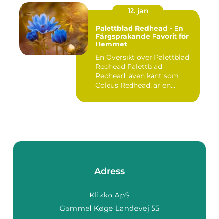
12. jan
Palettblad Redhead - En
Färgsprakande Favorit för
Hemmet
En Översikt över Palettblad
Redhead Palettblad
Redhead, även känt som
Coleus Redhead, är en
populär...
Adress