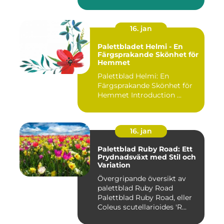
16. jan
Palettbladet Helmi - En
Färgsprakande Skönhet för
Hemmet
Palettblad Helmi: En
Färgsprakande Skönhet för
Hemmet Introduction ...
16. jan
Palettblad Ruby Road: Ett
Prydnadsväxt med Stil och
Variation
Övergripande översikt av
palettblad Ruby Road
Palettblad Ruby Road, eller
Coleus scutellarioides 'R...