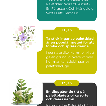
Palettblad Wizard Sunset -
En Färgstark Och Mångsidig
Växt I Ditt Hem" En...
18. jan
Ta sticklingar av palettblad
är en populär metod för att
föröka och sprida denna
vackra växt
I denna artikel kommer vi att
ge en grundlig översikt över
hur man tar sticklingar av
palettblad, ge...
17. jan
En djupgående titt på
palettbladets olika sorter
och deras namn
Introduktion Palettblad, även