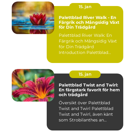
15. jan
Palettblad River Walk - En
Färgrik och Mångsidig Växt
för Din Trädgård
Palettblad River Walk: En
Färgrik och Mångsidig Växt
för Din Trädgård
Introduction Palettblad
Rive...
15. jan
Palettblad Twist and Twirl:
En färgstark favorit för hem
och trädgård
Översikt över Palettblad
Twist and Twirl Palettblad
Twist and Twirl, även känt
som Strobilanthes an...