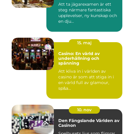
Att ta jägarexamen är ett
steg närmare fantastiska
upplevelser, ny kunskap och
en dju...
15. maj
Casino: En värld av
underhållning och
spänning
Att kliva in i världen av
casino är som att stiga in i
en värld full av glamour,
sp&a...
10. nov
Den Fängslande Världen av
Casinon
Spelhusets ljus som flimrar