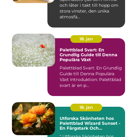
och låter i takt till hopp om
stora vinster, den unika
atmosfä...
18. jan
Palettblad Svart: En
Grundlig Guide till Denna
Populära Växt
Palettblad Svart: En Grundlig
Guide till Denna Populära
Växt Introduktion: Palettblad
svart är en p...
18. jan
Utforska Skönheten hos
Palettblad Wizard Sunset -
En Färgstark Och
Mångsidig Växt I Ditt Hem
" Utforska Skönheten hos