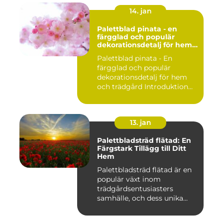
14. jan
Palettblad pinata - en
färgglad och populär
dekorationsdetalj för hem
och trädgård
Palettblad pinata - En
färgglad och populär
dekorationsdetalj för hem
och trädgård Introduktion
Pal...
13. jan
Palettbladsträd flätad: En
Färgstark Tillägg till Ditt
Hem
Palettbladsträd flätad är en
populär växt inom
trädgårdsentusiasters
samhälle, och dess unika
egensk...