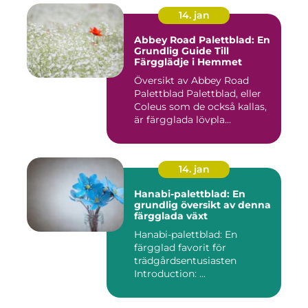
14. jan
Abbey Road Palettblad: En
Grundlig Guide Till
Färgglädje i Hemmet
Översikt av Abbey Road
Palettblad Palettblad, eller
Coleus som de också kallas,
är färgglada lövpla...
14. jan
Hanabi-palettblad: En
grundlig översikt av denna
färgglada växt
Hanabi-palettblad: En
färgglad favorit för
trädgårdsentusiasten
Introduction: ...