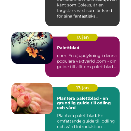
känt som Coleus, är en
färgstark växt som är känd
för sina fantastiska...
17. jan
Palettblad
com: En djupdykning i denna
populära växtvärld .com - din
guide till allt om palettblad ...
17. jan
Plantera palettblad - en
grundlig guide till odling
och vård
Plantera palettblad: En
omfattande guide till odling
och vård Introduktion: ...