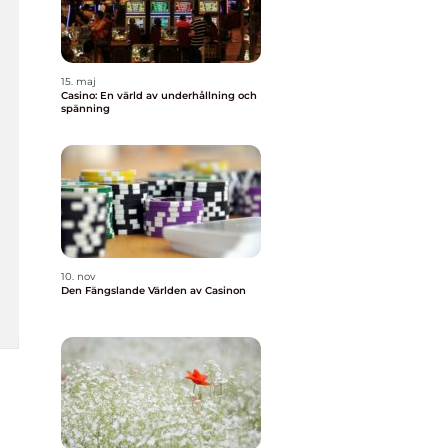
15. maj
Casino: En värld av underhållning och
spänning
10. nov
Den Fängslande Världen av Casinon