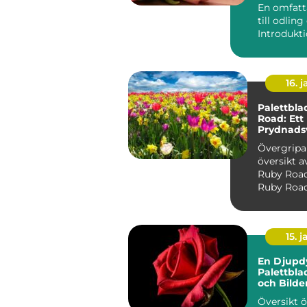
En omfatt
till odlin
16. j
Palettbla
Road: Ett
Prydnads
Stil och V
Övergrip
översikt a
Ruby Road Palettbl
Ruby Road,
Coleus scu
'R...
15. j
En Djupd
Palettbl
och Bilde
Översikt 