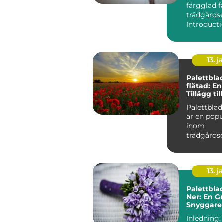
färgglad f
trädgårds
13. j
Palettbla
flätad: E
Tillägg ti
Palettblad
är en popu
inom
trädgårds
samhälle,
unika egen
13. j
Palettbla
Ner: En Gu
Snyggare
Friskare 
Inledning: Palettbla