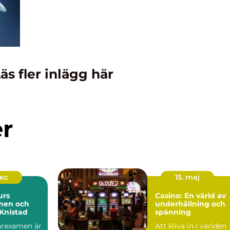
äs fler inlägg här
er
dec
15. maj
urs
Casino: En värld av
men och
underhållning och
Knistad
spänning
garexamen är
Att kliva in i världen