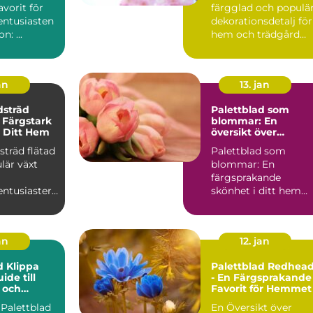
avorit för
färgglad och populä
entusiasten
dekorationsdetalj för
Introduction: ...
hem och trädgård
Introduktion Pal...
an
13. jan
dsträd
Palettblad som
n Färgstark
blommar: En
ll Ditt Hem
översikt över
blommande
sträd flätad
Palettblad som
palettblad
lär växt
blommar: En
färgsprakande
entusiasters
skönhet i ditt hem
 och dess
Vad är palettblad oc
sk...
vilka typer finns...
an
12. jan
d Klippa
Palettblad Redhea
ide till
- En Färgsprakande
 och
Favorit för Hemmet
Växter
d
En Översikt över