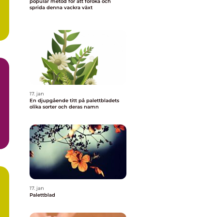
populär metod för att föröka och
sprida denna vackra växt
17. jan
En djupgående titt på palettbladets
olika sorter och deras namn
n
17. jan
Palettblad
a