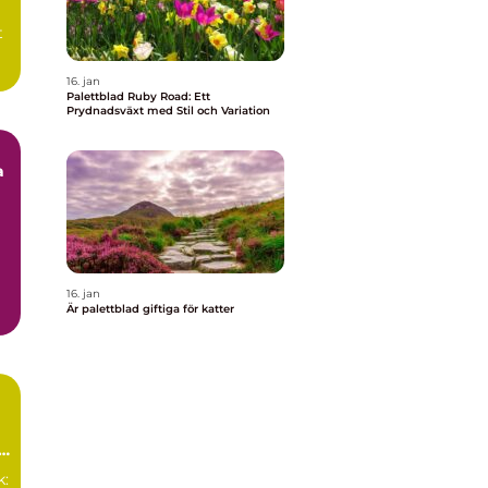
t
16. jan
Palettblad Ruby Road: Ett
Prydnadsväxt med Stil och Variation
a
16. jan
.
Är palettblad giftiga för katter
k: