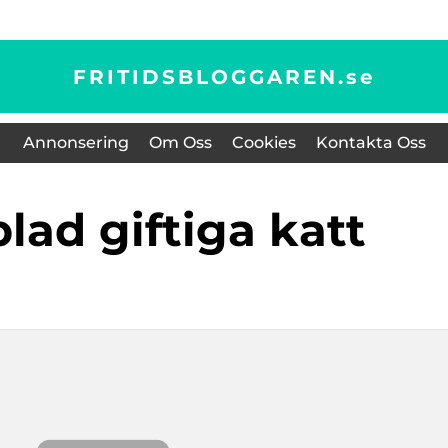
FRITIDSBLOGGAREN.
se
Annonsering
Om Oss
Cookies
Kontakta Oss
tblad giftiga katt