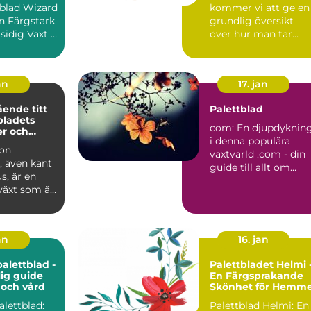
tblad Wizard
kommer vi att ge en
n Färgstark
grundlig översikt
idig Växt I
över hur man tar
Ditt Hem" En...
sticklingar av
palettblad, ge...
an
17. jan
ende titt
Palettblad
bladets
com: En djupdyknin
er och
i denna populära
mn
ion
växtvärld .com - din
, även känt
guide till allt om
s, är en
palettblad ...
växt som är
ina
...
an
16. jan
palettblad -
Palettbladet Helmi 
ig guide
En Färgsprakande
g och vård
Skönhet för Hemm
alettblad:
Palettblad Helmi: En