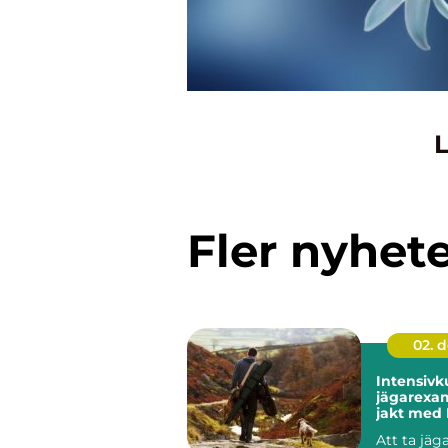
L
Fler nyhet
02. 
Intensivk
jägarexa
jakt med 
Att ta jä