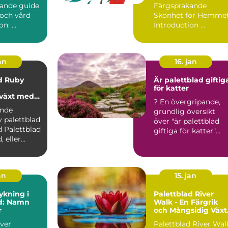
ande guide
Färgsprakande
g och vård
Skönhet för Hemme
Introduktion: ...
Introduction ...
an
16. jan
d Ruby
Är palettblad giftig
för katter
växt med
? En övergripande,
ariation
ande
grundlig översikt
v palettblad
över "är palettblad
ad
giftiga för katter"
 eller
Palettblad är en pop..
tellarioides
an
15. jan
ykning i
Palettblad River
ad: Namn
Walk - En Färgrik
r
och Mångsidig Växt
för Din Trädgård
över
Palettblad River Wal