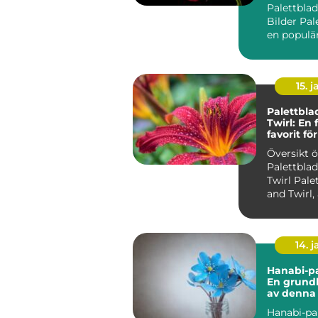
Palettbla
Bilder Pal
en populär
som känne
s...
15. j
Palettbla
Twirl: En 
favorit f
trädgård
Översikt 
Palettblad
Twirl Palettblad Twist
and Twirl,
som Strob
an...
14. 
Hanabi-pa
En grundl
av denna
växt
Hanabi-pal