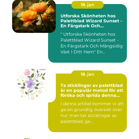
18. jan
Utforska Skönheten hos
Palettblad Wizard Sunset -
En Färgstark Och
Mångsidig Växt I Ditt Hem
" Utforska Skönheten hos
Palettblad Wizard Sunset -
En Färgstark Och Mångsidig
Växt I Ditt Hem" En...
18. jan
Ta sticklingar av palettblad
är en populär metod för att
föröka och sprida denna
vackra växt
I denna artikel kommer vi att
ge en grundlig översikt över
hur man tar sticklingar av
palettblad, ge...