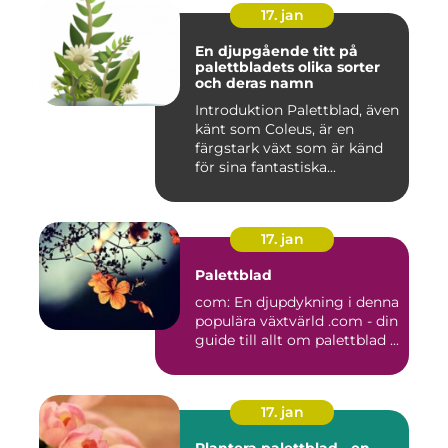
17. jan
En djupgående titt på
palettbladets olika sorter
och deras namn
Introduktion Palettblad, även
känt som Coleus, är en
färgstark växt som är känd
för sina fantastiska...
17. jan
Palettblad
com: En djupdykning i denna
populära växtvärld .com - din
guide till allt om palettblad ...
17. jan