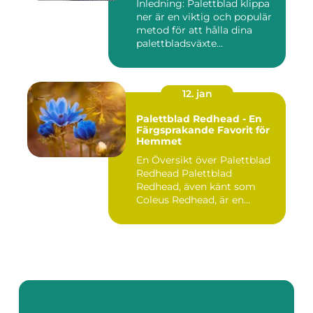
Inledning: Palettblad klippa
ner är en viktig och populär
metod för att hålla dina
palettbladsväxte...
12. jan
Palettblad Redhead - En
Färgsprakande Favorit för
Hemmet
En Översikt över Palettblad
Redhead Palettblad
Redhead, även känt som
Coleus Redhead, är en
populär...