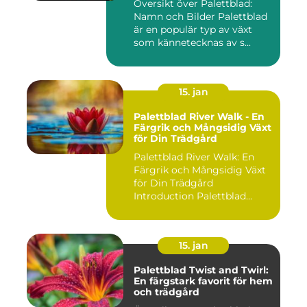
Översikt över Palettblad:
Namn och Bilder Palettblad
är en populär typ av växt
som kännetecknas av s...
15. jan
Palettblad River Walk - En
Färgrik och Mångsidig Växt
för Din Trädgård
Palettblad River Walk: En
Färgrik och Mångsidig Växt
för Din Trädgård
Introduction Palettblad
Rive...
15. jan
Palettblad Twist and Twirl:
En färgstark favorit för hem
och trädgård