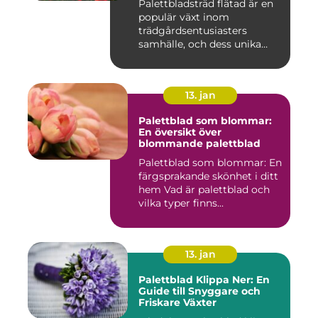
Palettbladsträd flätad är en
populär växt inom
trädgårdsentusiasters
samhälle, och dess unika
egensk...
13. jan
Palettblad som blommar:
En översikt över
blommande palettblad
Palettblad som blommar: En
färgsprakande skönhet i ditt
hem Vad är palettblad och
vilka typer finns...
13. jan
Palettblad Klippa Ner: En
Guide till Snyggare och
Friskare Växter