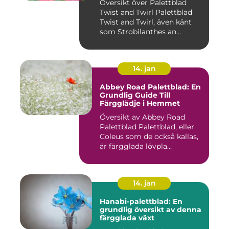
Översikt över Palettblad
Twist and Twirl Palettblad
Twist and Twirl, även känt
som Strobilanthes an...
14. jan
Abbey Road Palettblad: En
Grundlig Guide Till
Färgglädje i Hemmet
Översikt av Abbey Road
Palettblad Palettblad, eller
Coleus som de också kallas,
är färgglada lövpla...
14. jan
Hanabi-palettblad: En
grundlig översikt av denna
färgglada växt