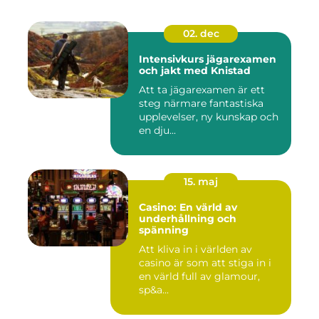
02. dec
Intensivkurs jägarexamen
och jakt med Knistad
Att ta jägarexamen är ett
steg närmare fantastiska
upplevelser, ny kunskap och
en dju...
15. maj
Casino: En värld av
underhållning och
spänning
Att kliva in i världen av
casino är som att stiga in i
en värld full av glamour,
sp&a...