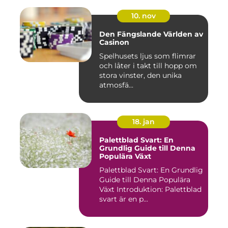
10. nov
Den Fängslande Världen av
Casinon
Spelhusets ljus som flimrar
och låter i takt till hopp om
stora vinster, den unika
atmosfä...
18. jan
Palettblad Svart: En
Grundlig Guide till Denna
Populära Växt
Palettblad Svart: En Grundlig
Guide till Denna Populära
Växt Introduktion: Palettblad
svart är en p...