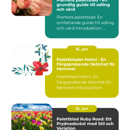
Plantera palettblad - en
grundlig guide till odling
och vård
Plantera palettblad: En
omfattande guide till odling
och vård Introduktion: ...
16. jan
Palettbladet Helmi - En
Färgsprakande Skönhet för
Hemmet
Palettblad Helmi: En
Färgsprakande Skönhet för
Hemmet Introduction ...
16. jan
Palettblad Ruby Road: Ett
Prydnadsväxt med Stil och
Variation