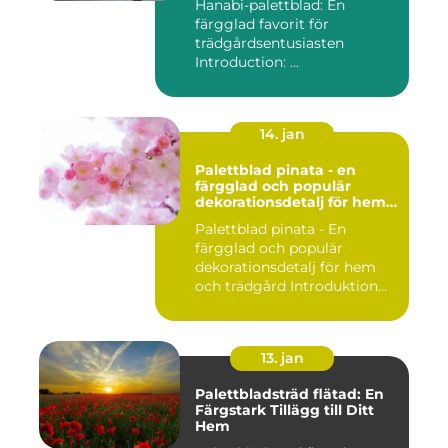
Hanabi-palettblad: En
färgglad favorit för
trädgårdsentusiasten
Introduction: ...
14. jan
Palettblad pinata - en
färgglad och populär
dekorationsdetalj för hem
och trädgård
Palettblad pinata - En
färgglad och populär
dekorationsdetalj för hem
och trädgård Introduktion
Pal...
13. jan
Palettbladsträd flätad: En
Färgstark Tillägg till Ditt
Hem