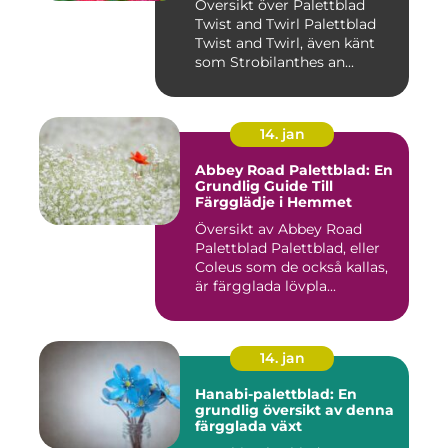
Översikt över Palettblad
Twist and Twirl Palettblad
Twist and Twirl, även känt
som Strobilanthes an...
14. jan
Abbey Road Palettblad: En
Grundlig Guide Till
Färgglädje i Hemmet
Översikt av Abbey Road
Palettblad Palettblad, eller
Coleus som de också kallas,
är färgglada lövpla...
14. jan
Hanabi-palettblad: En
grundlig översikt av denna
färgglada växt