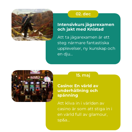
02. dec
Intensivkurs jägarexamen
och jakt med Knistad
Att ta jägarexamen är ett
steg närmare fantastiska
upplevelser, ny kunskap och
en dju...
15. maj
Casino: En värld av
underhållning och
spänning
Att kliva in i världen av
casino är som att stiga in i
en värld full av glamour,
sp&a...