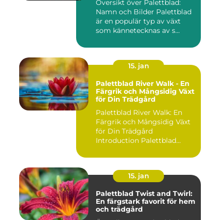
Översikt över Palettblad:
Namn och Bilder Palettblad
är en populär typ av växt
som kännetecknas av s...
15. jan
Palettblad River Walk - En
Färgrik och Mångsidig Växt
för Din Trädgård
Palettblad River Walk: En
Färgrik och Mångsidig Växt
för Din Trädgård
Introduction Palettblad
Rive...
15. jan
Palettblad Twist and Twirl:
En färgstark favorit för hem
och trädgård