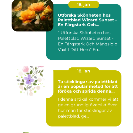
18. jan
Utforska Skönheten hos
Palettblad Wizard Sunset -
En Färgstark Och
Mångsidig Växt I Ditt Hem
" Utforska Skönheten hos
Palettblad Wizard Sunset -
En Färgstark Och Mångsidig
Växt I Ditt Hem" En...
18. jan
Ta sticklingar av palettblad
är en populär metod för att
föröka och sprida denna
vackra växt
I denna artikel kommer vi att
ge en grundlig översikt över
hur man tar sticklingar av
palettblad, ge...