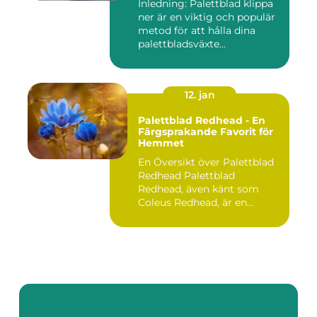
Inledning: Palettblad klippa
ner är en viktig och populär
metod för att hålla dina
palettbladsväxte...
12. jan
Palettblad Redhead - En
Färgsprakande Favorit för
Hemmet
En Översikt över Palettblad
Redhead Palettblad
Redhead, även känt som
Coleus Redhead, är en
populär...