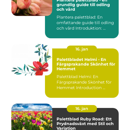
Plantera palettblad - en
grundlig guide till odling
och vård
Plantera palettblad: En
omfattande guide till odling
och vård Introduktion: ...
16. jan
Palettbladet Helmi - En
Färgsprakande Skönhet för
Hemmet
Palettblad Helmi: En
Färgsprakande Skönhet för
Hemmet Introduction ...
16. jan
Palettblad Ruby Road: Ett
Prydnadsväxt med Stil och
Variation