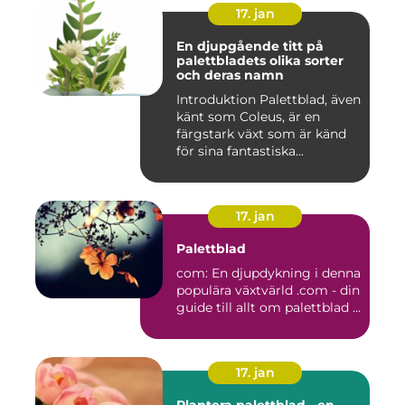
17. jan
En djupgående titt på
palettbladets olika sorter
och deras namn
Introduktion Palettblad, även
känt som Coleus, är en
färgstark växt som är känd
för sina fantastiska...
17. jan
Palettblad
com: En djupdykning i denna
populära växtvärld .com - din
guide till allt om palettblad ...
17. jan