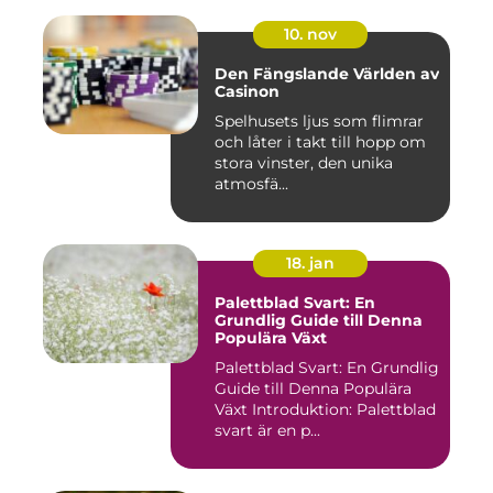
10. nov
Den Fängslande Världen av
Casinon
Spelhusets ljus som flimrar
och låter i takt till hopp om
stora vinster, den unika
atmosfä...
18. jan
Palettblad Svart: En
Grundlig Guide till Denna
Populära Växt
Palettblad Svart: En Grundlig
Guide till Denna Populära
Växt Introduktion: Palettblad
svart är en p...