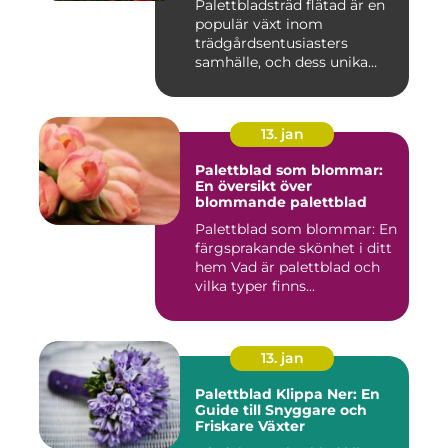
Palettbladsträd flätad är en
populär växt inom
trädgårdsentusiasters
samhälle, och dess unika
egensk...
13. jan
Palettblad som blommar:
En översikt över
blommande palettblad
Palettblad som blommar: En
färgsprakande skönhet i ditt
hem Vad är palettblad och
vilka typer finns...
13. jan
Palettblad Klippa Ner: En
Guide till Snyggare och
Friskare Växter