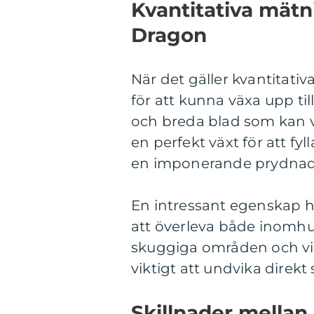
Kvantitativa mätn
Dragon
När det gäller kvantitati
för att kunna växa upp ti
och breda blad som kan var
en perfekt växt för att f
en imponerande prydnad
En intressant egenskap h
att överleva både inomhus
skuggiga områden och vill
viktigt att undvika direkt 
Skillnader mellan