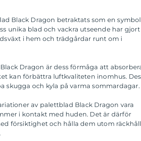
tblad Black Dragon betraktats som en symbol
ess unika blad och vackra utseende har gjort
adsväxt i hem och trädgårdar runt om i
 Black Dragon är dess förmåga att absorber
lket kan förbättra luftkvaliteten inomhus. De
apa skugga och kyla på varma sommardagar.
ariationer av palettblad Black Dragon vara
ommer i kontakt med huden. Det är därför
ed försiktighet och hålla dem utom räckhål
.