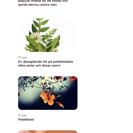
populär metod för att föröka och
sprida denna vackra växt
17. jan
En djupgående titt på palettbladets
olika sorter och deras namn
17. jan
Palettblad