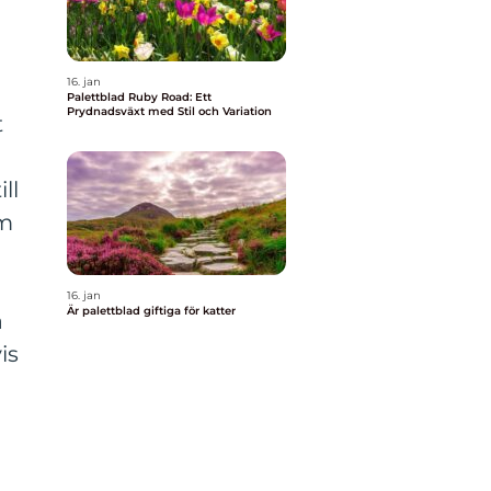
16. jan
Palettblad Ruby Road: Ett
Prydnadsväxt med Stil och Variation
t
ll
om
16. jan
Är palettblad giftiga för katter
a
is