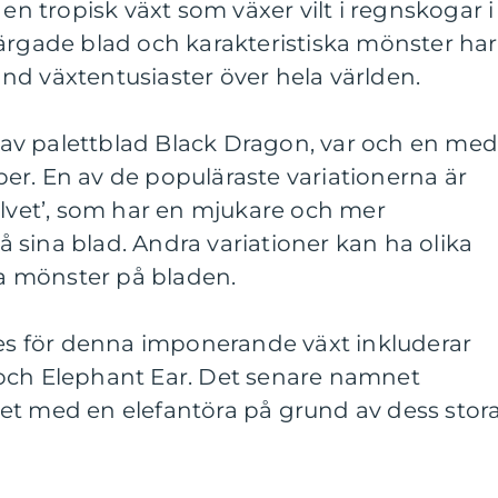
 en tropisk växt som växer vilt i regnskogar i
ärgade blad och karakteristiska mönster har
bland växtentusiaster över hela världen.
er av palettblad Black Dragon, var och en me
er. En av de populäraste variationerna är
elvet’, som har en mjukare och mer
sina blad. Andra variationer kan ha olika
ika mönster på bladen.
 för denna imponerande växt inkluderar
och Elephant Ear. Det senare namnet
et med en elefantöra på grund av dess stor