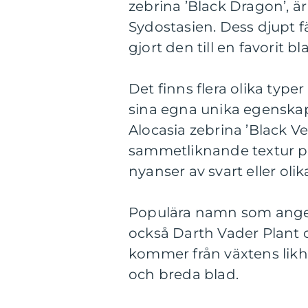
zebrina ’Black Dragon’, är
Sydostasien. Dess djupt f
gjort den till en favorit 
Det finns flera olika typ
sina egna unika egenskap
Alocasia zebrina ’Black V
sammetliknande textur på 
nyanser av svart eller ol
Populära namn som anges
också Darth Vader Plant 
kommer från växtens likh
och breda blad.