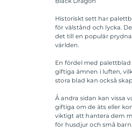
Black Dragon
Historiskt sett har palet
för välstånd och lycka. D
det till en populär prydn
världen.
En fördel med palettblad
giftiga ämnen i luften, vi
stora blad kan också sk
Å andra sidan kan vissa v
giftiga om de äts eller k
viktigt att hantera dem m
för husdjur och små barn