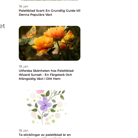
18. jan
Palettblad Svart: En Grundlig Guide till
Denna Populära Växt
et
18. jan
Utforska Skönheten hos Palettblad
Wizard Sunset - En Färgstark Och
Mångsidig Växt I Ditt Hem
18. jan
Ta sticklingar av palettblad är en