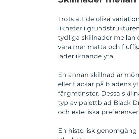
Trots att de olika variat
likheter i grundstrukturen
tydliga skillnader mellan
vara mer matta och fluff
läderliknande yta.
En annan skillnad är möns
eller fläckar på bladens 
färgmönster. Dessa skill
typ av palettblad Black 
och estetiska preferenser
En historisk genomgång a