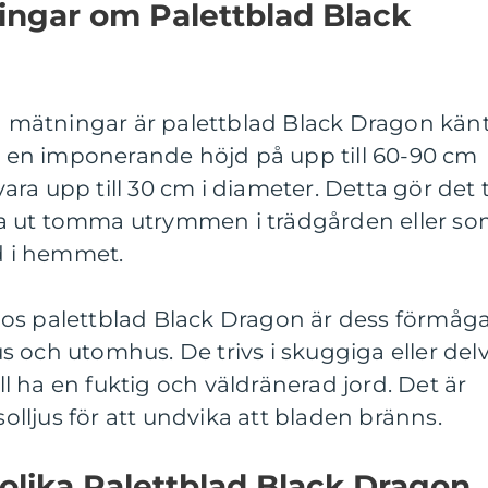
ingar om Palettblad Black
va mätningar är palettblad Black Dragon kän
ll en imponerande höjd på upp till 60-90 cm
a upp till 30 cm i diameter. Detta gör det ti
ylla ut tomma utrymmen i trädgården eller s
 i hemmet.
os palettblad Black Dragon är dess förmåg
 och utomhus. De trivs i skuggiga eller delv
 ha en fuktig och väldränerad jord. Det är
solljus för att undvika att bladen bränns.
 olika Palettblad Black Dragon