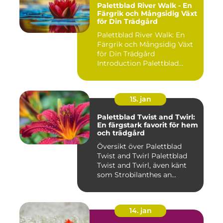
Palettblad River Walk - En
Färgrik och Mångsidig Växt
för Din Trädgård
Palettblad River Walk: En
Färgrik och Mångsidig Växt
för Din Trädgård
Introduction Palettblad
Rive...
15. jan
Palettblad Twist and Twirl:
En färgstark favorit för hem
och trädgård
Översikt över Palettblad
Twist and Twirl Palettblad
Twist and Twirl, även känt
som Strobilanthes an...
14. jan