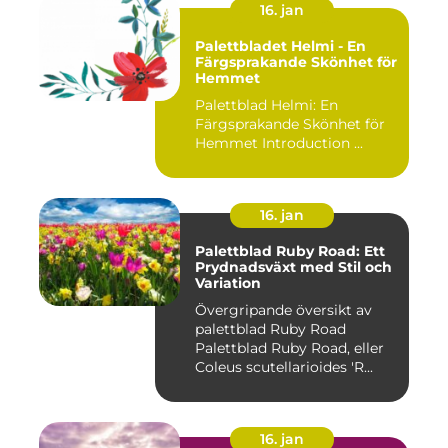
16. jan
Palettbladet Helmi - En
Färgsprakande Skönhet för
Hemmet
Palettblad Helmi: En
Färgsprakande Skönhet för
Hemmet Introduction ...
16. jan
Palettblad Ruby Road: Ett
Prydnadsväxt med Stil och
Variation
Övergripande översikt av
palettblad Ruby Road
Palettblad Ruby Road, eller
Coleus scutellarioides 'R...
16. jan