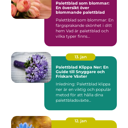
Palettblad som blommar:
En översikt över
blommande palettblad
Palettblad som blommar: En
färgsprakande skönhet i ditt
hem Vad är palettblad och
vilka typer finns...
13. jan
Palettblad Klippa Ner: En
Guide till Snyggare och
Friskare Växter
Inledning: Palettblad klippa
ner är en viktig och populär
metod för att hålla dina
palettbladsväxte...
12. jan