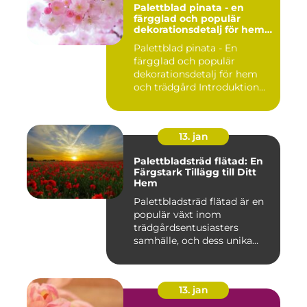
Palettblad pinata - en
färgglad och populär
dekorationsdetalj för hem
och trädgård
Palettblad pinata - En
färgglad och populär
dekorationsdetalj för hem
och trädgård Introduktion
Pal...
13. jan
Palettbladsträd flätad: En
Färgstark Tillägg till Ditt
Hem
Palettbladsträd flätad är en
populär växt inom
trädgårdsentusiasters
samhälle, och dess unika
egensk...
13. jan