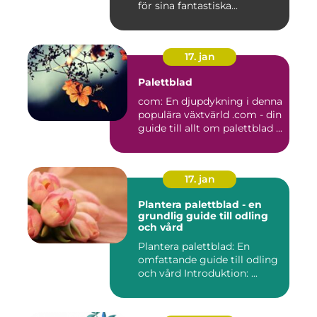
för sina fantastiska...
17. jan
Palettblad
com: En djupdykning i denna
populära växtvärld .com - din
guide till allt om palettblad ...
17. jan
Plantera palettblad - en
grundlig guide till odling
och vård
Plantera palettblad: En
omfattande guide till odling
och vård Introduktion: ...