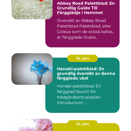
Abbey Road Palettblad: En
Grundlig Guide Till
Färgglädje i Hemmet
Översikt av Abbey Road
Palettblad Palettblad, eller
Coleus som de också kallas,
är färgglada lövpla...
14. jan
Hanabi-palettblad: En
grundlig översikt av denna
färgglada växt
Hanabi-palettblad: En
färgglad favorit för
trädgårdsentusiasten
Introduction: ...
14. jan