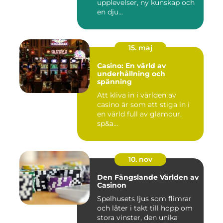
upplevelser, ny kunskap och
en dju...
15. maj
Casino: En värld av
underhållning och
spänning
Att kliva in i världen av
casino är som att stiga in i
en värld full av glamour,
sp&a...
10. nov
Den Fängslande Världen av
Casinon
Spelhusets ljus som flimrar
och låter i takt till hopp om
stora vinster, den unika