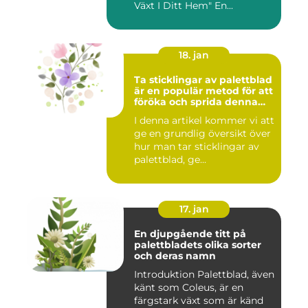
Växt I Ditt Hem" En...
18. jan
Ta sticklingar av palettblad
är en populär metod för att
föröka och sprida denna
vackra växt
I denna artikel kommer vi att
ge en grundlig översikt över
hur man tar sticklingar av
palettblad, ge...
17. jan
En djupgående titt på
palettbladets olika sorter
och deras namn
Introduktion Palettblad, även
känt som Coleus, är en
färgstark växt som är känd