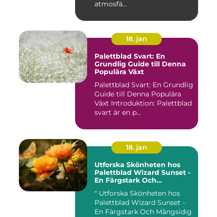
atmosfä...
18. jan
Palettblad Svart: En
Grundlig Guide till Denna
Populära Växt
Palettblad Svart: En Grundlig
Guide till Denna Populära
Växt Introduktion: Palettblad
svart är en p...
18. jan
Utforska Skönheten hos
Palettblad Wizard Sunset -
En Färgstark Och
Mångsidig Växt I Ditt Hem
" Utforska Skönheten hos
Palettblad Wizard Sunset -
En Färgstark Och Mångsidig