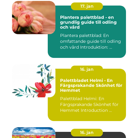
17. jan
Plantera palettblad - en
grundlig guide till odling
och vård
Plantera palettblad: En
omfattande guide till odling
och vård Introduktion: ...
16. jan
Palettbladet Helmi - En
Färgsprakande Skönhet för
Hemmet
Palettblad Helmi: En
Färgsprakande Skönhet för
Hemmet Introduction ...
16. jan