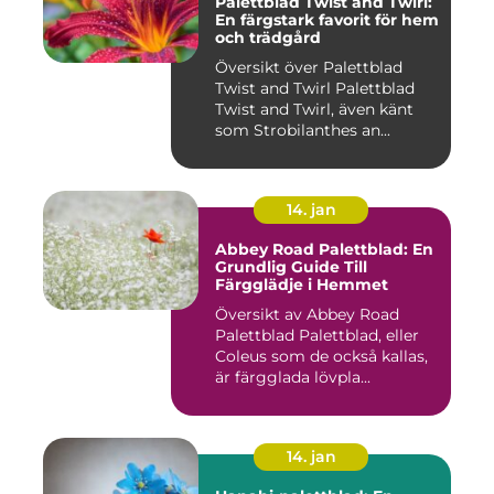
Palettblad Twist and Twirl:
En färgstark favorit för hem
och trädgård
Översikt över Palettblad
Twist and Twirl Palettblad
Twist and Twirl, även känt
som Strobilanthes an...
14. jan
Abbey Road Palettblad: En
Grundlig Guide Till
Färgglädje i Hemmet
Översikt av Abbey Road
Palettblad Palettblad, eller
Coleus som de också kallas,
är färgglada lövpla...
14. jan