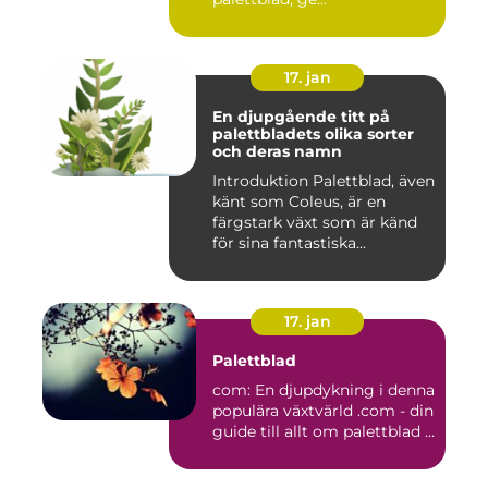
17. jan
En djupgående titt på
palettbladets olika sorter
och deras namn
Introduktion Palettblad, även
känt som Coleus, är en
färgstark växt som är känd
för sina fantastiska...
17. jan
Palettblad
com: En djupdykning i denna
populära växtvärld .com - din
guide till allt om palettblad ...