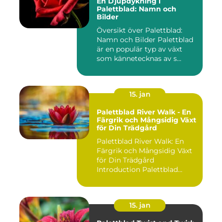
En Djupdykning i
Palettblad: Namn och
Bilder
Översikt över Palettblad:
Namn och Bilder Palettblad
är en populär typ av växt
som kännetecknas av s...
15. jan
Palettblad River Walk - En
Färgrik och Mångsidig Växt
för Din Trädgård
Palettblad River Walk: En
Färgrik och Mångsidig Växt
för Din Trädgård
Introduction Palettblad
Rive...
15. jan