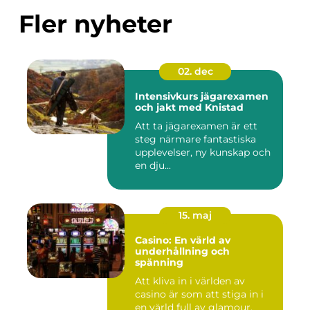
Fler nyheter
02. dec
Intensivkurs jägarexamen
och jakt med Knistad
Att ta jägarexamen är ett
steg närmare fantastiska
upplevelser, ny kunskap och
en dju...
15. maj
Casino: En värld av
underhållning och
spänning
Att kliva in i världen av
casino är som att stiga in i
en värld full av glamour,