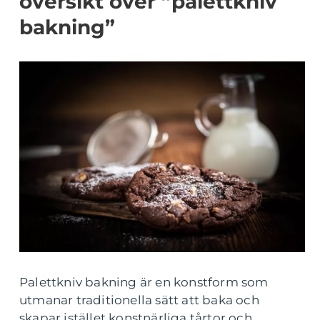
översikt över ”palettkniv
bakning”
Palettkniv bakning är en konstform som
utmanar traditionella sätt att baka och
skapar istället konstnärliga tårtor och