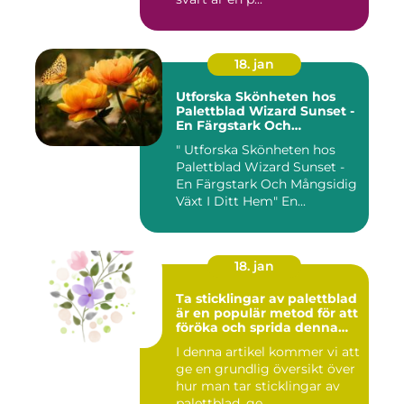
18. jan
Utforska Skönheten hos
Palettblad Wizard Sunset -
En Färgstark Och
Mångsidig Växt I Ditt Hem
" Utforska Skönheten hos
Palettblad Wizard Sunset -
En Färgstark Och Mångsidig
Växt I Ditt Hem" En...
18. jan
Ta sticklingar av palettblad
är en populär metod för att
föröka och sprida denna
vackra växt
I denna artikel kommer vi att
ge en grundlig översikt över
hur man tar sticklingar av
palettblad, ge...