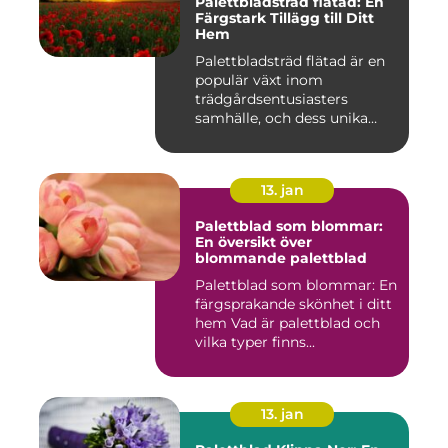
Palettbladsträd flätad: En
Färgstark Tillägg till Ditt
Hem
Palettbladsträd flätad är en
populär växt inom
trädgårdsentusiasters
samhälle, och dess unika
egensk...
13. jan
Palettblad som blommar:
En översikt över
blommande palettblad
Palettblad som blommar: En
färgsprakande skönhet i ditt
hem Vad är palettblad och
vilka typer finns...
13. jan