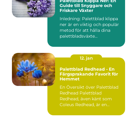
Palettblad Klippa Ner: En
Guide till Snyggare och
Friskare Växter
Inledning: Palettblad klippa
ner är en viktig och populär
metod för att hålla dina
palettbladsväxte...
12. jan
Palettblad Redhead - En
Färgsprakande Favorit för
Hemmet
En Översikt över Palettblad
Redhead Palettblad
Redhead, även känt som
Coleus Redhead, är en
populär...