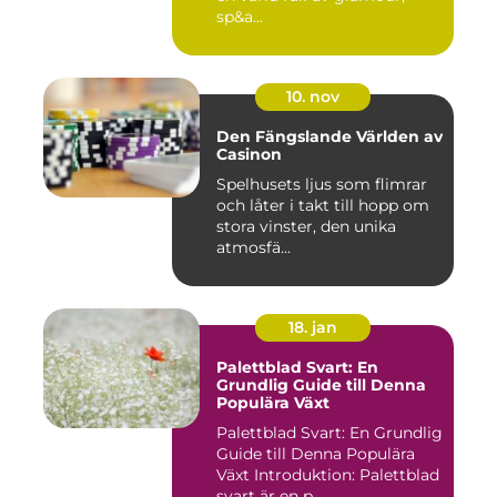
sp&a...
10. nov
Den Fängslande Världen av
Casinon
Spelhusets ljus som flimrar
och låter i takt till hopp om
stora vinster, den unika
atmosfä...
18. jan
Palettblad Svart: En
Grundlig Guide till Denna
Populära Växt
Palettblad Svart: En Grundlig
Guide till Denna Populära
Växt Introduktion: Palettblad
svart är en p...