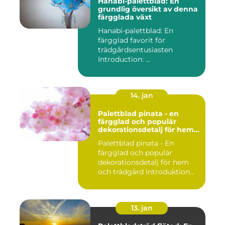
Hanabi-palettblad: En
grundlig översikt av denna
färgglada växt
Hanabi-palettblad: En
färgglad favorit för
trädgårdsentusiasten
Introduction: ...
14. jan
Palettblad pinata - en
färgglad och populär
dekorationsdetalj för hem
och trädgård
Palettblad pinata - En
färgglad och populär
dekorationsdetalj för hem
och trädgård Introduktion
Pal...
13. jan