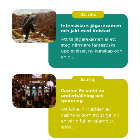
02. dec
Intensivkurs jägarexamen
och jakt med Knistad
Att ta jägarexamen är ett
steg närmare fantastiska
upplevelser, ny kunskap och
en dju...
15. maj
Casino: En värld av
underhållning och
spänning
Att kliva in i världen av
casino är som att stiga in i
en värld full av glamour,
sp&a...