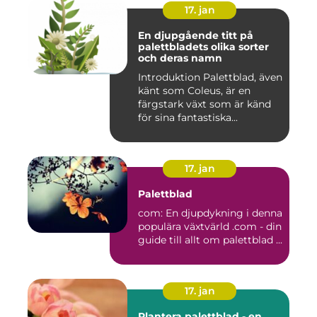
17. jan
En djupgående titt på
palettbladets olika sorter
och deras namn
Introduktion Palettblad, även
känt som Coleus, är en
färgstark växt som är känd
för sina fantastiska...
17. jan
Palettblad
com: En djupdykning i denna
populära växtvärld .com - din
guide till allt om palettblad ...
17. jan
Plantera palettblad - en