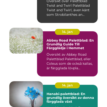
Översikt över Palettblad
Twist and Twirl Palettblad
Twist and Twirl, även känt
som Strobilanthes an...
14. jan
Abbey Road Palettblad: En
Grundlig Guide Till
Färgglädje i Hemmet
Översikt av Abbey Road
Palettblad Palettblad, eller
Coleus som de också kallas,
är färgglada lövpla...
14. jan
Hanabi-palettblad: En
grundlig översikt av denna
färgglada växt