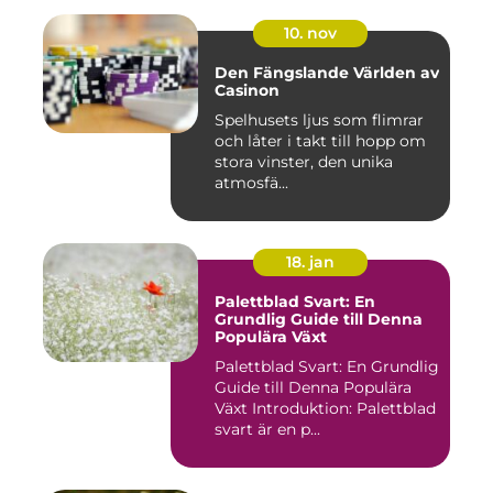
10. nov
Den Fängslande Världen av
Casinon
Spelhusets ljus som flimrar
och låter i takt till hopp om
stora vinster, den unika
atmosfä...
18. jan
Palettblad Svart: En
Grundlig Guide till Denna
Populära Växt
Palettblad Svart: En Grundlig
Guide till Denna Populära
Växt Introduktion: Palettblad
svart är en p...