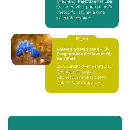
Inledning: Palettblad klippa
ner är en viktig och populär
metod för att hålla dina
palettbladsväxte...
12. jan
Palettblad Redhead - En
Färgsprakande Favorit för
Hemmet
En Översikt över Palettblad
Redhead Palettblad
Redhead, även känt som
Coleus Redhead, är en
populär...