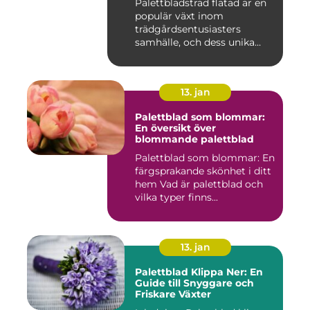
Palettbladsträd flätad är en
populär växt inom
trädgårdsentusiasters
samhälle, och dess unika
egensk...
13. jan
Palettblad som blommar:
En översikt över
blommande palettblad
Palettblad som blommar: En
färgsprakande skönhet i ditt
hem Vad är palettblad och
vilka typer finns...
13. jan
Palettblad Klippa Ner: En
Guide till Snyggare och
Friskare Växter