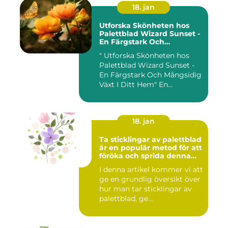
18. jan
Utforska Skönheten hos
Palettblad Wizard Sunset -
En Färgstark Och
Mångsidig Växt I Ditt Hem
" Utforska Skönheten hos
Palettblad Wizard Sunset -
En Färgstark Och Mångsidig
Växt I Ditt Hem" En...
18. jan
Ta sticklingar av palettblad
är en populär metod för att
föröka och sprida denna
vackra växt
I denna artikel kommer vi att
ge en grundlig översikt över
hur man tar sticklingar av
palettblad, ge...