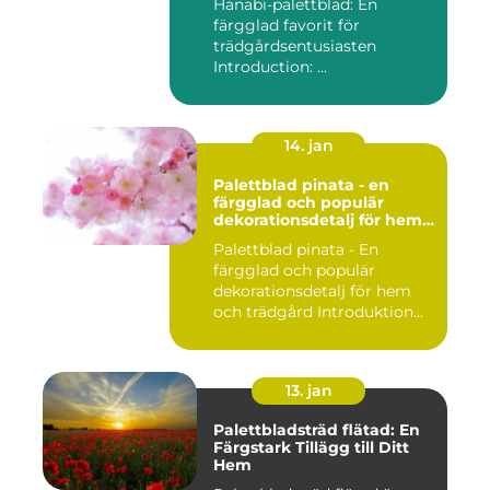
Hanabi-palettblad: En
färgglad favorit för
trädgårdsentusiasten
Introduction: ...
14. jan
Palettblad pinata - en
färgglad och populär
dekorationsdetalj för hem
och trädgård
Palettblad pinata - En
färgglad och populär
dekorationsdetalj för hem
och trädgård Introduktion
Pal...
13. jan
Palettbladsträd flätad: En
Färgstark Tillägg till Ditt
Hem