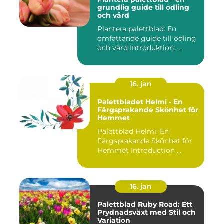
grundlig guide till odling
och vård
Plantera palettblad: En
omfattande guide till odling
och vård Introduktion: ...
16. jan
Palettbladet Helmi - En
Färgsprakande Skönhet för
Hemmet
Palettblad Helmi: En
Färgsprakande Skönhet för
Hemmet Introduction ...
16. jan
Palettblad Ruby Road: Ett
Prydnadsväxt med Stil och
Variation