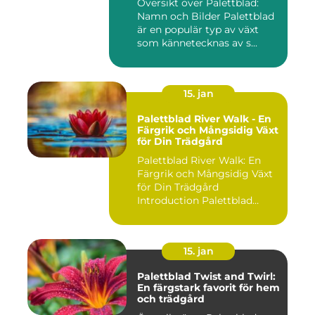
Översikt över Palettblad:
Namn och Bilder Palettblad
är en populär typ av växt
som kännetecknas av s...
15. jan
Palettblad River Walk - En
Färgrik och Mångsidig Växt
för Din Trädgård
Palettblad River Walk: En
Färgrik och Mångsidig Växt
för Din Trädgård
Introduction Palettblad
Rive...
15. jan
Palettblad Twist and Twirl:
En färgstark favorit för hem
och trädgård