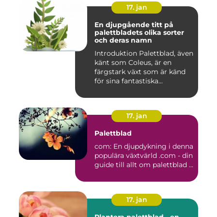
17. jan
En djupgående titt på
palettbladets olika sorter
och deras namn
Introduktion Palettblad, även
känt som Coleus, är en
färgstark växt som är känd
för sina fantastiska...
17. jan
Palettblad
com: En djupdykning i denna
populära växtvärld .com - din
guide till allt om palettblad ...
17. jan