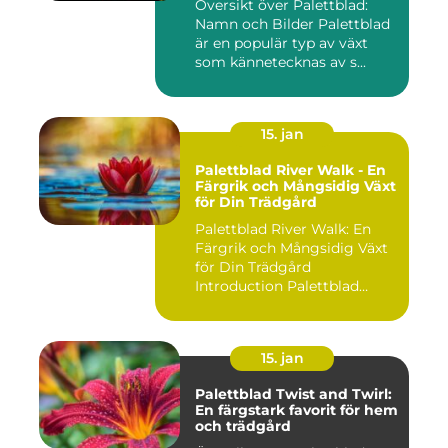
Översikt över Palettblad:
Namn och Bilder Palettblad
är en populär typ av växt
som kännetecknas av s...
15. jan
Palettblad River Walk - En
Färgrik och Mångsidig Växt
för Din Trädgård
Palettblad River Walk: En
Färgrik och Mångsidig Växt
för Din Trädgård
Introduction Palettblad
Rive...
15. jan
Palettblad Twist and Twirl:
En färgstark favorit för hem
och trädgård