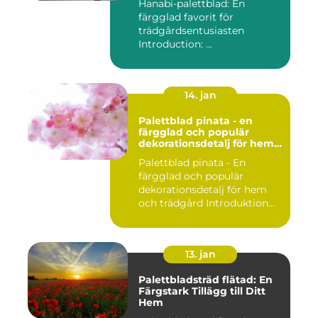
Hanabi-palettblad: En
färgglad favorit för
trädgårdsentusiasten
Introduction: ...
14. jan
Palettblad pinata - en
färgglad och populär
dekorationsdetalj för hem
och trädgård
Palettblad pinata - En
färgglad och populär
dekorationsdetalj för hem
och trädgård Introduktion
Pal...
13. jan
Palettbladsträd flätad: En
Färgstark Tillägg till Ditt
Hem