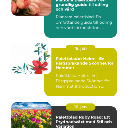
Plantera palettblad - en
grundlig guide till odling
och vård
Plantera palettblad: En
omfattande guide till odling
och vård Introduktion: ...
16. jan
Palettbladet Helmi - En
Färgsprakande Skönhet för
Hemmet
Palettblad Helmi: En
Färgsprakande Skönhet för
Hemmet Introduction ...
16. jan
Palettblad Ruby Road: Ett
Prydnadsväxt med Stil och
Variation