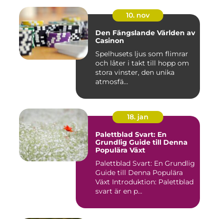
10. nov
Den Fängslande Världen av
Casinon
Spelhusets ljus som flimrar
och låter i takt till hopp om
stora vinster, den unika
atmosfä...
18. jan
Palettblad Svart: En
Grundlig Guide till Denna
Populära Växt
Palettblad Svart: En Grundlig
Guide till Denna Populära
Växt Introduktion: Palettblad
svart är en p...