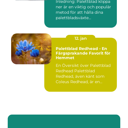
Inledning: Palettblad klippa
ner är en viktig och populär
metod för att hålla dina
palettbladsväxte...
12. jan
Palettblad Redhead - En
Färgsprakande Favorit för
Hemmet
En Översikt över Palettblad
Redhead Palettblad
Redhead, även känt som
Coleus Redhead, är en
populär...