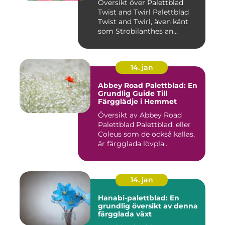
Översikt över Palettblad
Twist and Twirl Palettblad
Twist and Twirl, även känt
som Strobilanthes an...
14. jan
Abbey Road Palettblad: En
Grundlig Guide Till
Färgglädje i Hemmet
Översikt av Abbey Road
Palettblad Palettblad, eller
Coleus som de också kallas,
är färgglada lövpla...
14. jan
Hanabi-palettblad: En
grundlig översikt av denna
färgglada växt