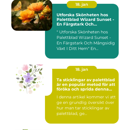
18. jan
Utforska Skönheten hos
Palettblad Wizard Sunset -
En Färgstark Och
Mångsidig Växt I Ditt Hem
" Utforska Skönheten hos
Palettblad Wizard Sunset -
En Färgstark Och Mångsidig
Växt I Ditt Hem" En...
18. jan
Ta sticklingar av palettblad
är en populär metod för att
föröka och sprida denna
vackra växt
I denna artikel kommer vi att
ge en grundlig översikt över
hur man tar sticklingar av
palettblad, ge...