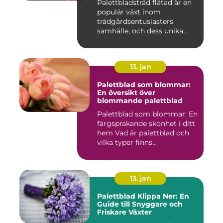
Palettbladsträd flätad är en
populär växt inom
trädgårdsentusiasters
samhälle, och dess unika
egensk...
13. jan
Palettblad som blommar:
En översikt över
blommande palettblad
Palettblad som blommar: En
färgsprakande skönhet i ditt
hem Vad är palettblad och
vilka typer finns...
13. jan
Palettblad Klippa Ner: En
Guide till Snyggare och
Friskare Växter