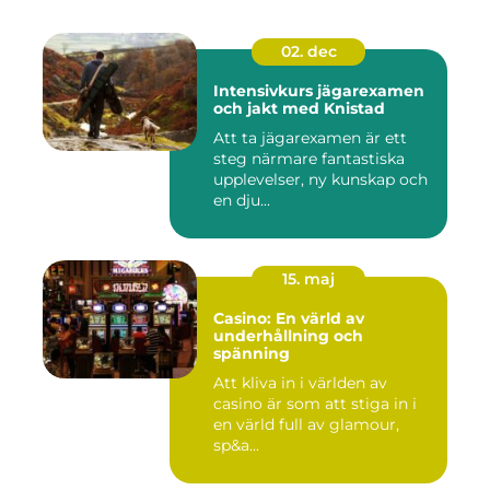
02. dec
Intensivkurs jägarexamen
och jakt med Knistad
Att ta jägarexamen är ett
steg närmare fantastiska
upplevelser, ny kunskap och
en dju...
15. maj
Casino: En värld av
underhållning och
spänning
Att kliva in i världen av
casino är som att stiga in i
en värld full av glamour,
sp&a...