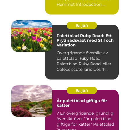
Hemmet Introduction ...
16. jan
Palettblad Ruby Road: Ett
Prydnadsväxt med Stil och
Variation
Övergripande översikt av
palettblad Ruby Road
Palettblad Ruby Road, eller
Coleus scutellarioides 'R...
16. jan
Är palettblad giftiga för
katter
? En övergripande, grundlig
översikt över "är palettblad
giftiga för katter" Palettblad
är en pop...