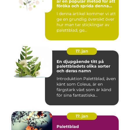
är en populär metod för att
föröka och sprida denna
vackra växt
I denna artikel kommer vi att
ge en grundlig översikt över
hur man tar sticklingar av
palettblad, ge...
17. jan
En djupgående titt på
palettbladets olika sorter
och deras namn
Introduktion Palettblad, även
känt som Coleus, är en
färgstark växt som är känd
för sina fantastiska...
17. jan
Palettblad