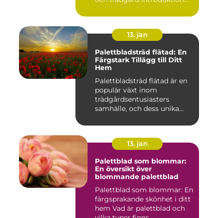
Pal...
13. jan
Palettbladsträd flätad: En
Färgstark Tillägg till Ditt
Hem
Palettbladsträd flätad är en
populär växt inom
trädgårdsentusiasters
samhälle, och dess unika
egensk...
13. jan
Palettblad som blommar:
En översikt över
blommande palettblad
Palettblad som blommar: En
färgsprakande skönhet i ditt
hem Vad är palettblad och
vilka typer finns...