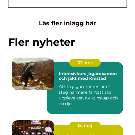
Läs fler inlägg här
Fler nyheter
02. dec
Intensivkurs jägarexamen
och jakt med Knistad
Att ta jägarexamen är ett
steg närmare fantastiska
upplevelser, ny kunskap och
en dju...
15. maj