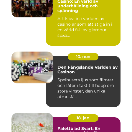
Casino: En värld av
underhållning och
spänning
Att kliva in i världen av
casino är som att stiga in i
en värld full av glamour,
sp&a...
10. nov
Den Fängslande Världen av
Casinon
Spelhusets ljus som flimrar
och låter i takt till hopp om
stora vinster, den unika
atmosfä...
18. jan
Palettblad Svart: En