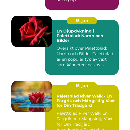
15. jan
En Djupdykning i
Palettblad: Namn och
Bilder
Översikt över Palettblad:
Namn och Bilder Palettblad
är en populär typ av växt
som kännetecknas av s...
15. jan
Palettblad River Walk - En
Färgrik och Mångsidig Växt
för Din Trädgård
Palettblad River Walk: En
Färgrik och Mångsidig Växt
för Din Trädgård
Introduction Palettblad