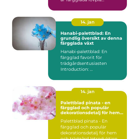
14. jan
Hanabi-palettblad: En
grundlig översikt av denna
färgglada växt
Hanabi-palettblad: En
färgglad favorit för
trädgårdsentusiasten
Introduction: ...
14. jan
Palettblad pinata - en
färgglad och populär
dekorationsdetalj för hem
och trädgård
Palettblad pinata - En
färgglad och populär
dekorationsdetalj för hem
och trädgård Introduktion