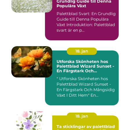
Grundlig Guide till Denna
Populära Växt
Palettblad Svart: En Grundlig
Guide till Denna Populära
Växt Introduktion: Palettblad
svart är en p...
18. jan
Utforska Skönheten hos
Palettblad Wizard Sunset -
En Färgstark Och
Mångsidig Växt I Ditt Hem
" Utforska Skönheten hos
Palettblad Wizard Sunset -
En Färgstark Och Mångsidig
Växt I Ditt Hem" En...
18. jan
Ta sticklingar av palettblad