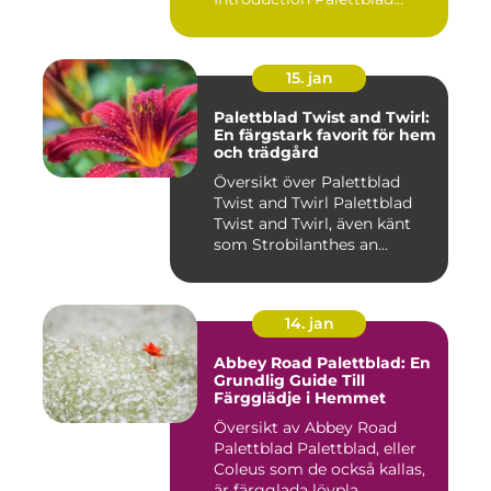
Rive...
15. jan
Palettblad Twist and Twirl:
En färgstark favorit för hem
och trädgård
Översikt över Palettblad
Twist and Twirl Palettblad
Twist and Twirl, även känt
som Strobilanthes an...
14. jan
Abbey Road Palettblad: En
Grundlig Guide Till
Färgglädje i Hemmet
Översikt av Abbey Road
Palettblad Palettblad, eller
Coleus som de också kallas,
är färgglada lövpla...