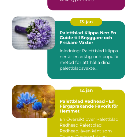
13. jan
Palettblad Klippa Ner: En
Guide till Snyggare och
Friskare Växter
Inledning: Palettblad klippa
ner är en viktig och populär
metod för att hålla dina
palettbladsväxte...
12. jan
Palettblad Redhead - En
Färgsprakande Favorit för
Hemmet
En Översikt över Palettblad
Redhead Palettblad
Redhead, även känt som
Coleus Redhead, är en