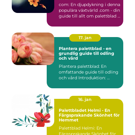
com: En djupdykning i denna
populära växtvärld .com - din
guide till allt om palettblad ...
17. jan
Plantera palettblad - en
grundlig guide till odling
och vård
Plantera palettblad: En
omfattande guide till odling
och vård Introduktion: ...
16. jan
Palettbladet Helmi - En
Färgsprakande Skönhet för
Hemmet
Palettblad Helmi: En
Färgsprakande Skönhet för