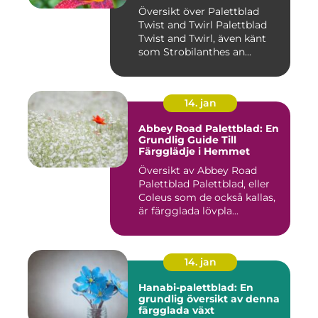
Översikt över Palettblad
Twist and Twirl Palettblad
Twist and Twirl, även känt
som Strobilanthes an...
14. jan
Abbey Road Palettblad: En
Grundlig Guide Till
Färgglädje i Hemmet
Översikt av Abbey Road
Palettblad Palettblad, eller
Coleus som de också kallas,
är färgglada lövpla...
14. jan
Hanabi-palettblad: En
grundlig översikt av denna
färgglada växt