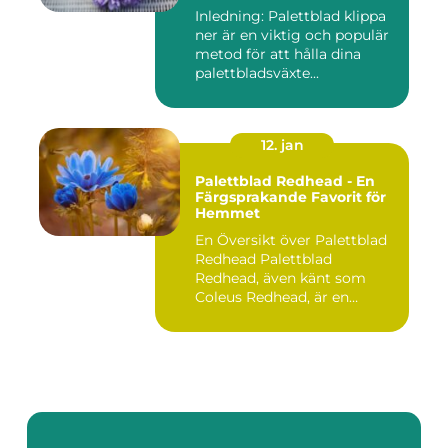
Inledning: Palettblad klippa
ner är en viktig och populär
metod för att hålla dina
palettbladsväxte...
12. jan
Palettblad Redhead - En
Färgsprakande Favorit för
Hemmet
En Översikt över Palettblad
Redhead Palettblad
Redhead, även känt som
Coleus Redhead, är en
populär...