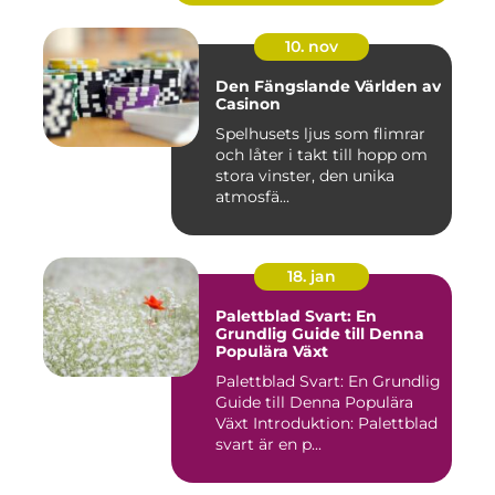
10. nov
Den Fängslande Världen av
Casinon
Spelhusets ljus som flimrar
och låter i takt till hopp om
stora vinster, den unika
atmosfä...
18. jan
Palettblad Svart: En
Grundlig Guide till Denna
Populära Växt
Palettblad Svart: En Grundlig
Guide till Denna Populära
Växt Introduktion: Palettblad
svart är en p...