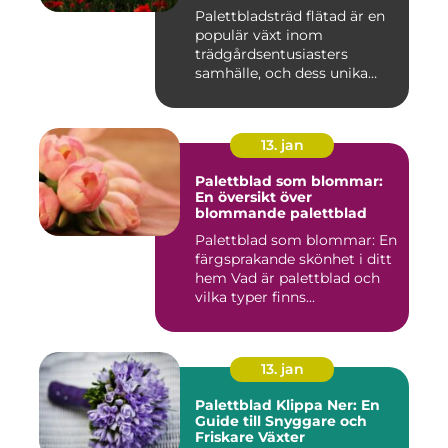
Palettbladsträd flätad är en
populär växt inom
trädgårdsentusiasters
samhälle, och dess unika
egensk...
13. jan
Palettblad som blommar:
En översikt över
blommande palettblad
Palettblad som blommar: En
färgsprakande skönhet i ditt
hem Vad är palettblad och
vilka typer finns...
13. jan
Palettblad Klippa Ner: En
Guide till Snyggare och
Friskare Växter