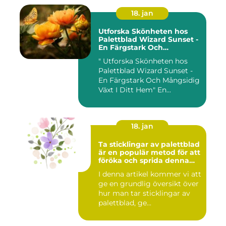
18. jan
Utforska Skönheten hos
Palettblad Wizard Sunset -
En Färgstark Och
Mångsidig Växt I Ditt Hem
" Utforska Skönheten hos
Palettblad Wizard Sunset -
En Färgstark Och Mångsidig
Växt I Ditt Hem" En...
18. jan
Ta sticklingar av palettblad
är en populär metod för att
föröka och sprida denna
vackra växt
I denna artikel kommer vi att
ge en grundlig översikt över
hur man tar sticklingar av
palettblad, ge...