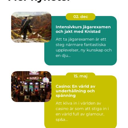
02. dec
Intensivkurs jägarexamen
och jakt med Knistad
Att ta jägarexamen är ett
steg närmare fantastiska
upplevelser, ny kunskap och
en dju...
15. maj
Casino: En värld av
underhållning och
spänning
Att kliva in i världen av
casino är som att stiga in i
en värld full av glamour,
sp&a...