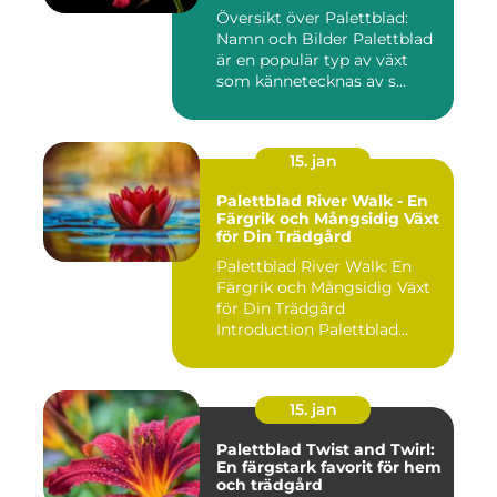
Översikt över Palettblad:
Namn och Bilder Palettblad
är en populär typ av växt
som kännetecknas av s...
15. jan
Palettblad River Walk - En
Färgrik och Mångsidig Växt
för Din Trädgård
Palettblad River Walk: En
Färgrik och Mångsidig Växt
för Din Trädgård
Introduction Palettblad
Rive...
15. jan
Palettblad Twist and Twirl:
En färgstark favorit för hem
och trädgård