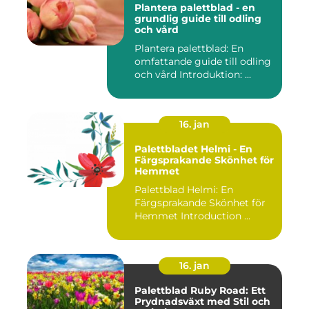
Plantera palettblad - en
grundlig guide till odling
och vård
Plantera palettblad: En
omfattande guide till odling
och vård Introduktion: ...
16. jan
Palettbladet Helmi - En
Färgsprakande Skönhet för
Hemmet
Palettblad Helmi: En
Färgsprakande Skönhet för
Hemmet Introduction ...
16. jan
Palettblad Ruby Road: Ett
Prydnadsväxt med Stil och