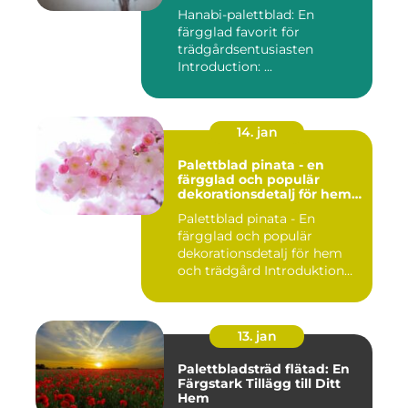
Hanabi-palettblad: En
färgglad favorit för
trädgårdsentusiasten
Introduction: ...
14. jan
Palettblad pinata - en
färgglad och populär
dekorationsdetalj för hem
och trädgård
Palettblad pinata - En
färgglad och populär
dekorationsdetalj för hem
och trädgård Introduktion
Pal...
13. jan
Palettbladsträd flätad: En
Färgstark Tillägg till Ditt
Hem