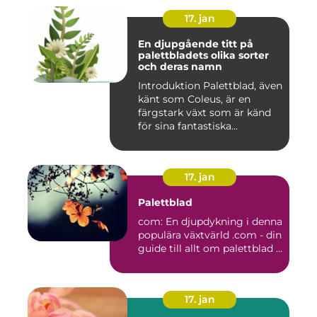
17. jan
En djupgående titt på
palettbladets olika sorter
och deras namn
Introduktion Palettblad, även
känt som Coleus, är en
färgstark växt som är känd
för sina fantastiska...
17. jan
Palettblad
com: En djupdykning i denna
populära växtvärld .com - din
guide till allt om palettblad ...
17. jan