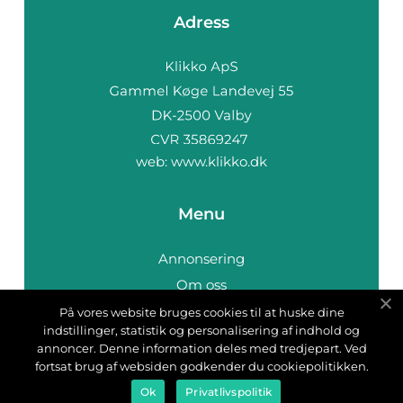
Adress
web:
www.klikko.dk
Menu
Annonsering
Om oss
Cookies
På vores website bruges cookies til at huske dine
indstillinger, statistik og personalisering af indhold og
Kontakta oss
annoncer. Denne information deles med tredjepart. Ved
Sitemap
fortsat brug af websiden godkender du cookiepolitikken.
Ok
Privatlivspolitik