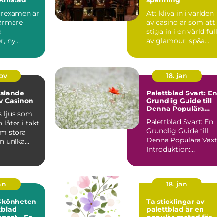
garexamen är
Att kliva in i världen
närmare
av casino är som att
a
stiga in i en värld full
r, ny
av glamour, sp&a...
h en dju...
nov
18. jan
slande
Palettblad Svart: En
v Casinon
Grundlig Guide till
Denna Populära
s ljus som
Växt
Palettblad Svart: En
 låter i takt
Grundlig Guide till
om stora
Denna Populära Växt
en unika
Introduktion:
Palettblad svart är e
p...
an
18. jan
 Skönheten
Ta sticklingar av
tblad
palettblad är en
nset - En
populär metod för