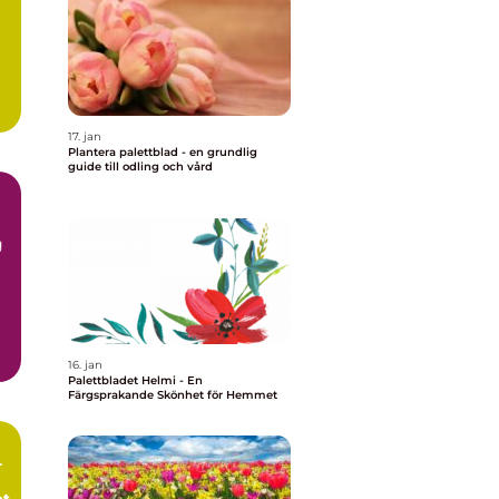
a
17. jan
Plantera palettblad - en grundlig
guide till odling och vård
g
16. jan
Palettbladet Helmi - En
Färgsprakande Skönhet för Hemmet
-
et