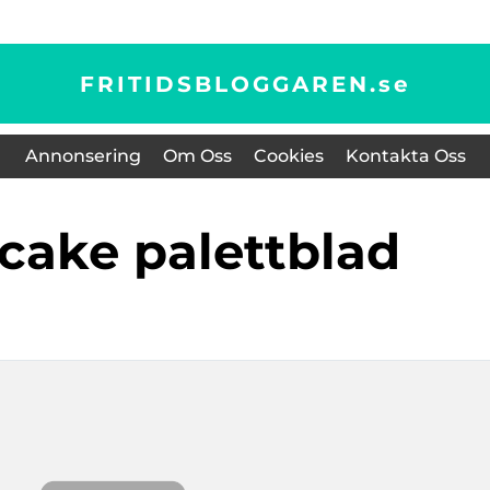
FRITIDSBLOGGAREN.
se
Annonsering
Om Oss
Cookies
Kontakta Oss
 cake palettblad