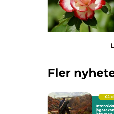
L
Fler nyhet
02. 
Intensivk
jägarexa
jakt med 