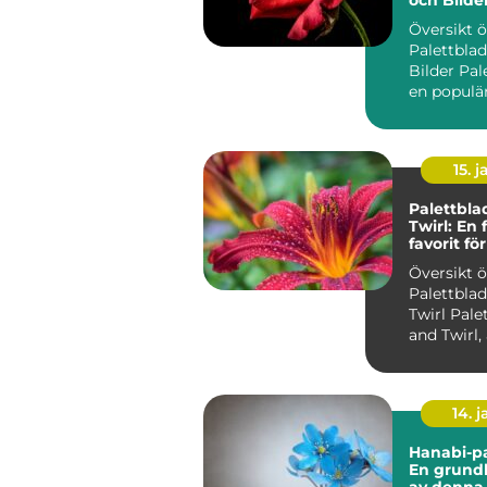
Översikt 
Palettbla
Bilder Pal
en populär
som känne
s...
15. j
Palettbla
Twirl: En 
favorit f
trädgård
Översikt 
Palettblad
Twirl Palettblad Twist
and Twirl,
som Strob
an...
14. 
Hanabi-pa
En grundl
av denna