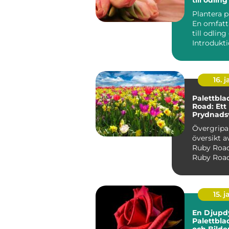
Plantera p
En omfatt
till odlin
16. j
Palettbla
Road: Ett
Prydnads
Stil och V
Övergrip
översikt a
Ruby Road Palettbl
Ruby Road,
Coleus scu
'R...
15. j
En Djupd
Palettbl
och Bilde