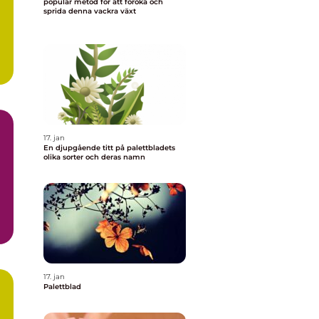
populär metod för att föröka och
sprida denna vackra växt
17. jan
En djupgående titt på palettbladets
olika sorter och deras namn
n
17. jan
Palettblad