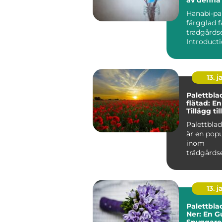
växt
Hanabi-pal
färgglad f
trädgårds
13. j
Palettbla
flätad: E
Tillägg ti
Palettblad
är en popu
inom
trädgårds
samhälle,
unika egen
13. j
Palettbla
Ner: En Gu
Snyggare