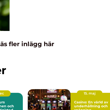
äs fler inlägg här
er
dec
15. maj
urs
Casino: En värld av
men och
underhållning och
Knistad
spänning