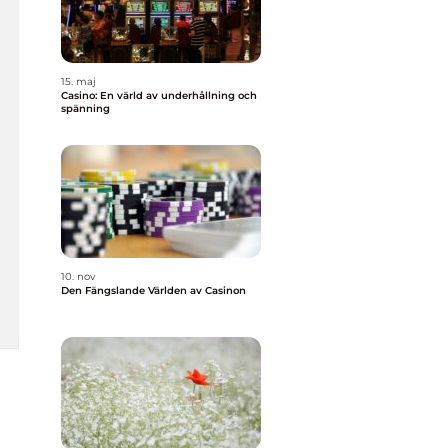
15. maj
Casino: En värld av underhållning och
spänning
10. nov
Den Fängslande Världen av Casinon