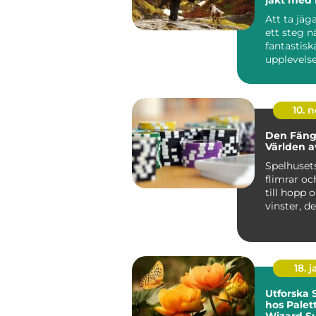
Att ta jä
ett steg 
fantastisk
upplevelse
kunskap oc
10. 
Den Fäng
Världen a
Spelhuset
flimrar och
till hopp 
vinster, d
atmosfä...
18. j
Utforska
hos Palet
Wizard Su