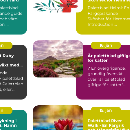
alettblad:
Palettblad Helmi: En
ande guide
Färgsprakande
g och vård
Skönhet för Hemme
Introduktion: ...
Introduction ...
an
16. jan
d Ruby
Är palettblad giftig
för katter
växt med
? En övergripande,
ariation
ande
grundlig översikt
v palettblad
över "är palettblad
ad
giftiga för katter"
 eller
Palettblad är en pop..
tellarioides
an
15. jan
ykning i
Palettblad River
ad: Namn
Walk - En Färgrik
r
och Mångsidig Växt