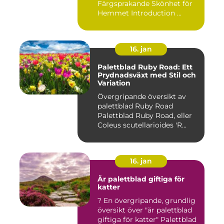
Färgsprakande Skönhet för
Hemmet Introduction ...
16. jan
Palettblad Ruby Road: Ett
Prydnadsväxt med Stil och
Variation
Övergripande översikt av
palettblad Ruby Road
Palettblad Ruby Road, eller
Coleus scutellarioides 'R...
16. jan
Är palettblad giftiga för
katter
? En övergripande, grundlig
översikt över "är palettblad
giftiga för katter" Palettblad