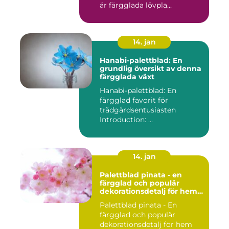
är färgglada lövpla...
14. jan
Hanabi-palettblad: En
grundlig översikt av denna
färgglada växt
Hanabi-palettblad: En
färgglad favorit för
trädgårdsentusiasten
Introduction: ...
14. jan
Palettblad pinata - en
färgglad och populär
dekorationsdetalj för hem
och trädgård
Palettblad pinata - En
färgglad och populär
dekorationsdetalj för hem