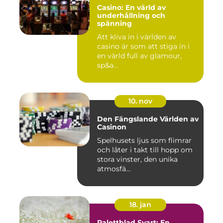
Casino: En värld av
underhållning och
spänning
Att kliva in i världen av
casino är som att stiga in i
en värld full av glamour,
sp&a...
10. nov
Den Fängslande Världen av
Casinon
Spelhusets ljus som flimrar
och låter i takt till hopp om
stora vinster, den unika
atmosfä...
18. jan
Palettblad Svart: En