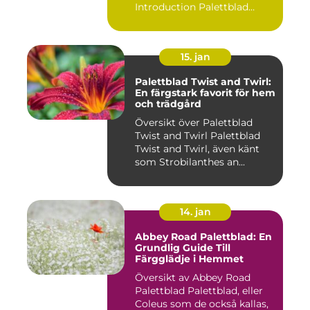
Introduction Palettblad
Rive...
15. jan
Palettblad Twist and Twirl:
En färgstark favorit för hem
och trädgård
Översikt över Palettblad
Twist and Twirl Palettblad
Twist and Twirl, även känt
som Strobilanthes an...
14. jan
Abbey Road Palettblad: En
Grundlig Guide Till
Färgglädje i Hemmet
Översikt av Abbey Road
Palettblad Palettblad, eller
Coleus som de också kallas,