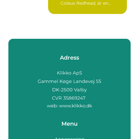
Coleus Redhead, är en
populär...
Adress
web:
www.klikko.dk
Menu