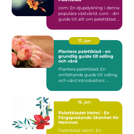
com: En djupdykning i denna
populära växtvärld .com - din
guide till allt om palettblad ...
17. jan
Plantera palettblad - en
grundlig guide till odling
och vård
Plantera palettblad: En
omfattande guide till odling
och vård Introduktion: ...
16. jan
Palettbladet Helmi - En
Färgsprakande Skönhet för
Hemmet
Palettblad Helmi: En