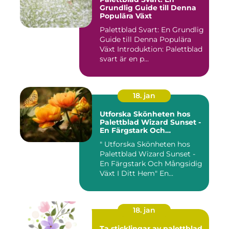
Grundlig Guide till Denna
Populära Växt
Palettblad Svart: En Grundlig
Guide till Denna Populära
Växt Introduktion: Palettblad
svart är en p...
18. jan
Utforska Skönheten hos
Palettblad Wizard Sunset -
En Färgstark Och
Mångsidig Växt I Ditt Hem
" Utforska Skönheten hos
Palettblad Wizard Sunset -
En Färgstark Och Mångsidig
Växt I Ditt Hem" En...
18. jan
Ta sticklingar av palettblad