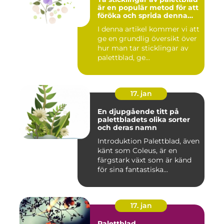
är en populär metod för att
föröka och sprida denna
vackra växt
I denna artikel kommer vi att
ge en grundlig översikt över
hur man tar sticklingar av
palettblad, ge...
17. jan
En djupgående titt på
palettbladets olika sorter
och deras namn
Introduktion Palettblad, även
känt som Coleus, är en
färgstark växt som är känd
för sina fantastiska...
17. jan
Palettblad