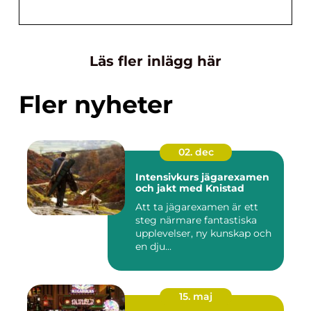
Läs fler inlägg här
Fler nyheter
02. dec
Intensivkurs jägarexamen
och jakt med Knistad
Att ta jägarexamen är ett
steg närmare fantastiska
upplevelser, ny kunskap och
en dju...
15. maj