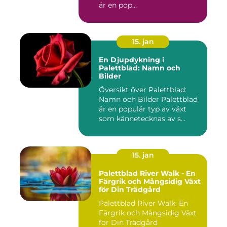
är en pop...
15. jan
En Djupdykning i
Palettblad: Namn och
Bilder
Översikt över Palettblad:
Namn och Bilder Palettblad
är en populär typ av växt
som kännetecknas av s...
15. jan
Palettblad River Walk - En
Färgrik och Mångsidig Växt
för Din Trädgård
Palettblad River Walk: En
Färgrik och Mångsidig Växt
för Din Trädgård