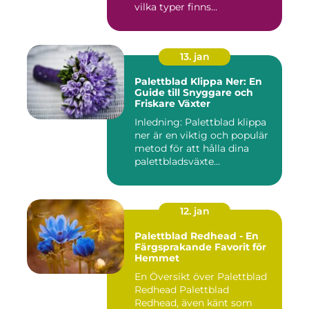
vilka typer finns...
13. jan
Palettblad Klippa Ner: En
Guide till Snyggare och
Friskare Växter
Inledning: Palettblad klippa
ner är en viktig och populär
metod för att hålla dina
palettbladsväxte...
12. jan
Palettblad Redhead - En
Färgsprakande Favorit för
Hemmet
En Översikt över Palettblad
Redhead Palettblad
Redhead, även känt som