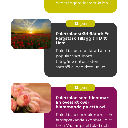
och trädgård Introduktion
Pal...
13. jan
Palettbladsträd flätad: En
Färgstark Tillägg till Ditt
Hem
Palettbladsträd flätad är en
populär växt inom
trädgårdsentusiasters
samhälle, och dess unika
egensk...
13. jan
Palettblad som blommar:
En översikt över
blommande palettblad
Palettblad som blommar: En
färgsprakande skönhet i ditt
hem Vad är palettblad och