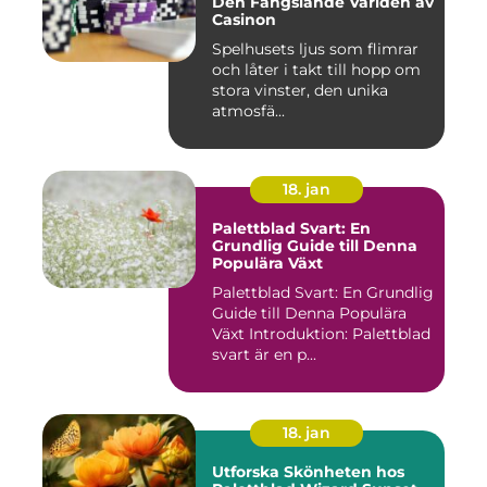
Den Fängslande Världen av
Casinon
Spelhusets ljus som flimrar
och låter i takt till hopp om
stora vinster, den unika
atmosfä...
18. jan
Palettblad Svart: En
Grundlig Guide till Denna
Populära Växt
Palettblad Svart: En Grundlig
Guide till Denna Populära
Växt Introduktion: Palettblad
svart är en p...
18. jan
Utforska Skönheten hos