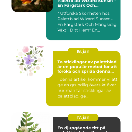
Palettblad Wizard Sunset -
En Färgstark Och
Mångsidig Växt I Ditt Hem
" Utforska Skönheten hos
Palettblad Wizard Sunset -
En Färgstark Och Mångsidig
Växt I Ditt Hem" En...
18. jan
Ta sticklingar av palettblad
är en populär metod för att
föröka och sprida denna
vackra växt
I denna artikel kommer vi att
ge en grundlig översikt över
hur man tar sticklingar av
palettblad, ge...
17. jan
En djupgående titt på