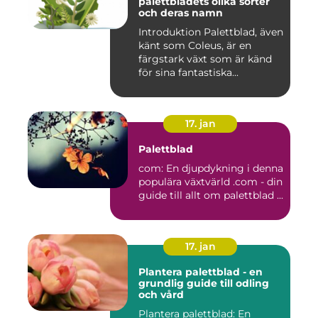
palettbladets olika sorter
och deras namn
Introduktion Palettblad, även
känt som Coleus, är en
färgstark växt som är känd
för sina fantastiska...
17. jan
Palettblad
com: En djupdykning i denna
populära växtvärld .com - din
guide till allt om palettblad ...
17. jan
Plantera palettblad - en
grundlig guide till odling
och vård
Plantera palettblad: En