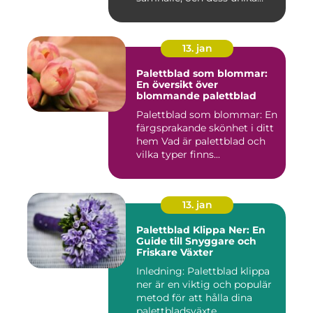
egensk...
13. jan
Palettblad som blommar:
En översikt över
blommande palettblad
Palettblad som blommar: En
färgsprakande skönhet i ditt
hem Vad är palettblad och
vilka typer finns...
13. jan
Palettblad Klippa Ner: En
Guide till Snyggare och
Friskare Växter
Inledning: Palettblad klippa
ner är en viktig och populär
metod för att hålla dina
palettbladsväxte...