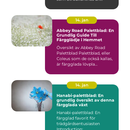
14. jan
Abbey Road Palettblad: En
Grundlig Guide Till
Färgglädje i Hemmet
Översikt av Abbey Road
Palettblad Palettblad, eller
Coleus som de också kallas,
är färgglada lövpla...
14. jan
Hanabi-palettblad: En
grundlig översikt av denna
färgglada växt
Hanabi-palettblad: En
färgglad favorit för
trädgårdsentusiasten
Introduction: ...