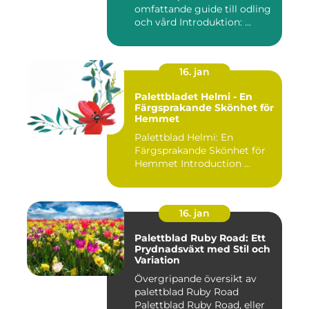
omfattande guide till odling
och vård Introduktion: ...
16. jan
Palettbladet Helmi - En
Färgsprakande Skönhet för
Hemmet
Palettblad Helmi: En
Färgsprakande Skönhet för
Hemmet Introduction ...
16. jan
Palettblad Ruby Road: Ett
Prydnadsväxt med Stil och
Variation
Övergripande översikt av
palettblad Ruby Road
Palettblad Ruby Road, eller