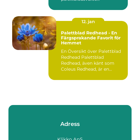
12. jan
Palettblad Redhead - En
Färgsprakande Favorit för
Hemmet
En Översikt över Palettblad
Redhead Palettblad
Redhead, även känt som
Coleus Redhead, är en
populär...
Adress