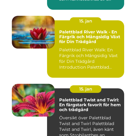
15. jan
Palettblad River Walk - En
Färgrik och Mångsidig Växt
för Din Trädgård
Palettblad River Walk: En
Färgrik och Mångsidig Växt
för Din Trädgård
Introduction Palettblad
Rive...
15. jan
Palettblad Twist and Twirl:
En färgstark favorit för hem
och trädgård
Översikt över Palettblad
Twist and Twirl Palettblad
Twist and Twirl, även känt
som Strobilanthes an...