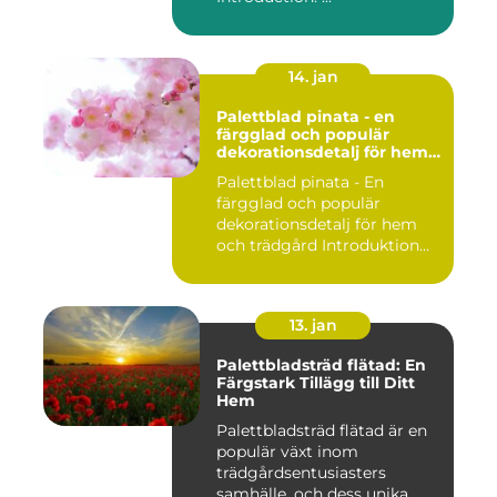
14. jan
Palettblad pinata - en
färgglad och populär
dekorationsdetalj för hem
och trädgård
Palettblad pinata - En
färgglad och populär
dekorationsdetalj för hem
och trädgård Introduktion
Pal...
13. jan
Palettbladsträd flätad: En
Färgstark Tillägg till Ditt
Hem
Palettbladsträd flätad är en
populär växt inom
trädgårdsentusiasters
samhälle, och dess unika