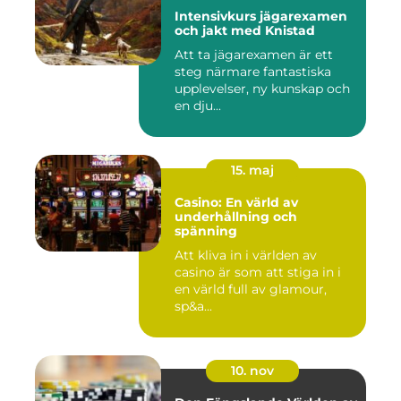
Intensivkurs jägarexamen
och jakt med Knistad
Att ta jägarexamen är ett
steg närmare fantastiska
upplevelser, ny kunskap och
en dju...
15. maj
Casino: En värld av
underhållning och
spänning
Att kliva in i världen av
casino är som att stiga in i
en värld full av glamour,
sp&a...
10. nov