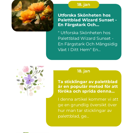
18. jan
Utforska Skönheten hos
Palettblad Wizard Sunset -
En Färgstark Och
Mångsidig Växt I Ditt Hem
" Utforska Skönheten hos
Palettblad Wizard Sunset -
En Färgstark Och Mångsidig
Växt I Ditt Hem" En...
18. jan
Ta sticklingar av palettblad
är en populär metod för att
föröka och sprida denna
vackra växt
I denna artikel kommer vi att
ge en grundlig översikt över
hur man tar sticklingar av
palettblad, ge...