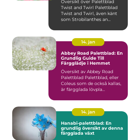
Översikt över Palettblad
Twist and Twirl Palettblad
Twist and Twirl, även känt
som Strobilanthes an...
14. jan
Abbey Road Palettblad: En
Grundlig Guide Till
Färgglädje i Hemmet
Översikt av Abbey Road
Palettblad Palettblad, eller
Coleus som de också kallas,
är färgglada lövpla...
14. jan
Hanabi-palettblad: En
grundlig översikt av denna
färgglada växt