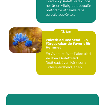
Inledning: Palettblad klippa
ner är en viktig och populär
metod för att hålla dina
palettbladsväxte...
12. jan
Palettblad Redhead - En
Färgsprakande Favorit för
Hemmet
En Översikt över Palettblad
Redhead Palettblad
Redhead, även känt som
Coleus Redhead, är en
populär...