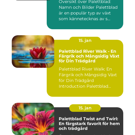
Översikt över Palettblad:
Namn och Bilder Palettblad
är en populär typ av växt
som kännetecknas av s...
15. jan
Palettblad River Walk - En
Färgrik och Mångsidig Växt
för Din Trädgård
Palettblad River Walk: En
Färgrik och Mångsidig Växt
för Din Trädgård
Introduction Palettblad
Rive...
15. jan
Palettblad Twist and Twirl:
En färgstark favorit för hem
och trädgård