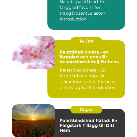
Hanabi-palettblad: En
färgglad favorit för
trädgårdsentusiasten
Introduction: ...
14. jan
Palettblad pinata - en
färgglad och populär
dekorationsdetalj för hem
och trädgård
Palettblad pinata - En
färgglad och populär
dekorationsdetalj för hem
och trädgård Introduktion
Pal...
13. jan
Palettbladsträd flätad: En
Färgstark Tillägg till Ditt
Hem