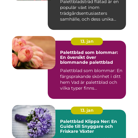
Palettbladsträd flätad är en
populär växt inom
trädgårdsentusiasters
samhälle, och dess unika
egensk...
13. jan
Palettblad som blommar:
En översikt över
blommande palettblad
Palettblad som blommar: En
färgsprakande skönhet i ditt
hem Vad är palettblad och
vilka typer finns...
13. jan
Palettblad Klippa Ner: En
Guide till Snyggare och
Friskare Växter