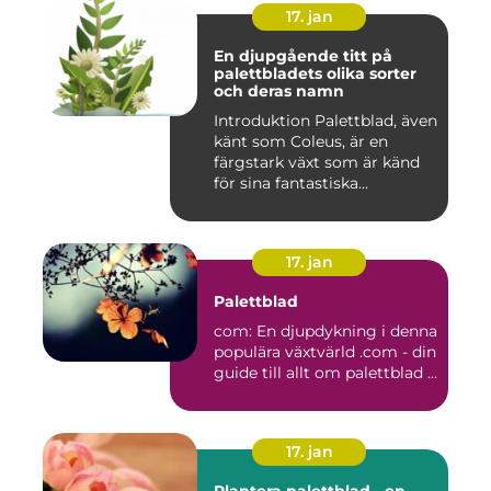
17. jan
En djupgående titt på
palettbladets olika sorter
och deras namn
Introduktion Palettblad, även
känt som Coleus, är en
färgstark växt som är känd
för sina fantastiska...
17. jan
Palettblad
com: En djupdykning i denna
populära växtvärld .com - din
guide till allt om palettblad ...
17. jan