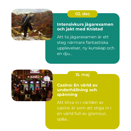
02. dec
Intensivkurs jägarexamen
och jakt med Knistad
Att ta jägarexamen är ett
steg närmare fantastiska
upplevelser, ny kunskap och
en dju...
15. maj
Casino: En värld av
underhållning och
spänning
Att kliva in i världen av
casino är som att stiga in i
en värld full av glamour,
sp&a...