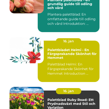
Plantera palettblad - en
grundlig guide till odling
och vård
Plantera palettblad: En
omfattande guide till odling
och vård Introduktion: ...
16. jan
Palettbladet Helmi - En
Färgsprakande Skönhet för
Hemmet
Palettblad Helmi: En
Färgsprakande Skönhet för
Hemmet Introduction ...
16. jan
Palettblad Ruby Road: Ett
Prydnadsväxt med Stil och
Variation