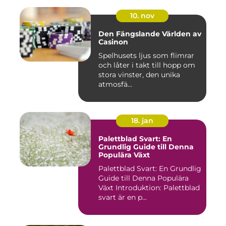
10. nov
Den Fängslande Världen av
Casinon
Spelhusets ljus som flimrar
och låter i takt till hopp om
stora vinster, den unika
atmosfä...
18. jan
Palettblad Svart: En
Grundlig Guide till Denna
Populära Växt
Palettblad Svart: En Grundlig
Guide till Denna Populära
Växt Introduktion: Palettblad
svart är en p...