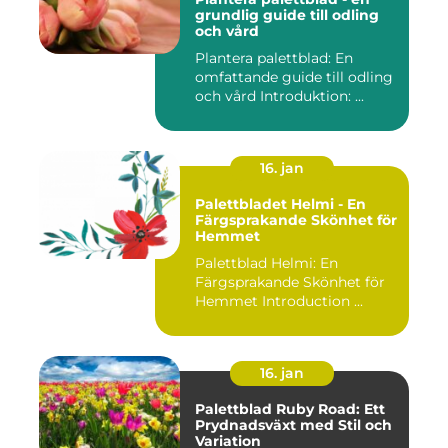
grundlig guide till odling
och vård
Plantera palettblad: En
omfattande guide till odling
och vård Introduktion: ...
16. jan
Palettbladet Helmi - En
Färgsprakande Skönhet för
Hemmet
Palettblad Helmi: En
Färgsprakande Skönhet för
Hemmet Introduction ...
16. jan
Palettblad Ruby Road: Ett
Prydnadsväxt med Stil och
Variation