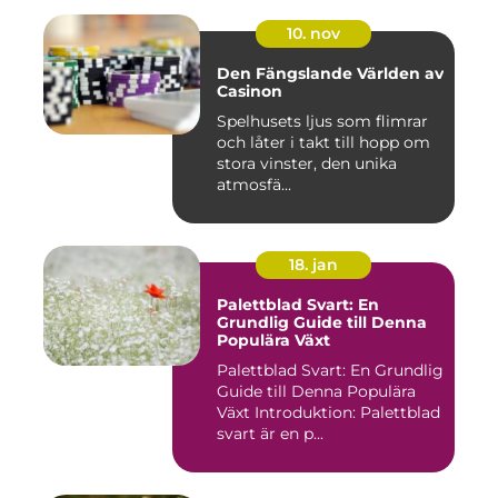
10. nov
Den Fängslande Världen av
Casinon
Spelhusets ljus som flimrar
och låter i takt till hopp om
stora vinster, den unika
atmosfä...
18. jan
Palettblad Svart: En
Grundlig Guide till Denna
Populära Växt
Palettblad Svart: En Grundlig
Guide till Denna Populära
Växt Introduktion: Palettblad
svart är en p...