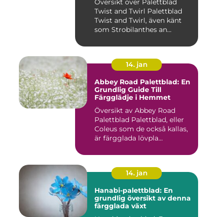
Översikt över Palettblad
Twist and Twirl Palettblad
Twist and Twirl, även känt
som Strobilanthes an...
14. jan
Abbey Road Palettblad: En
Grundlig Guide Till
Färgglädje i Hemmet
Översikt av Abbey Road
Palettblad Palettblad, eller
Coleus som de också kallas,
är färgglada lövpla...
14. jan
Hanabi-palettblad: En
grundlig översikt av denna
färgglada växt