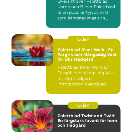
Översikt över Palettblad:
Namn och Bilder Palettblad
är en populär typ av växt
som kännetecknas av s...
15. jan
Palettblad River Walk - En
Färgrik och Mångsidig Växt
för Din Trädgård
Palettblad River Walk: En
Färgrik och Mångsidig Växt
för Din Trädgård
Introduction Palettblad
Rive...
15. jan
Palettblad Twist and Twirl:
En färgstark favorit för hem
och trädgård