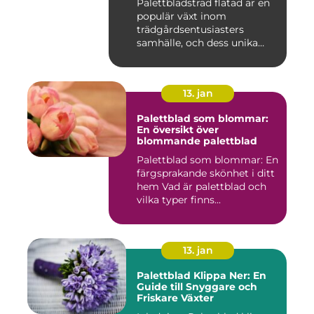
Palettbladsträd flätad är en
populär växt inom
trädgårdsentusiasters
samhälle, och dess unika
egensk...
13. jan
Palettblad som blommar:
En översikt över
blommande palettblad
Palettblad som blommar: En
färgsprakande skönhet i ditt
hem Vad är palettblad och
vilka typer finns...
13. jan
Palettblad Klippa Ner: En
Guide till Snyggare och
Friskare Växter