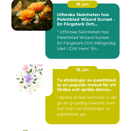
18. jan
Utforska Skönheten hos
Palettblad Wizard Sunset -
En Färgstark Och
Mångsidig Växt I Ditt Hem
" Utforska Skönheten hos
Palettblad Wizard Sunset -
En Färgstark Och Mångsidig
Växt I Ditt Hem" En...
18. jan
Ta sticklingar av palettblad
är en populär metod för att
föröka och sprida denna
vackra växt
I denna artikel kommer vi att
ge en grundlig översikt över
hur man tar sticklingar av
palettblad, ge...