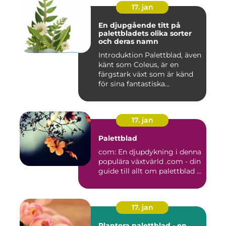
17. jan
En djupgående titt på
palettbladets olika sorter
och deras namn
Introduktion Palettblad, även
känt som Coleus, är en
färgstark växt som är känd
för sina fantastiska...
17. jan
Palettblad
com: En djupdykning i denna
populära växtvärld .com - din
guide till allt om palettblad ...
17. jan
Plantera palettblad - en