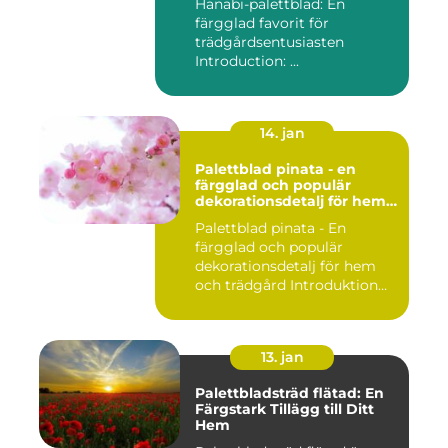
Hanabi-palettblad: En
färgglad favorit för
trädgårdsentusiasten
Introduction: ...
14. jan
Palettblad pinata - en
färgglad och populär
dekorationsdetalj för hem
och trädgård
Palettblad pinata - En
färgglad och populär
dekorationsdetalj för hem
och trädgård Introduktion
Pal...
13. jan
Palettbladsträd flätad: En
Färgstark Tillägg till Ditt
Hem