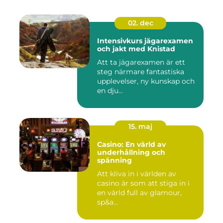
02. dec
Intensivkurs jägarexamen
och jakt med Knistad
Att ta jägarexamen är ett
steg närmare fantastiska
upplevelser, ny kunskap och
en dju...
15. maj
Casino: En värld av
underhållning och
spänning
Att kliva in i världen av
casino är som att stiga in i
en värld full av glamour,
sp&a...