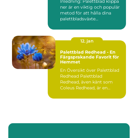
Inledning: Palettblad klippa
ner är en viktig och populär
metod för att hålla dina
palettbladsväxte...
12. jan
Palettblad Redhead - En
Färgsprakande Favorit för
Hemmet
En Översikt över Palettblad
Redhead Palettblad
Redhead, även känt som
Coleus Redhead, är en
populär...