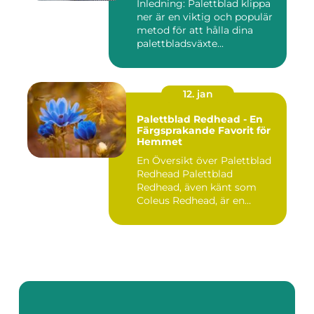
Inledning: Palettblad klippa
ner är en viktig och populär
metod för att hålla dina
palettbladsväxte...
12. jan
Palettblad Redhead - En
Färgsprakande Favorit för
Hemmet
En Översikt över Palettblad
Redhead Palettblad
Redhead, även känt som
Coleus Redhead, är en
populär...