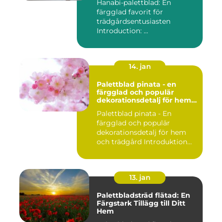
Hanabi-palettblad: En
färgglad favorit för
trädgårdsentusiasten
Introduction: ...
14. jan
Palettblad pinata - en
färgglad och populär
dekorationsdetalj för hem
och trädgård
Palettblad pinata - En
färgglad och populär
dekorationsdetalj för hem
och trädgård Introduktion
Pal...
13. jan
Palettbladsträd flätad: En
Färgstark Tillägg till Ditt
Hem