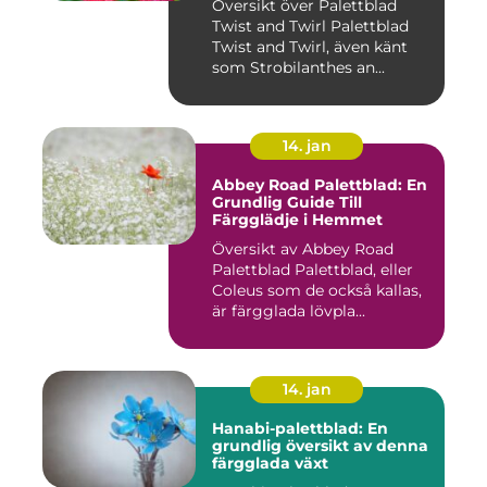
Översikt över Palettblad
Twist and Twirl Palettblad
Twist and Twirl, även känt
som Strobilanthes an...
14. jan
Abbey Road Palettblad: En
Grundlig Guide Till
Färgglädje i Hemmet
Översikt av Abbey Road
Palettblad Palettblad, eller
Coleus som de också kallas,
är färgglada lövpla...
14. jan
Hanabi-palettblad: En
grundlig översikt av denna
färgglada växt