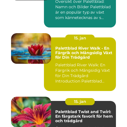
Översikt över Palettblad:
Namn och Bilder Palettblad
är en populär typ av växt
som kännetecknas av s...
15. jan
Palettblad River Walk - En
Färgrik och Mångsidig Växt
för Din Trädgård
Palettblad River Walk: En
Färgrik och Mångsidig Växt
för Din Trädgård
Introduction Palettblad
Rive...
15. jan
Palettblad Twist and Twirl:
En färgstark favorit för hem
och trädgård