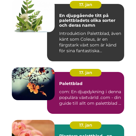
17. jan
En djupgående titt på
palettbladets olika sorter
och deras namn
Introduktion Palettblad, även
känt som Coleus, är en
färgstark växt som är känd
för sina fantastiska...
17. jan
Palettblad
com: En djupdykning i denna
populära växtvärld .com - din
guide till allt om palettblad ...
17. jan