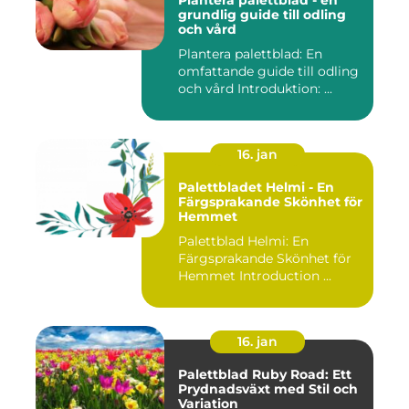
Plantera palettblad - en
grundlig guide till odling
och vård
Plantera palettblad: En
omfattande guide till odling
och vård Introduktion: ...
16. jan
Palettbladet Helmi - En
Färgsprakande Skönhet för
Hemmet
Palettblad Helmi: En
Färgsprakande Skönhet för
Hemmet Introduction ...
16. jan
Palettblad Ruby Road: Ett
Prydnadsväxt med Stil och
Variation