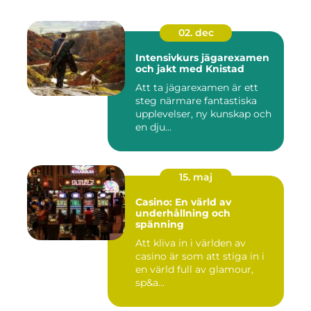
02. dec
Intensivkurs jägarexamen
och jakt med Knistad
Att ta jägarexamen är ett
steg närmare fantastiska
upplevelser, ny kunskap och
en dju...
15. maj
Casino: En värld av
underhållning och
spänning
Att kliva in i världen av
casino är som att stiga in i
en värld full av glamour,
sp&a...