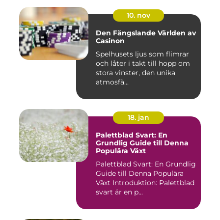
10. nov
Den Fängslande Världen av
Casinon
Spelhusets ljus som flimrar
och låter i takt till hopp om
stora vinster, den unika
atmosfä...
18. jan
Palettblad Svart: En
Grundlig Guide till Denna
Populära Växt
Palettblad Svart: En Grundlig
Guide till Denna Populära
Växt Introduktion: Palettblad
svart är en p...