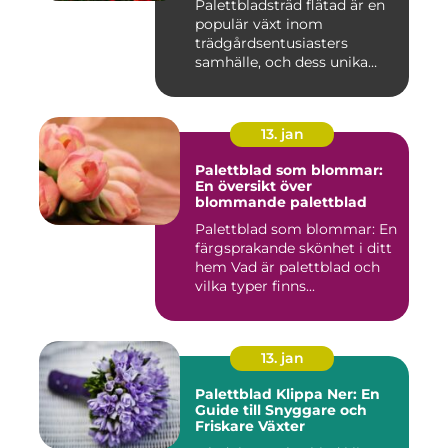
Palettbladsträd flätad är en
populär växt inom
trädgårdsentusiasters
samhälle, och dess unika
egensk...
13. jan
Palettblad som blommar:
En översikt över
blommande palettblad
Palettblad som blommar: En
färgsprakande skönhet i ditt
hem Vad är palettblad och
vilka typer finns...
13. jan
Palettblad Klippa Ner: En
Guide till Snyggare och
Friskare Växter