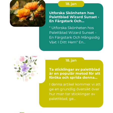
18. jan
Utforska Skönheten hos
Palettblad Wizard Sunset -
En Färgstark Och
Mångsidig Växt I Ditt Hem
" Utforska Skönheten hos
Palettblad Wizard Sunset -
En Färgstark Och Mångsidig
Växt I Ditt Hem" En...
18. jan
Ta sticklingar av palettblad
är en populär metod för att
föröka och sprida denna
vackra växt
I denna artikel kommer vi att
ge en grundlig översikt över
hur man tar sticklingar av
palettblad, ge...