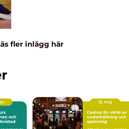
äs fler inlägg här
er
dec
15. maj
urs
Casino: En värld av
men och
underhållning och
Knistad
spänning