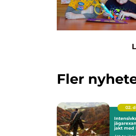
L
Fler nyhet
02. 
Intensivk
jägarexa
jakt med 