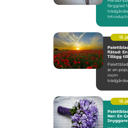
Hanabi-pal
färgglad f
trädgårds
13. j
Palettbla
flätad: E
Tillägg ti
Palettblad
är en popu
inom
trädgårds
samhälle,
unika egen
13. j
Palettbla
Ner: En Gu
Snyggare
Friskare 