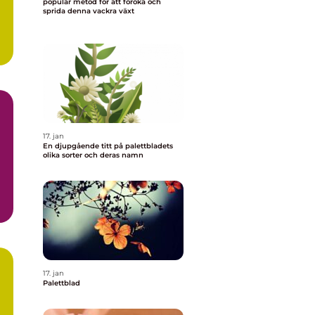
populär metod för att föröka och
sprida denna vackra växt
17. jan
En djupgående titt på palettbladets
olika sorter och deras namn
n
17. jan
Palettblad
a