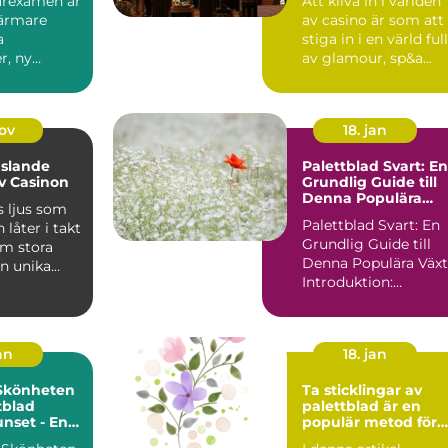
garexamen är
Att kliva in i världen
närmare
av casino är som att
a
stiga in i en värld full
r, ny
av glamour, sp&a...
h en dju...
nov
18. jan
slande
Palettblad Svart: En
v Casinon
Grundlig Guide till
Denna Populära
s ljus som
Växt
Palettblad Svart: En
 låter i takt
Grundlig Guide till
om stora
Denna Populära Växt
en unika
Introduktion:
Palettblad svart är e
p...
an
18. jan
 Skönheten
Ta sticklingar av
tblad
palettblad är en
nset - En
populär metod för
k Och
att föröka och sprid