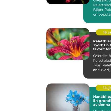
Översikt 
Palettbla
Bilder Pal
en populär
som känne
s...
15. j
Palettbla
Twirl: En 
favorit f
trädgård
Översikt 
Palettblad
Twirl Palettblad Twist
and Twirl,
som Strob
an...
14. 
Hanabi-pa
En grundl
av denna
växt