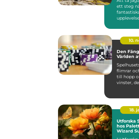
Att ta jä
ett steg 
fantastisk
upplevelse
kunskap oc
10. 
Den Fäng
Världen a
Spelhuset
flimrar och
till hopp 
vinster, d
atmosfä...
18. j
Utforska
hos Palet
Wizard Su
Färgstar