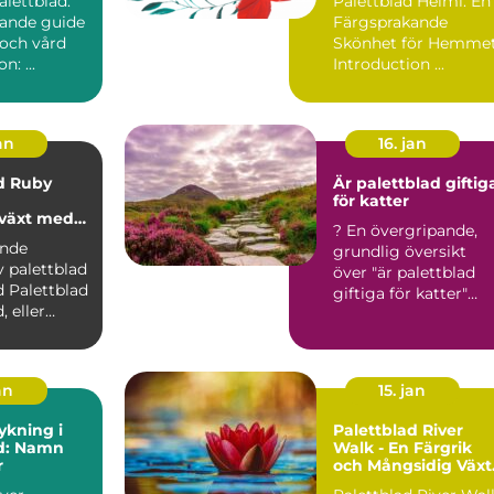
alettblad:
Palettblad Helmi: En
ande guide
Färgsprakande
g och vård
Skönhet för Hemme
Introduktion: ...
Introduction ...
an
16. jan
d Ruby
Är palettblad giftig
för katter
växt med
? En övergripande,
ariation
ande
grundlig översikt
v palettblad
över "är palettblad
ad
giftiga för katter"
 eller
Palettblad är en pop..
tellarioides
an
15. jan
ykning i
Palettblad River
ad: Namn
Walk - En Färgrik
r
och Mångsidig Växt
för Din Trädgård