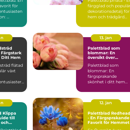
ettblad: En
Palettblad pinata - E
hem och trädgård
avorit för
färgglad och populä
entusiasten
dekorationsdetalj för
Introduction: ...
hem och trädgård
Introduktion Pal...
an
13. jan
dsträd
Palettblad som
n Färgstark
blommar: En
ll Ditt Hem
översikt över
blommande
sträd flätad
Palettblad som
palettblad
lär växt
blommar: En
färgsprakande
entusiasters
skönhet i ditt hem
 och dess
Vad är palettblad oc
sk...
vilka typer finns...
an
12. jan
d Klippa
Palettblad Redhea
ide till
- En Färgsprakande
 och
Favorit för Hemmet
Växter