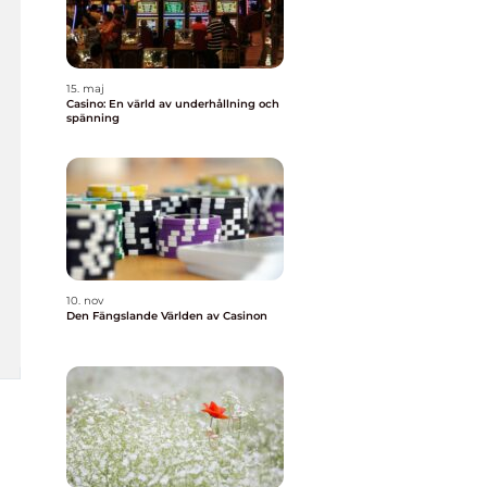
15. maj
Casino: En värld av underhållning och
spänning
10. nov
Den Fängslande Världen av Casinon