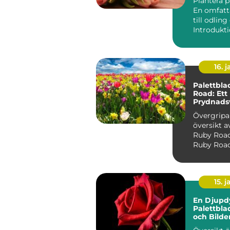
Plantera p
En omfatt
till odlin
16. j
Palettbla
Road: Ett
Prydnads
Stil och V
Övergrip
översikt a
Ruby Road Palettbl
Ruby Road,
Coleus scu
'R...
15. j
En Djupd
Palettbl
och Bilde