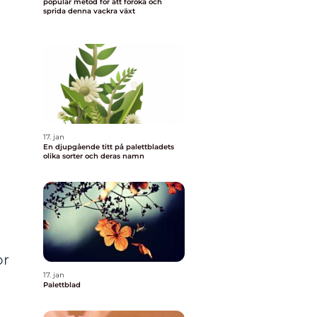
populär metod för att föröka och
sprida denna vackra växt
17. jan
En djupgående titt på palettbladets
olika sorter och deras namn
or
17. jan
Palettblad