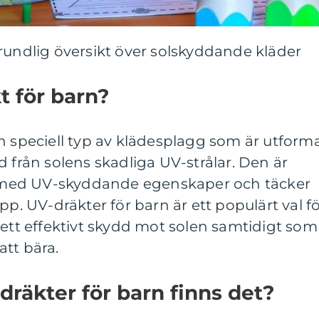
rundlig översikt över solskyddande kläder
t för barn?
n speciell typ av klädesplagg som är utform
d från solens skadliga UV-strålar. Den är
al med UV-skyddande egenskaper och täcker
pp. UV-dräkter för barn är ett populärt val f
 ett effektivt skydd mot solen samtidigt som
tt bära.
dräkter för barn finns det?