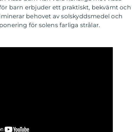
för barn erbjuder ett praktiskt, bekvämt och
eliminerar behovet av solskyddsmedel och
onering för solens farliga strålar.