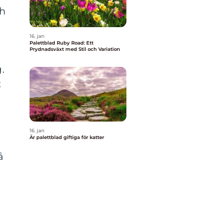
ch
16. jan
Palettblad Ruby Road: Ett
Prydnadsväxt med Stil och Variation
.
t
16. jan
Är palettblad giftiga för katter
å
.