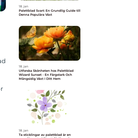
18. jan
Palettblad Svart: En Grundlig Guide till
Denna Populära Växt
ad
18. jan
Utforska Skönheten hos Palettblad
Wizard Sunset - En Färgstark Och
Mångsidig Växt I Ditt Hem
ör
18. jan
Ta sticklingar av palettblad är en