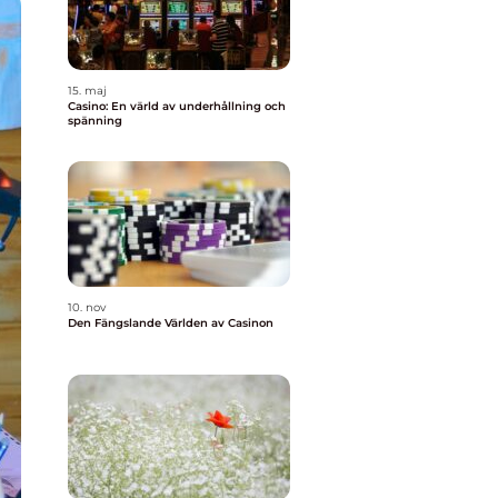
15. maj
Casino: En värld av underhållning och
spänning
10. nov
Den Fängslande Världen av Casinon