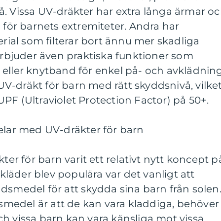
å. Vissa UV-dräkter har extra långa ärmar o
d för barnets extremiteter. Andra har
al som filterar bort ännu mer skadliga
 erbjuder även praktiska funktioner som
eller knytband för enkel på- och avklädning
n UV-dräkt för barn med rätt skyddsnivå, vilke
PF (Ultraviolet Protection Factor) på 50+.
elar med UV-dräkter för barn
kter för barn varit ett relativt nytt koncept p
äder blev populära var det vanligt att
dsmedel för att skydda sina barn från solen
edel är att de kan vara kladdiga, behöver
h vissa barn kan vara känsliga mot vissa