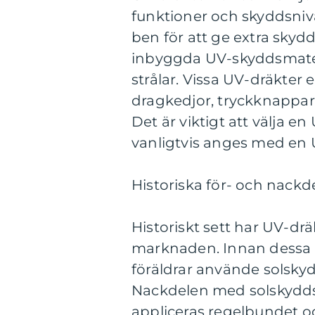
funktioner och skyddsniv
ben för att ge extra skyd
inbyggda UV-skyddsmateri
strålar. Vissa UV-dräkter
dragkedjor, tryckknappar 
Det är viktigt att välja e
vanligtvis anges med en U
Historiska för- och nackd
Historiskt sett har UV-drä
marknaden. Innan dessa kl
föräldrar använde solskyd
Nackdelen med solskyddsm
appliceras regelbundet oc