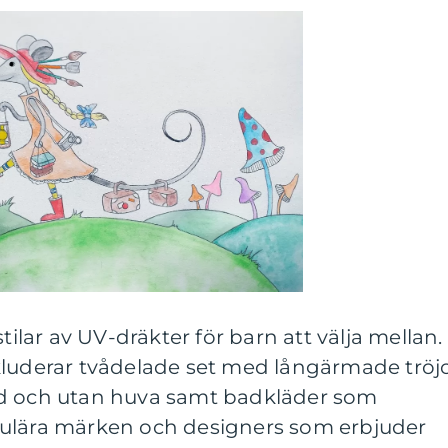
tilar av UV-dräkter för barn att välja mellan.
kluderar tvådelade set med långärmade tröj
ed och utan huva samt badkläder som
pulära märken och designers som erbjuder