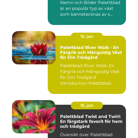
Namn och Bilder Palettblad
är en populär typ av växt
som kännetecknas av s...
15. jan
Palettblad River Walk - En
Färgrik och Mångsidig Växt
för Din Trädgård
Palettblad River Walk: En
Färgrik och Mångsidig Växt
för Din Trädgård
Introduction Palettblad
Rive...
15. jan
Palettblad Twist and Twirl:
En färgstark favorit för hem
och trädgård
Översikt över Palettblad