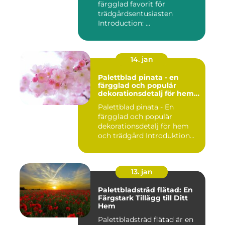
färgglad favorit för
trädgårdsentusiasten
Introduction: ...
14. jan
Palettblad pinata - en
färgglad och populär
dekorationsdetalj för hem
och trädgård
Palettblad pinata - En
färgglad och populär
dekorationsdetalj för hem
och trädgård Introduktion
Pal...
13. jan
Palettbladsträd flätad: En
Färgstark Tillägg till Ditt
Hem
Palettbladsträd flätad är en