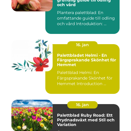
grundlig guide till odling
och vård
Plantera palettblad: En
omfattande guide till odling
och vård Introduktion: ...
16. jan
Palettbladet Helmi - En
Färgsprakande Skönhet för
Hemmet
Palettblad Helmi: En
Färgsprakande Skönhet för
Hemmet Introduction ...
16. jan
Palettblad Ruby Road: Ett
Prydnadsväxt med Stil och
Variation