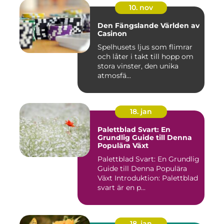
10. nov
Den Fängslande Världen av
Casinon
Spelhusets ljus som flimrar
och låter i takt till hopp om
stora vinster, den unika
atmosfä...
18. jan
Palettblad Svart: En
Grundlig Guide till Denna
Populära Växt
Palettblad Svart: En Grundlig
Guide till Denna Populära
Växt Introduktion: Palettblad
svart är en p...
18. jan