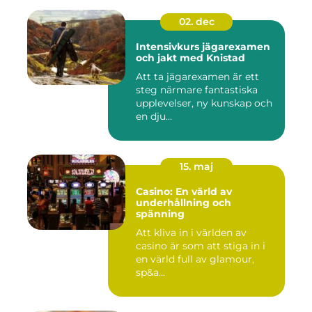
02. dec
Intensivkurs jägarexamen
och jakt med Knistad
Att ta jägarexamen är ett
steg närmare fantastiska
upplevelser, ny kunskap och
en dju...
15. maj
Casino: En värld av
underhållning och
spänning
Att kliva in i världen av
casino är som att stiga in i
en värld full av glamour,
sp&a...