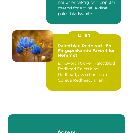
ner är en viktig och populär
metod för att hålla dina
palettbladsväxte...
12. jan
Palettblad Redhead - En
Färgsprakande Favorit för
Hemmet
En Översikt över Palettblad
Redhead Palettblad
Redhead, även känt som
Coleus Redhead, är en
populär...
Adress