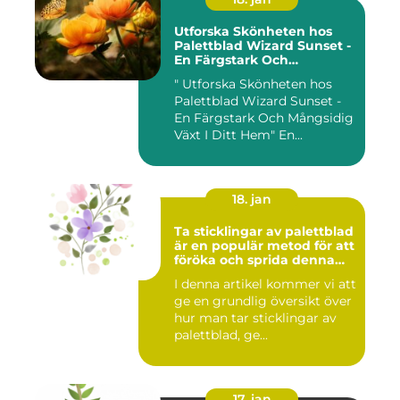
Utforska Skönheten hos
Palettblad Wizard Sunset -
En Färgstark Och
Mångsidig Växt I Ditt Hem
" Utforska Skönheten hos
Palettblad Wizard Sunset -
En Färgstark Och Mångsidig
Växt I Ditt Hem" En...
18. jan
Ta sticklingar av palettblad
är en populär metod för att
föröka och sprida denna
vackra växt
I denna artikel kommer vi att
ge en grundlig översikt över
hur man tar sticklingar av
palettblad, ge...
17. jan