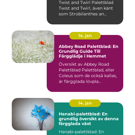
Twist and Twirl Palettblad
Twist and Twirl, även känt
som Strobilanthes an...
14. jan
Abbey Road Palettblad: En
Grundlig Guide Till
Färgglädje i Hemmet
Översikt av Abbey Road
Palettblad Palettblad, eller
Coleus som de också kallas,
är färgglada lövpla...
14. jan
Hanabi-palettblad: En
grundlig översikt av denna
färgglada växt
Hanabi-palettblad: En