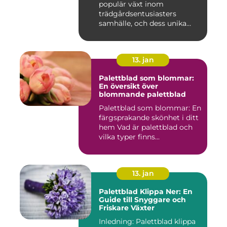
populär växt inom
trädgårdsentusiasters
samhälle, och dess unika
egensk...
13. jan
Palettblad som blommar:
En översikt över
blommande palettblad
Palettblad som blommar: En
färgsprakande skönhet i ditt
hem Vad är palettblad och
vilka typer finns...
13. jan
Palettblad Klippa Ner: En
Guide till Snyggare och
Friskare Växter
Inledning: Palettblad klippa